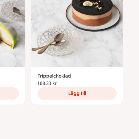
Trippelchoklad
ronor
188.33 kr
188.33 kronor
Lägg till