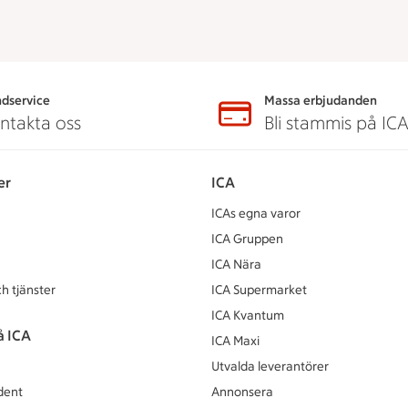
dservice
Massa erbjudanden
ntakta oss
Bli stammis på IC
er
ICA
ICAs egna varor
ICA Gruppen
ICA Nära
h tjänster
ICA Supermarket
ICA Kvantum
å ICA
ICA Maxi
Utvalda leverantörer
dent
Annonsera