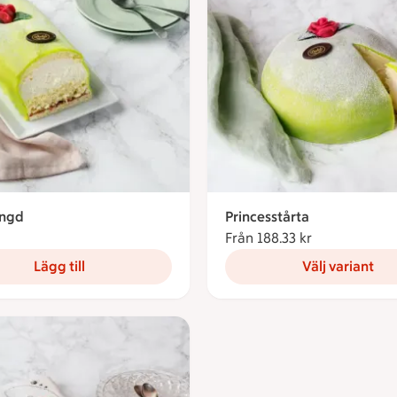
ängd
Princesstårta
131.54 kronor
Från 188.33 kr
Från 188.33 k
Lägg till
Välj variant