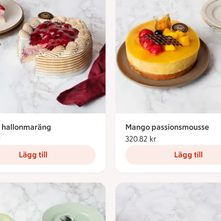
k hallonmaräng
Mango passionsmousse
r
188.33 kronor
320.82 kr
320.82 kronor
Lägg till
Lägg till