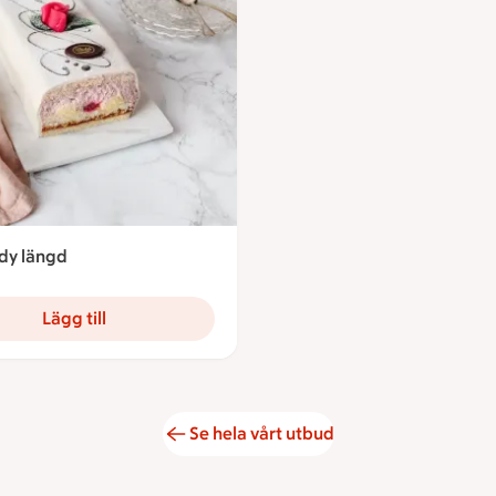
dy längd
131.54 kronor
Lägg till
Se hela vårt utbud