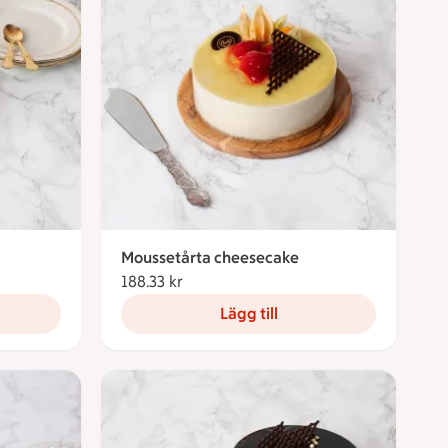
Moussetårta cheesecake
188.33 kr
188.33 kronor
Lägg till