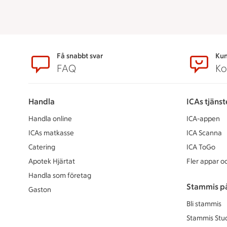
Sidfot
Få snabbt svar
Kun
FAQ
Ko
Handla
ICAs tjänst
Handla online
ICA-appen
ICAs matkasse
ICA Scanna
Catering
ICA ToGo
Apotek Hjärtat
Fler appar oc
Handla som företag
Stammis p
Gaston
Bli stammis
Stammis Stu