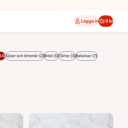
Logga in
0 kr
14)
Såser och örtsmör (2)
Bröd (5)
Tårtor (3)
Bakelser (7)