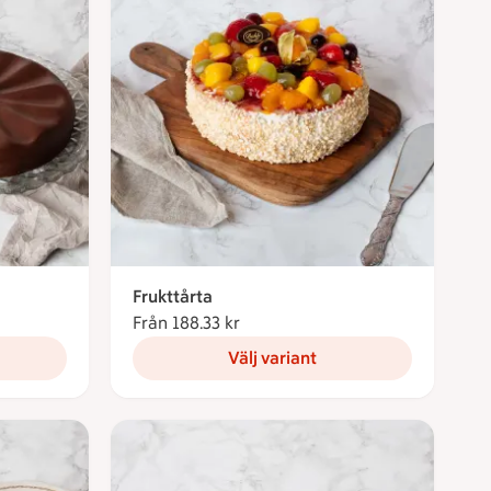
Frukttårta
Från 188.33 kr
Från 188.33 kronor
Välj variant