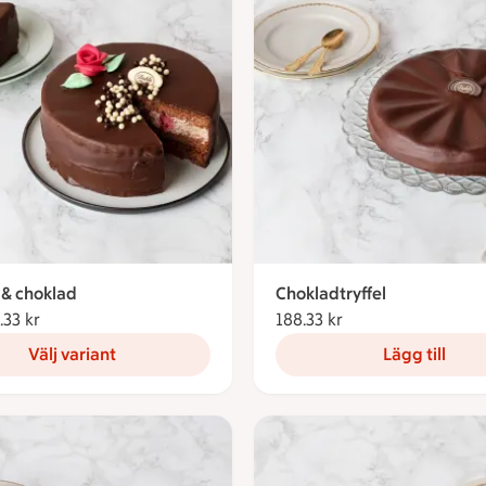
 & choklad
Chokladtryffel
.33 kr
Från 188.33 kronor
188.33 kr
188.33 kronor
Välj variant
Lägg till