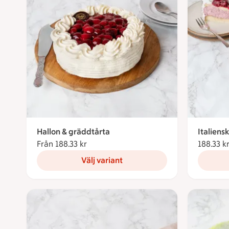
Hallon & gräddtårta
Italiens
Från 188.33 kr
Från 188.33 kronor
188.33 k
Välj variant