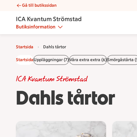
Gå till butikssidan
Dahls tårtor | Catering ICA Kvantum Strömstad
ICA Kvantum Strömstad
Butiksinformation
Startsida
Dahls tårtor
Startsida
Uppläggningar (7)
Våra extra extra (6)
Smörgåstårta (
ICA Kvantum Strömstad
Dahls tårtor