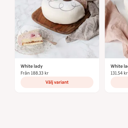
White lady
White la
Från 188.33 kr
Från 188.33 kronor
131.54 kr
Välj variant