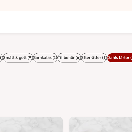
5)
Smått & gott (9)
Barnkalas (1)
Tillbehör (6)
Efterrätter (1)
Dahls tårtor (