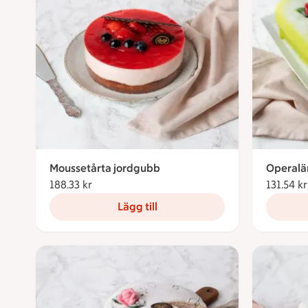
Moussetårta jordgubb
Operal
188.33 kr
188.33 kronor
131.54 kr
Lägg till