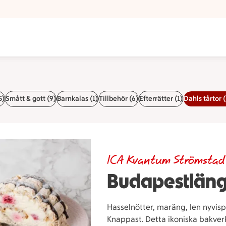
5)
Smått & gott (9)
Barnkalas (1)
Tillbehör (6)
Efterrätter (1)
Dahls tårtor (
ICA Kvantum Strömstad
Budapestlän
Hasselnötter, maräng, len nyvisp
Knappast. Detta ikoniska bakverk t