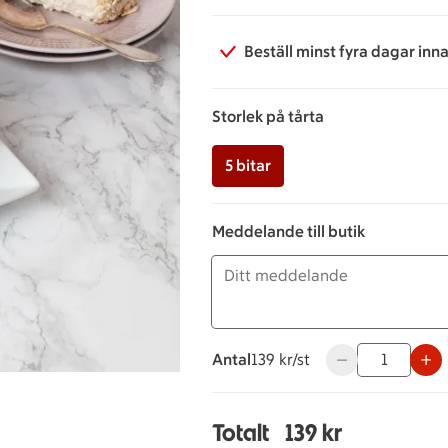
Beställ minst fyra dagar inn
Storlek på tårta
5 bitar
Meddelande till butik
Antal
139 kronor styck
139 kr/st
Använd knapparna
Totalt
139 kr
Totalt 1 stycken Budap