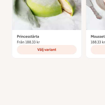
Princesstårta
Mousset
Från 188.33 kr
Från 188.33 kronor
188.33 k
Välj variant