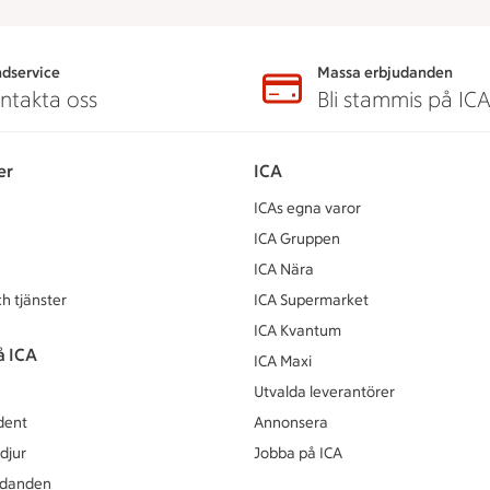
dservice
Massa erbjudanden
ntakta oss
Bli stammis på IC
er
ICA
ICAs egna varor
ICA Gruppen
ICA Nära
h tjänster
ICA Supermarket
ICA Kvantum
å ICA
ICA Maxi
Utvalda leverantörer
dent
Annonsera
djur
Jobba på ICA
udanden