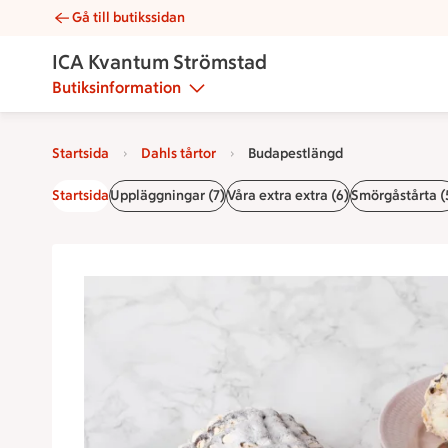
Gå till butikssidan
Budapestlängd | Catering ICA Kvantum Strömstad
ICA Kvantum Strömstad
Butiksinformation
Startsida
Dahls tårtor
Budapestlängd
Startsida
Uppläggningar (7)
Våra extra extra (6)
Smörgåstårta (