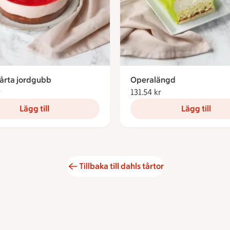
årta jordgubb
Operalängd
r
188.33 kronor
131.54 kr
131.54 kronor
Lägg till
Lägg till
Tillbaka till dahls tårtor