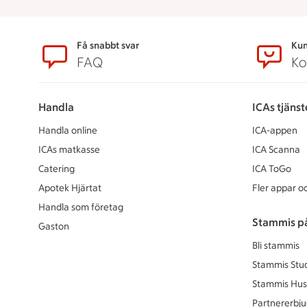
Sidfot
Få snabbt svar
Kun
FAQ
Ko
Handla
ICAs tjänst
Handla online
ICA-appen
ICAs matkasse
ICA Scanna
Catering
ICA ToGo
Apotek Hjärtat
Fler appar oc
Handla som företag
Stammis p
Gaston
Bli stammis
Stammis Stu
Stammis Hus
Partnererbj