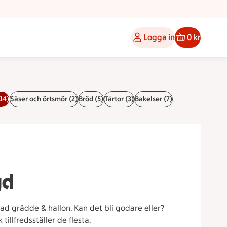
Logga in
0 kr
14)
Såser och örtsmör (2)
Bröd (5)
Tårtor (3)
Bakelser (7)
gd
ad grädde & hallon. Kan det bli godare eller?
illfredsställer de flesta.