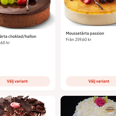
Moussetårta passion
årta choklad/hallon
Från 259.60 kr
Från 259.60 
.60 kr
Från 259.60 kronor
Välj variant
Välj variant