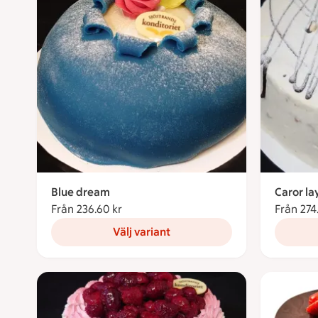
Blue dream
Caror la
Från 236.60 kr
Från 236.60 kronor
Från 274
Välj variant