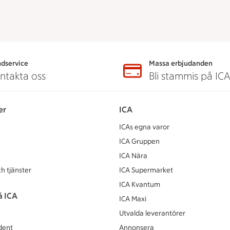
dservice
Massa erbjudanden
ntakta oss
Bli stammis på IC
er
ICA
ICAs egna varor
ICA Gruppen
ICA Nära
h tjänster
ICA Supermarket
ICA Kvantum
å ICA
ICA Maxi
Utvalda leverantörer
dent
Annonsera