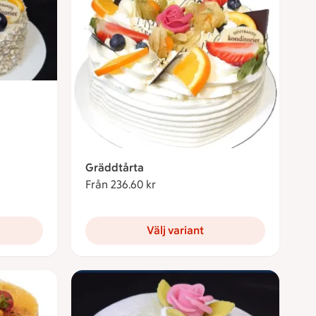
kronor
Gräddtårta
Från 236.60 kr
Från 236.60 kronor
Välj variant