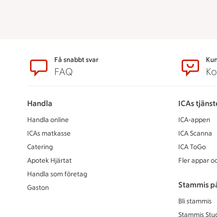
Sidfot
Få snabbt svar
Kun
FAQ
Ko
Handla
ICAs tjänst
Handla online
ICA-appen
ICAs matkasse
ICA Scanna
Catering
ICA ToGo
Apotek Hjärtat
Fler appar oc
Handla som företag
Stammis p
Gaston
Bli stammis
Stammis Stu