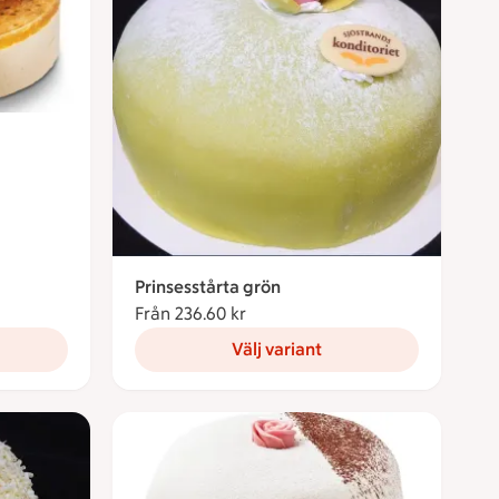
kronor
Prinsesstårta grön
Från 236.60 kr
Från 236.60 kronor
Välj variant