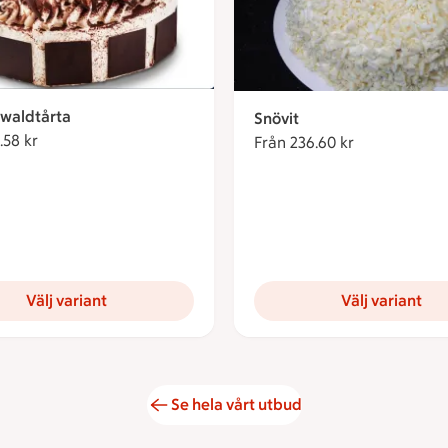
waldtårta
Snövit
.58 kr
Från 254.58 kronor
Från 236.60 kr
Från 236.60 
Välj variant
Välj variant
Se hela vårt utbud