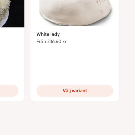
White lady
Från 236.60 kr
Från 236.60 kronor
kronor
Välj variant