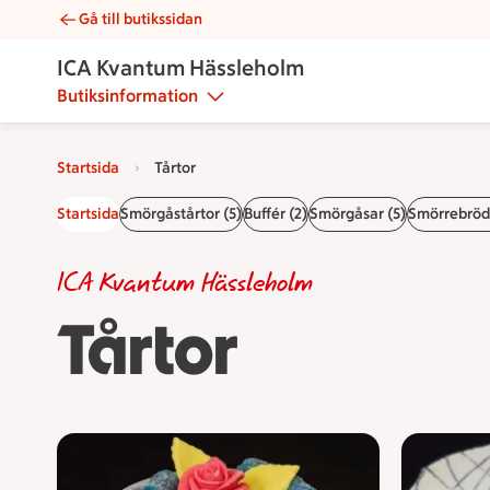
Gå till butikssidan
Tårtor | Catering ICA Kvantum Hässleholm
ICA Kvantum Hässleholm
Butiksinformation
Startsida
Tårtor
Startsida
Smörgåstårtor (5)
Buffér (2)
Smörgåsar (5)
Smörrebröd 
ICA Kvantum Hässleholm
Tårtor