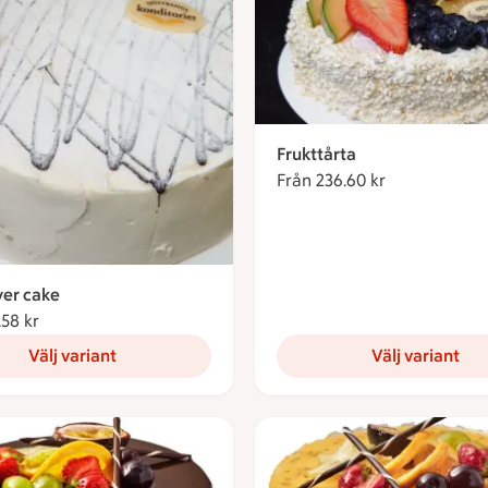
Frukttårta
Från 236.60 kr
Från 236.60 
yer cake
.58 kr
Från 274.58 kronor
Välj variant
Välj variant