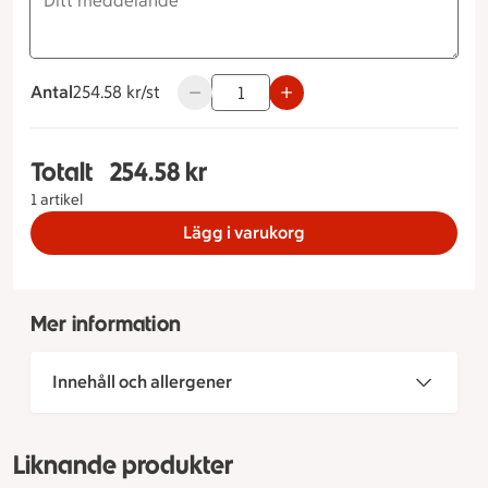
Antal
254.58 kronor styck
254.58 kr/st
Använd knapparna för att minska eller ö
Totalt
254.58 kr
Totalt 1 stycken Schwarzwaldtårta Storlek på tår
1 artikel
Lägg i varukorg
Mer information
Innehåll och allergener
Liknande produkter