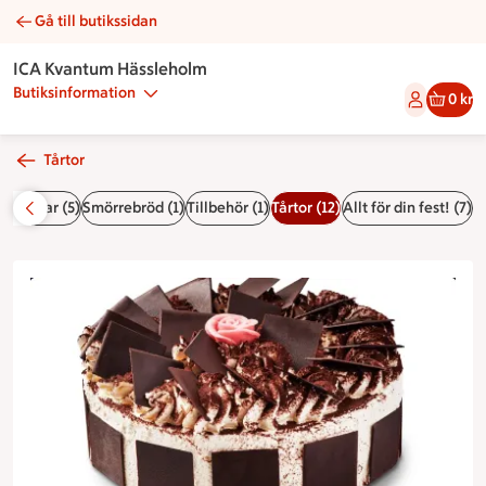
Gå till butikssidan
Schwarzwaldtårta | Catering ICA Kvantum Hässleholm
ICA Kvantum Hässleholm
Butiksinformation
0 kr
Tårtor
örgåsar (5)
Smörrebröd (1)
Tillbehör (1)
Tårtor (12)
Allt för din fest! (7)