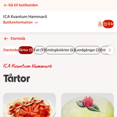
Gå till butikssidan
Tårtor | Catering ICA Kvantum Hammarö
ICA Kvantum Hammarö
Butiksinformation
0 kr
Startsida
Startsida
Tårtor (5)
Fat (9)
Smörgåstårtor (6)
Landgångar (3)
Smörgåsar
ICA Kvantum Hammarö
Tårtor