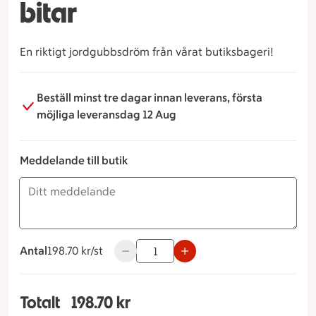
bitar
En riktigt jordgubbsdröm från vårat butiksbageri!
Beställ minst tre dagar innan leverans, första
möjliga leveransdag 12 Aug
Meddelande till butik
Antal
198.70 kronor styck
198.70 kr/st
Använd knapparna för att minska eller ö
Totalt
198.70 kr
Totalt 1 stycken Jordgubbsdröm 6-bitar, 198.70 