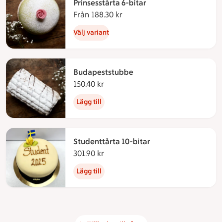
Prinsesstårta 6-bitar
Från 188.30 kr
Från 188.30 kronor
Välj variant
Budapeststubbe
150.40 kr
150.40 kronor
Lägg till
Studenttårta 10-bitar
301.90 kr
301.90 kronor
Lägg till