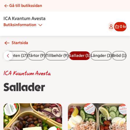
Gå till butikssidan
Sallader | Catering ICA Kvantum Avesta
ICA Kvantum Avesta
Butiksinformation
0 kr
Startsida
)
Studenten (17)
Tårtor (9)
Tillbehör (9)
Sallader (5)
Längder (3)
Bröd (1)
ICA Kvantum Avesta
Sallader