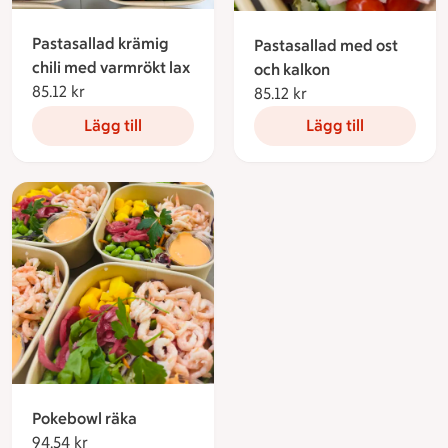
Pastasallad krämig
Pastasallad med ost
chili med varmrökt lax
och kalkon
85.12 kr
85.12 kronor
85.12 kr
85.12 kronor
Lägg till
Lägg till
Pokebowl räka
94.54 kr
94.54 kronor