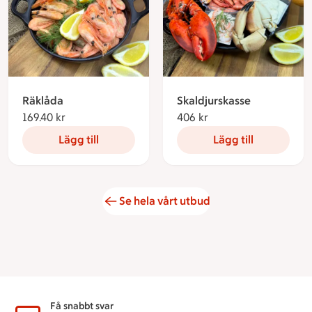
Räklåda
Skaldjurskasse
169.40 kr
169.40 kronor
406 kr
406 kronor
Lägg till
Lägg till
Se hela vårt utbud
Sidfot
Få snabbt svar