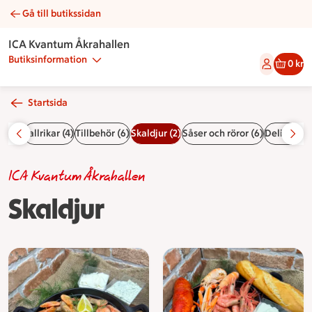
Gå till butikssidan
Skaldjur | Catering ICA Kvantum Åkrahallen
ICA Kvantum Åkrahallen
Butiksinformation
0 kr
Startsida
r (7)
Tallrikar (4)
Tillbehör (6)
Skaldjur (2)
Såser och röror (6)
Delikatess
ICA Kvantum Åkrahallen
Skaldjur