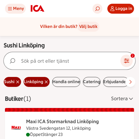
Meny
Logga in
Vilken är din butik?
Välj butik
Sushi Linköping
Sök på ort eller tjänst
2
Sushi
Linköping
Handla online
Catering
Erbjudanden
Led
Butiker
Visar 1 stycken
(1)
Sortera
Maxi ICA Stormarknad Linköping
Västra Svedengatan 12, Linköping
Maxi ICA Stormarknad Linköping är öppen nu, stä
Öppet
Stänger 23