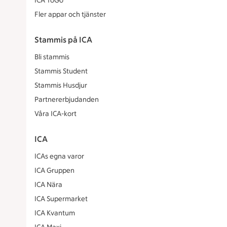
ICA ToGo
Fler appar och tjänster
Stammis på ICA
Bli stammis
Stammis Student
Stammis Husdjur
Partnererbjudanden
Våra ICA-kort
ICA
ICAs egna varor
ICA Gruppen
ICA Nära
ICA Supermarket
ICA Kvantum