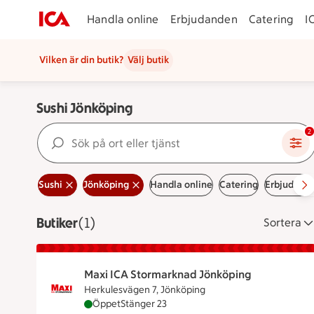
Handla online
Erbjudanden
Catering
I
Vilken är din butik?
Välj butik
Sushi Jönköping
Sök på ort eller tjänst
2
Sushi
Jönköping
Handla online
Catering
Erbjudand
Butiker
Visar 1 stycken
(1)
Sortera
Maxi ICA Stormarknad Jönköping
Herkulesvägen 7, Jönköping
Maxi ICA Stormarknad Jönköping är öppen nu
Öppet
Stänger 23