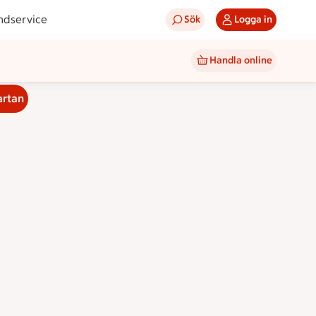
ndservice
Sök
Logga in
Handla online
artan