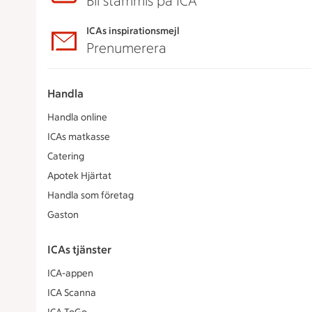
Bli stammis på ICA
ICAs inspirationsmejl
Prenumerera
Handla
Handla online
ICAs matkasse
Catering
Apotek Hjärtat
Handla som företag
Gaston
ICAs tjänster
ICA-appen
ICA Scanna