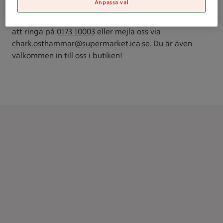
Anpassa val
Vi är redo att ta emot din beställning och prata vidare
hur vi kan hjälpa dig. Enklast kontaktar du oss genom
att ringa på
0173 10003
eller mejla oss via
chark.osthammar@supermarket.ica.se
. Du är även
välkommen in till oss i butiken!