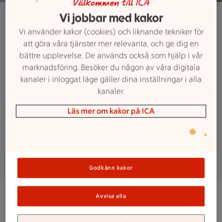
Välkommen till ICA
ICA Supermarket
Vi jobbar med kakor
Catering
Vi använder kakor (cookies) och liknande tekniker för
att göra våra tjänster mer relevanta, och ge dig en
bättre upplevelse. De används också som hjälp i vår
Vår delikatessavdelning erbjuder
marknadsföring. Besöker du någon av våra digitala
ett stort sortiment av catering. Vi
kanaler i inloggat läge gäller dina inställningar i alla
är redo för alla beställningar och
kanaler.
använder de bästa råvarorna för
Läs mer om kakor på ICA
att kunna garantera högsta kvalitet
och smak till riktigt bra priser.
Godkänn kakor
Avvisa alla
Kontakta oss för beställning