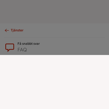
Tjänster
Sidfot
Få snabbt svar
FAQ
Kundservice
Kontakta oss
Massa erbjudanden
Bli stammis på ICA
ICAs inspirationsmejl
Prenumerera