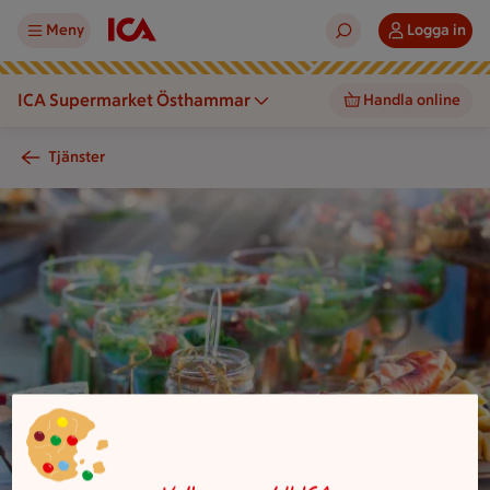
Meny
Logga in
ICA Supermarket Östhammar
Handla online
Tjänster
En uppdukning med sallader i glas, en ostbricka med charkute