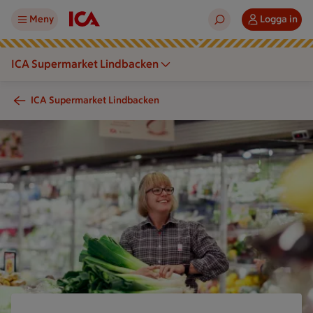
Meny
Logga in
ICA Supermarket Lindbacken
ICA Supermarket Lindbacken
En person håller grönsaker framför kyldiskar i en mataffär.