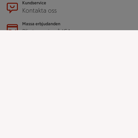
Kundservice
Kontakta oss
Massa erbjudanden
Bli stammis på ICA
ICAs inspirationsmejl
Prenumerera
Handla
Handla online
ICAs matkasse
Catering
Apotek Hjärtat
Handla som företag
Gaston