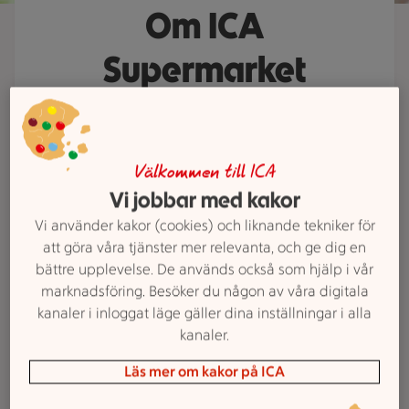
Om ICA
Supermarket
Lindbacken
ICA Supermarket Lindbacken är din
Välkommen till ICA
butik på hemmaplan där kärleken
Vi jobbar med kakor
till maten, trakten och alla som bor
Vi använder kakor (cookies) och liknande tekniker för
här alltid står i centrum. Vi gör det
att göra våra tjänster mer relevanta, och ge dig en
enkelt för dig att handla alla dagar
bättre upplevelse. De används också som hjälp i vår
i veckan. Upptäck vårt breda och
marknadsföring. Besöker du någon av våra digitala
kanaler i inloggat läge gäller dina inställningar i alla
prisvärda sortiment som sätter god
kanaler.
smak på både vardag och helg.
Läs mer om kakor på ICA