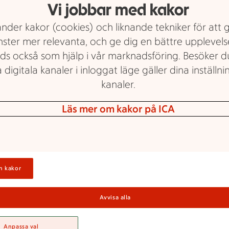
Vi jobbar med kakor
nder kakor (cookies) och liknande tekniker för att 
nster mer relevanta, och ge dig en bättre upplevels
ds också som hjälp i vår marknadsföring. Besöker 
 digitala kanaler i inloggat läge gäller dina inställnin
kanaler.
 ICA Supermar
Läs mer om kakor på ICA
City, Uppsala
n kakor
ermarket City, Uppsala är din butik på h
Avvisa alla
leken till maten, trakten och alla som bor hä
i centrum. Vi gör det enkelt för dig att handl
Anpassa val