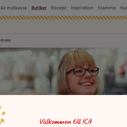
CAs matkasse
Butiker
Recept
Inspiration
Stammis
Ku
m oss
Välkommen till ICA