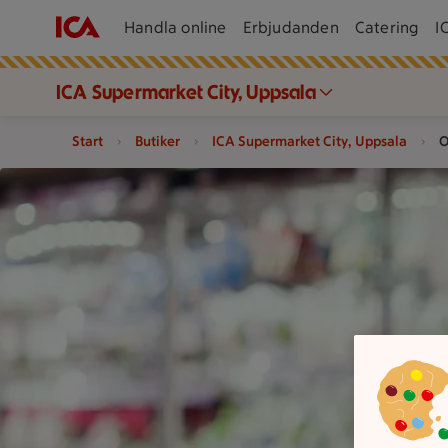
Handla online
Erbjudanden
Catering
I
ICA Supermarket City, Uppsala
Start
Butiker
ICA Supermarket City, Uppsala
O
En person håller grönsaker framför kyldiskar i en mataffär.