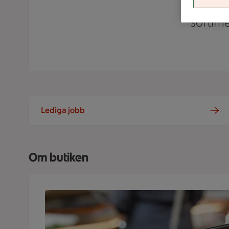
dag
sortim
Lediga jobb
Om butiken
Kundkorg fylld med varor på ICA Supermarket