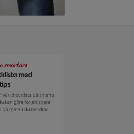
 en stammis
a smartare
klista med
tips
in vår checklista på smarta
du kan göra för att spara
 på maten du handlar.