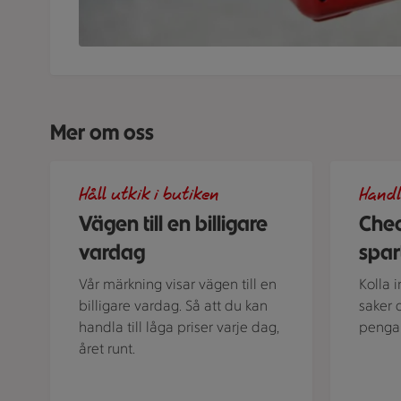
Mer om oss
Illustration av Vägen till en billigare vardag
Spara som
Håll utkik i butiken
Handl
Vägen till en billigare
Chec
vardag
spar
Vår märkning visar vägen till en
Kolla 
billigare vardag. Så att du kan
saker 
handla till låga priser varje dag,
pengar
året runt.