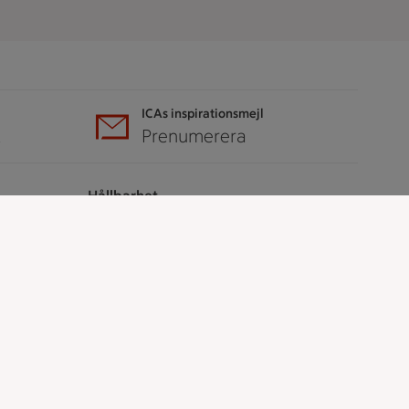
ICAs inspirationsmejl
A
Prenumerera
Hållbarhet
ICA Stiftelsen
En god morgondag
Kundservice
Reklamera
Återkallelser
Spärra eller beställ nytt ICA-kort
Behandling av personuppgifter