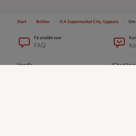
Start
Butiker
ICA Supermarket City, Uppsala
Om 
Sidfot
Få snabbt svar
Kun
FAQ
Ko
Handla
ICAs tjänst
Handla online
ICA-appen
ICAs matkasse
ICA Scanna
Catering
ICA ToGo
Apotek Hjärtat
Fler appar oc
Handla som företag
Stammis p
Gaston
Bli stammis
Stammis Stu