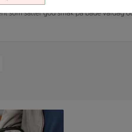
ar i veckan. Upptäck vårt breda och prisv
ent som sätter god smak på både vardag oc