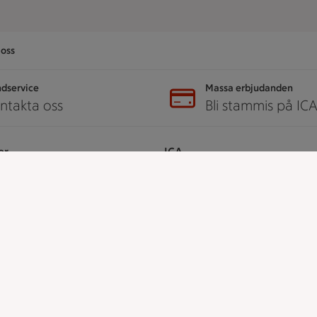
oss
dservice
Massa erbjudanden
ntakta oss
Bli stammis på IC
er
ICA
ICAs egna varor
ICA Gruppen
ICA Nära
h tjänster
ICA Supermarket
ICA Kvantum
å ICA
ICA Maxi
Utvalda leverantörer
dent
Annonsera