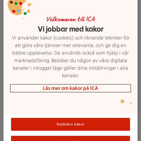
Välkommen till ICA
Vi jobbar med kakor
Vi använder kakor (cookies) och liknande tekniker för
att göra våra tjänster mer relevanta, och ge dig en
bättre upplevelse. De används också som hjälp i vår
marknadsföring. Besöker du någon av våra digitala
Smörgåstårta med ost & skinka
kanaler i inloggat läge gäller dina inställningar i alla
kanaler.
Minsta beställning: 6 bitar
Läs mer om kakor på ICA
Pris per bit Beställning 6,9 eller 12 bitar.
93 kr
Pris per bit Glutenfri eller laktosfri. 6.9 eller 12 bitar.
103
kr
Godkänn kakor