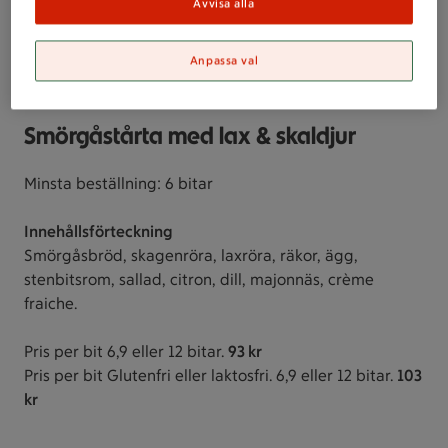
Avvisa alla
Anpassa val
Smörgåstårta med lax & skaldjur
Minsta beställning: 6 bitar
Innehållsförteckning
Smörgåsbröd, skagenröra, laxröra, räkor, ägg,
stenbitsrom, sallad, citron, dill, majonnäs, crème
fraiche.
Pris per bit 6,9 eller 12 bitar.
93 kr
Pris per bit Glutenfri eller laktosfri. 6,9 eller 12 bitar.
103
kr