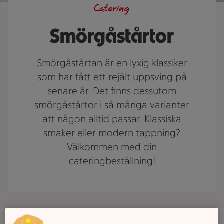
Catering
Smörgåstårtor
Smörgåstårtan är en lyxig klassiker
som har fått ett rejält uppsving på
senare år. Det finns dessutom
smörgåstårtor i så många varianter
att någon alltid passar. Klassiska
smaker eller modern tappning?
Välkommen med din
cateringbeställning!