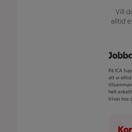
Vill 
alltid 
Jobba
På ICA Supe
att vi allti
tillsammans
helt enkelt
trivas hos 
Kon