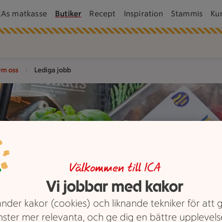
CAs matkasse
Butiker
Recept
Inspiration
Stammis
Ku
m oss
Lediga jobb
Välkommen till ICA
Vi jobbar med kakor
nder kakor (cookies) och liknande tekniker för att 
nster mer relevanta, och ge dig en bättre upplevels