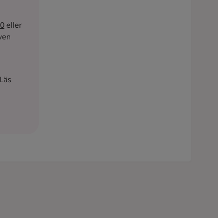
60
eller
även
Läs