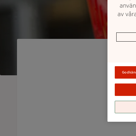
använ
av våra
Godkän