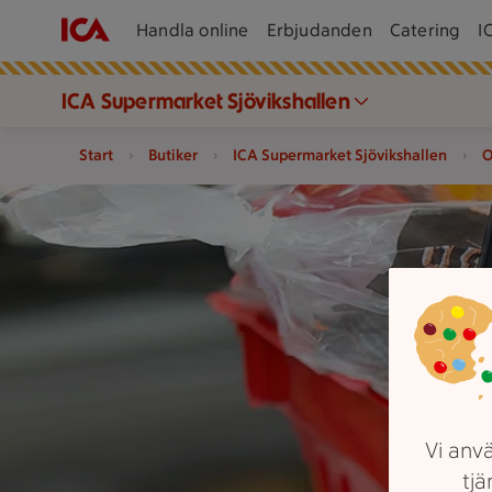
Handla online
Erbjudanden
Catering
I
ICA Supermarket Sjövikshallen
Start
Butiker
ICA Supermarket Sjövikshallen
O
Varukorg fylld med varor
Vi anvä
tjä