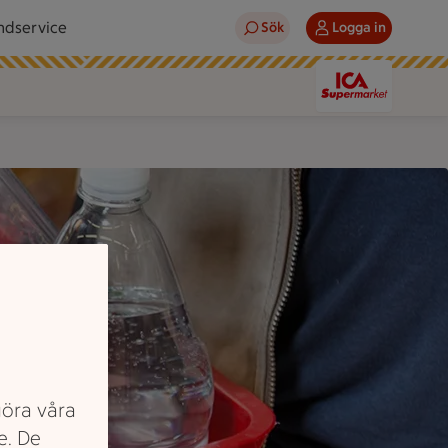
ndservice
Sök
Logga in
göra våra
e. De