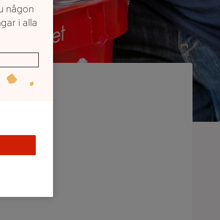
du någon
gar i alla