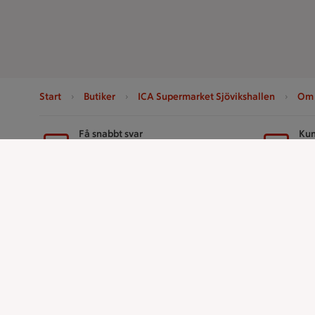
Start
Butiker
ICA Supermarket Sjövikshallen
Om 
Sidfot
Få snabbt svar
Kun
FAQ
Ko
Handla
ICAs tjänst
Handla online
ICA-appen
ICAs matkasse
ICA Scanna
Catering
ICA ToGo
Apotek Hjärtat
Fler appar oc
Handla som företag