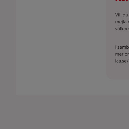
Vill d
mejla 
välkom
I samb
mer om
ica.se