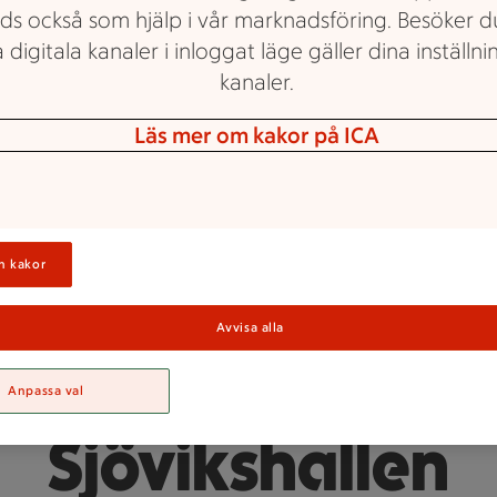
ds också som hjälp i vår marknadsföring. Besöker 
 digitala kanaler i inloggat läge gäller dina inställnin
kanaler.
Läs mer om kakor på ICA
ICA Supermarket Sjövikshallen
n kakor
Jobba hos ICA
Avvisa alla
Supermarket
Anpassa val
Sjövikshallen