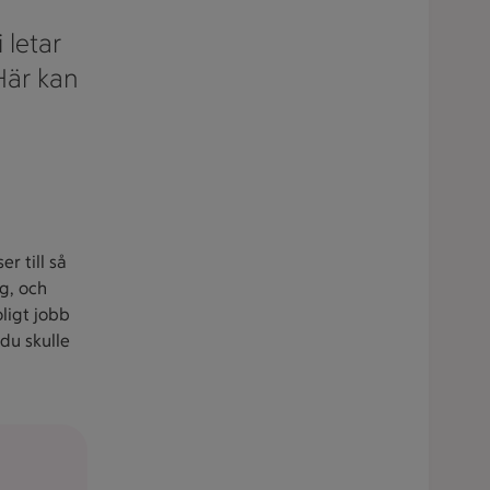
 letar
 Här kan
r till så
ig, och
oligt jobb
 du skulle