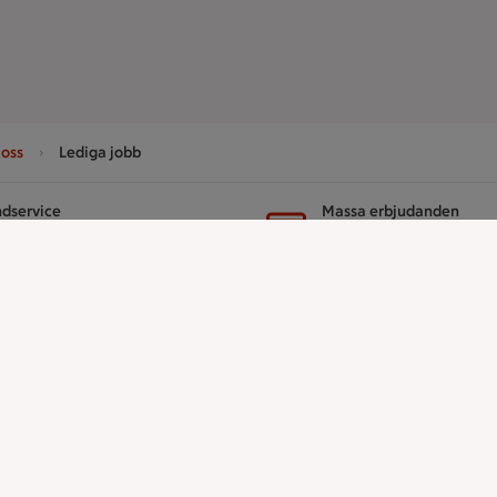
oss
Lediga jobb
dservice
Massa erbjudanden
ntakta oss
Bli stammis på IC
er
ICA
ICAs egna varor
ICA Gruppen
ICA Nära
h tjänster
ICA Supermarket
ICA Kvantum