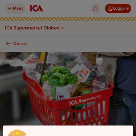
Meny
Logga in
ICA Supermarket Globen
Om oss
Varukorg fylld med varor