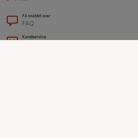
Sidfot
Få snabbt svar
FAQ
Kundservice
Kontakta oss
Massa erbjudanden
Bli stammis på ICA
ICAs inspirationsmejl
Prenumerera
Handla
Handla online
ICAs matkasse
Catering