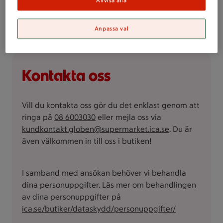
Avvisa alla
Anpassa val
Kontakta oss
Vill du kontakta oss gör du det enklast genom att
ringa på
08 6003030
eller mejla oss via
kundkontakt.globen@supermarket.ica.se
. Du är
även välkommen in till oss i butiken!
I samband med ansökan behöver vi behandla
dina personuppgifter. Läs mer om behandlingen
av dina personuppgifter på
ica.se/butiker/dataskydd/personuppgifter/