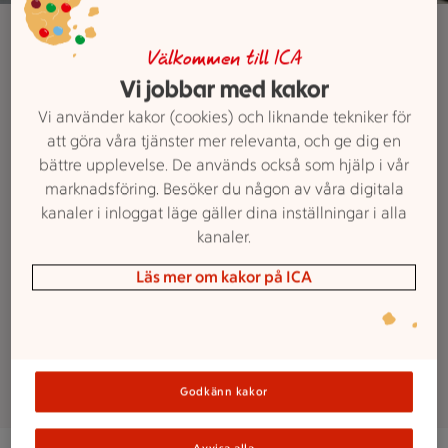
ICA Supermarket Globen
Jobba hos ICA
Välkommen till ICA
Vi jobbar med kakor
Supermarket
Vi använder kakor (cookies) och liknande tekniker för
att göra våra tjänster mer relevanta, och ge dig en
Globen
bättre upplevelse. De används också som hjälp i vår
marknadsföring. Besöker du någon av våra digitala
kanaler i inloggat läge gäller dina inställningar i alla
Vill du bli en del av ICA
kanaler.
Supermarket-familjen? Vi letar alltid
efter nya engagerade kollegor till
Läs mer om kakor på ICA
vår butik. Här kan du se vilka
tjänster som finns ute just nu.
Godkänn kakor