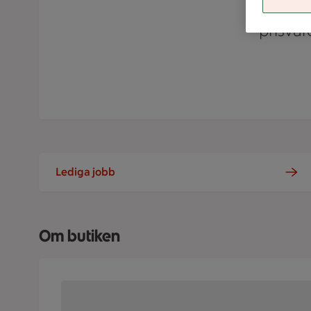
han
prisvä
Lediga jobb
Om butiken
Kundkorg fylld med varor på ICA Supermarket