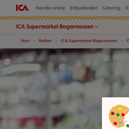
Handla online
Erbjudanden
Catering
I
ICA Supermarket Bagarmossen
Start
Butiker
ICA Supermarket Bagarmossen
O
En person håller grönsaker framför kyldiskar i en mataffär.