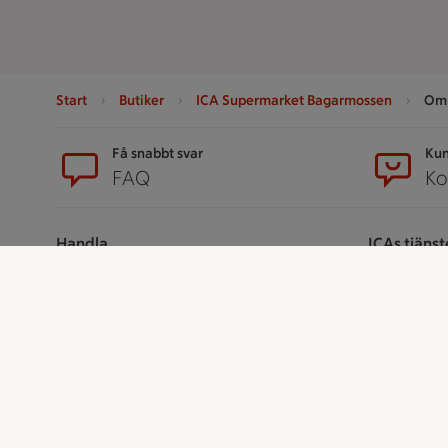
Start
Butiker
ICA Supermarket Bagarmossen
Om 
Sidfot
Få snabbt svar
Kun
FAQ
Ko
Handla
ICAs tjänst
Handla online
ICA-appen
ICAs matkasse
ICA Scanna
Catering
ICA ToGo
Apotek Hjärtat
Fler appar oc
Handla som företag
Stammis p
Gaston
Bli stammis