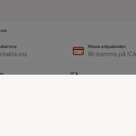
oss
dservice
Massa erbjudanden
ntakta oss
Bli stammis på IC
er
ICA
ICAs egna varor
ICA Gruppen
ICA Nära
h tjänster
ICA Supermarket
ICA Kvantum
å ICA
ICA Maxi
Utvalda leverantörer