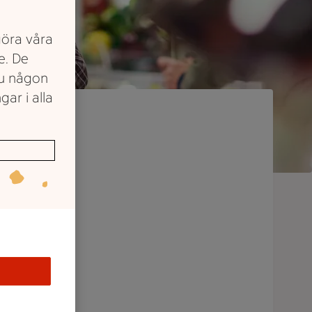
göra våra
e. De
du någon
gar i alla
ket
på
lla som
dig att