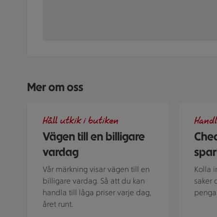
Mer om oss
Illustration av Vägen till en billigare vardag
Spara som
Håll utkik i butiken
Handl
Vägen till en billigare
Chec
vardag
spar
Vår märkning visar vägen till en
Kolla 
billigare vardag. Så att du kan
saker 
handla till låga priser varje dag,
pengar
året runt.