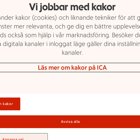
Vi jobbar med kakor
nder kakor (cookies) och liknande tekniker för att 
nster mer relevanta, och ge dig en bättre upplevels
ds också som hjälp i vår marknadsföring. Besöker 
 digitala kanaler i inloggat läge gäller dina inställnin
kanaler.
 ICA Supermar
Läs mer om kakor på ICA
Bagarmossen
n kakor
CA Supermarket Bagarmossen är din butik 
lan där kärleken till maten, trakten och a
Avvisa alla
r alltid står i centrum. Vi gör det enkelt för 
Anpassa val