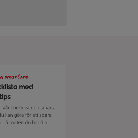
 en stammis
a smartare
klista med
tips
in vår checklista på smarta
du kan göra för att spara
 på maten du handlar.