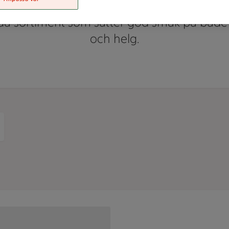
dla alla dagar i veckan. Upptäck vårt breda
rda sortiment som sätter god smak på både
och helg.