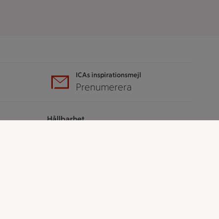
ICAs inspirationsmejl
A
Prenumerera
Hållbarhet
ICA Stiftelsen
En god morgondag
Kundservice
Reklamera
Återkallelser
Spärra eller beställ nytt ICA-kort