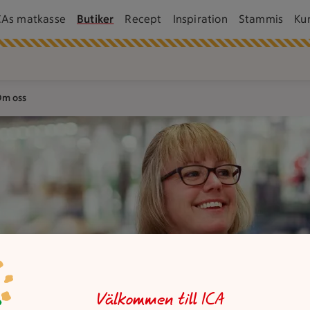
CAs matkasse
Butiker
Recept
Inspiration
Stammis
Ku
m oss
Välkommen till ICA