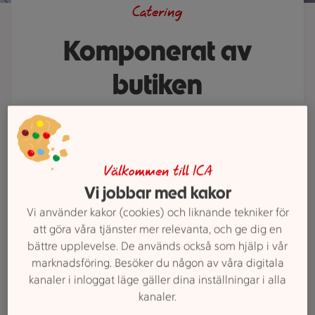
Catering
Komponerat av
butiken
Bröllop, konfirmation, fest och
mottagning – det finns många
tillfällen då plockmat är en lika god
Välkommen till ICA
som smart lösning. Har du speciella
Vi jobbar med kakor
önskemål? Våra kallskänkor och
Vi använder kakor (cookies) och liknande tekniker för
kockar ordnar det mesta. Vi
att göra våra tjänster mer relevanta, och ge dig en
erbjuder gratis utkörning på
bättre upplevelse. De används också som hjälp i vår
vardagar vid beställning för över
marknadsföring. Besöker du någon av våra digitala
2000 kr och i mån av tid. För övriga
kanaler i inloggat läge gäller dina inställningar i alla
kanaler.
dagar kontakta butiken! Vi vill ha