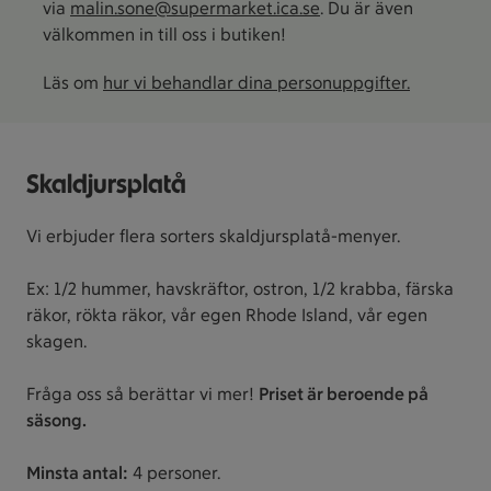
via
malin.sone@supermarket.ica.se
. Du är även
välkommen in till oss i butiken!
Läs om
hur vi behandlar dina personuppgifter.
Skaldjursplatå
Vi erbjuder flera sorters skaldjursplatå-menyer.
Ex: 1/2 hummer, havskräftor, ostron, 1/2 krabba, färska
räkor, rökta räkor, vår egen Rhode Island, vår egen
skagen.
Fråga oss så berättar vi mer!
Priset är beroende på
säsong.
Minsta antal:
4 personer.