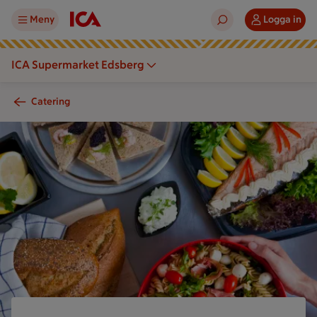
Meny
Logga in
ICA Supermarket Edsberg
Catering
En person håller en skål med pasta och sallad bland flera tal