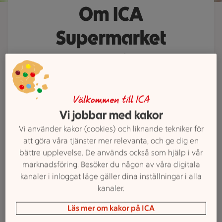
Om ICA
Supermarket
Bergsviken
ICA Supermarket Bergsviken är din
Välkommen till ICA
butik på hemmaplan där kärleken
Vi jobbar med kakor
till maten, trakten och alla som bor
här alltid står i centrum. Vi gör det
Vi använder kakor (cookies) och liknande tekniker för
att göra våra tjänster mer relevanta, och ge dig en
enkelt för dig att handla alla dagar
bättre upplevelse. De används också som hjälp i vår
i veckan. Upptäck vårt breda och
marknadsföring. Besöker du någon av våra digitala
prisvärda sortiment som sätter god
kanaler i inloggat läge gäller dina inställningar i alla
smak på både vardag och helg.
kanaler.
Läs mer om kakor på ICA