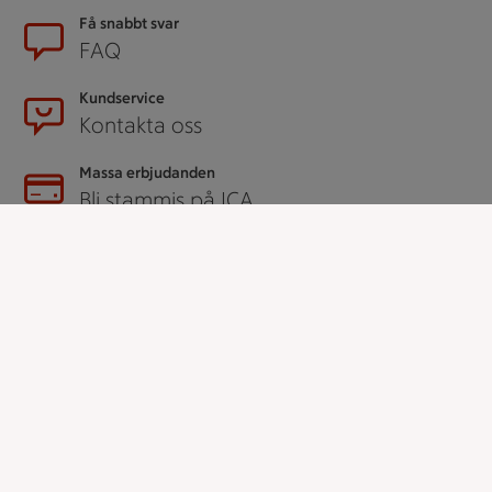
Få snabbt svar
FAQ
Kundservice
Kontakta oss
Massa erbjudanden
Bli stammis på ICA
ICAs inspirationsmejl
Prenumerera
Handla
Handla online
ICAs matkasse
Catering
Apotek Hjärtat