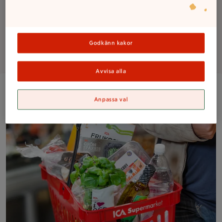
Lediga jobb
Godkänn kakor
Om butiken
Avvisa alla
Kundkorg fylld med varor på ICA Supermarket
Anpassa val