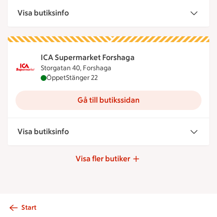
Visa butiksinfo
ICA Supermarket Forshaga
Storgatan 40, Forshaga
ICA Supermarket Forshaga är öppen nu, stänger k
Öppet
Stänger 22
Gå till butikssidan
Visa butiksinfo
Visa fler butiker
Start