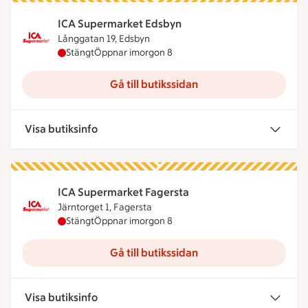
ICA Supermarket Edsbyn
Långgatan 19, Edsbyn
ICA Supermarket Edsbyn har stängt idag, öppnar 
Stängt
Öppnar imorgon 8
Gå till butikssidan
Visa butiksinfo
ICA Supermarket Fagersta
Järntorget 1, Fagersta
ICA Supermarket Fagersta har stängt idag, öppna
Stängt
Öppnar imorgon 8
Gå till butikssidan
Visa butiksinfo