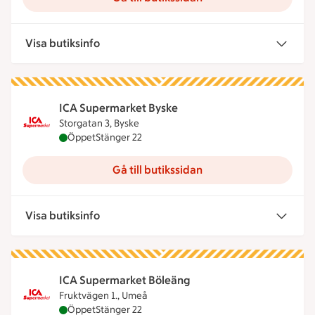
Visa butiksinfo
ICA Supermarket Byske
Storgatan 3, Byske
ICA Supermarket Byske är öppen nu, stänger kloc
Öppet
Stänger 22
Gå till butikssidan
Visa butiksinfo
ICA Supermarket Böleäng
Fruktvägen 1., Umeå
ICA Supermarket Böleäng är öppen nu, stänger kl
Öppet
Stänger 22