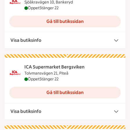
Sjöåkravägen 10, Bankeryd
ICA Supermarket Bankeryd är öppen nu, stänger k
Öppet
Stänger 22
Gå till butikssidan
Visa butiksinfo
ICA Supermarket Bergsviken
Tolvmansvägen 21, Piteå
ICA Supermarket Bergsviken är öppen nu, stänger
Öppet
Stänger 22
Gå till butikssidan
Visa butiksinfo