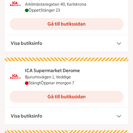
Arklimästaregatan 40, Karlskrona
ICA Supermarket Cityhallen Karlskrona är öppen n
Öppet
Stänger 23
Gå till butikssidan
Visa butiksinfo
ICA Supermarket Derome
Bjurumsvägen 1, Veddige
ICA Supermarket Derome har stängt idag, öppnar
Stängt
Öppnar imorgon 7
Gå till butikssidan
Visa butiksinfo