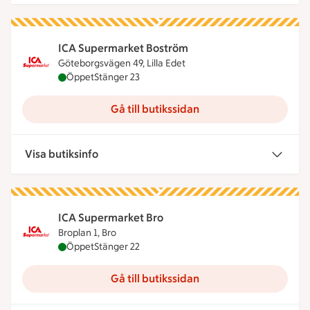
ICA Supermarket Boström
Göteborgsvägen 49, Lilla Edet
ICA Supermarket Boström är öppen nu, stänger kl
Öppet
Stänger 23
Gå till butikssidan
Visa butiksinfo
ICA Supermarket Bro
Broplan 1, Bro
ICA Supermarket Bro är öppen nu, stänger klocka
Öppet
Stänger 22
Gå till butikssidan