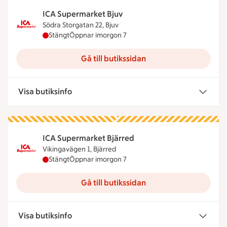
ICA Supermarket Bjuv
Södra Storgatan 22, Bjuv
ICA Supermarket Bjuv har stängt idag, öppnar imo
Stängt
Öppnar imorgon 7
Gå till butikssidan
Visa butiksinfo
ICA Supermarket Bjärred
Vikingavägen 1, Bjärred
ICA Supermarket Bjärred har stängt idag, öppnar
Stängt
Öppnar imorgon 7
Gå till butikssidan
Visa butiksinfo