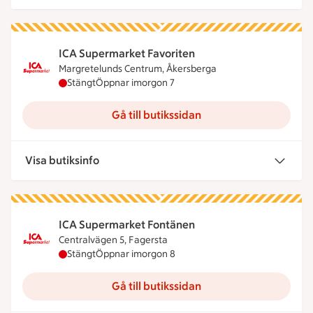
ICA Supermarket Favoriten
Margretelunds Centrum, Åkersberga
ICA Supermarket Favoriten har stängt idag, öppna
Stängt
Öppnar imorgon 7
Gå till butikssidan
Visa butiksinfo
ICA Supermarket Fontänen
Centralvägen 5, Fagersta
ICA Supermarket Fontänen har stängt idag, öppna
Stängt
Öppnar imorgon 8
Gå till butikssidan