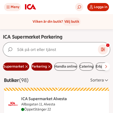
Meny
Logga in
Vilken är din butik?
Välj butik
ICA Supermarket Parkering
Sök på ort eller tjänst
2
Supermarket
Parkering
Handla online
Catering
Erbjudand
Butiker
Visar 98 stycken
(98)
Sortera
ICA Supermarket Alvesta
Allbogatan 11, Alvesta
ICA Supermarket Alvesta är öppen nu, stänger klo
Öppet
Stänger 22