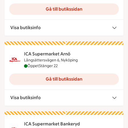
Gå till butikssidan
Visa butiksinfo
ICA Supermarket Arnö
Långsättersvägen 6, Nyköping
ICA Supermarket Arnö är öppen nu, stänger klock
Öppet
Stänger 22
Gå till butikssidan
Visa butiksinfo
ICA Supermarket Bankeryd