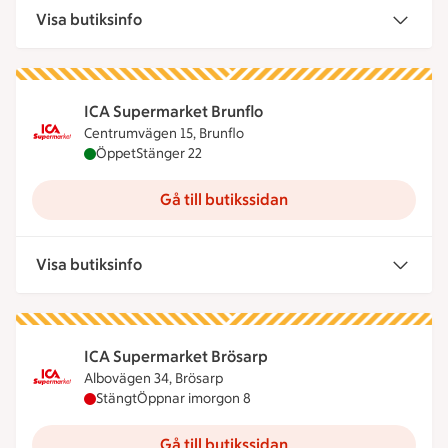
Visa butiksinfo
ICA Supermarket Brunflo
Centrumvägen 15, Brunflo
ICA Supermarket Brunflo är öppen nu, stänger klo
Öppet
Stänger 22
Gå till butikssidan
Visa butiksinfo
ICA Supermarket Brösarp
Albovägen 34, Brösarp
ICA Supermarket Brösarp har stängt idag, öppnar
Stängt
Öppnar imorgon 8
Gå till butikssidan