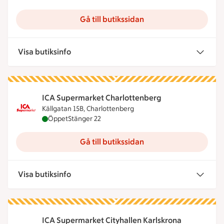
Gå till butikssidan
Visa butiksinfo
ICA Supermarket Charlottenberg
Källgatan 15B, Charlottenberg
ICA Supermarket Charlottenberg är öppen nu, stä
Öppet
Stänger 22
Gå till butikssidan
Visa butiksinfo
ICA Supermarket Cityhallen Karlskrona