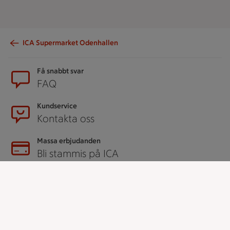
ICA Supermarket Odenhallen
Sidfot
Få snabbt svar
FAQ
Kundservice
Kontakta oss
Massa erbjudanden
Bli stammis på ICA
ICAs inspirationsmejl
Prenumerera
Handla