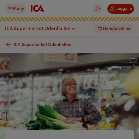
Meny
Logga in
ICA Supermarket Odenhallen
Handla online
ICA Supermarket Odenhallen
En person håller grönsaker framför kyldiskar i en mataffär.