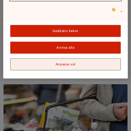
Butiksodlat
Godkänn kakor
Lediga jobb
Avvisa alla
Mobil självscanning
Anpassa val
Om butiken
Kundkorg fylld med varor på ICA Supermarket