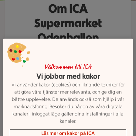
Om ICA
Supermarket
Odenhallen
ICA Supermarket Odenhallen är din
butik på hemmaplan där kärleken
Välkommen till ICA
till maten, trakten och alla som bor
Vi jobbar med kakor
här alltid står i centrum. Vi gör det
Vi använder kakor (cookies) och liknande tekniker för
enkelt för dig att handla alla dagar
att göra våra tjänster mer relevanta, och ge dig en
i veckan. Upptäck vårt breda och
bättre upplevelse. De används också som hjälp i vår
prisvärda sortiment som sätter god
marknadsföring. Besöker du någon av våra digitala
smak på både vardag och helg.
kanaler i inloggat läge gäller dina inställningar i alla
kanaler.
Läs mer om kakor på ICA