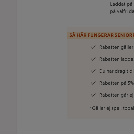
Laddat på 
på valfri d
SÅ HÄR FUNGERAR SENIO
Rabatten gäller f
Rabatten laddas
Du har dragit d
Rabatten på 5% 
Rabatten går e
*Gäller ej spel, toba