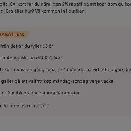
ditt ICA-kort får du nämligen
5% rabatt på ett köp*
som du ka
ag! Bra eller hur? Välkommen in i butiken!
RRABATTEN:
rån det år du fyller 65 år
 automatiskt på ditt ICA-kort
itt kort minst en gång senaste 4 månaderna vid ett tidigare b
gäller på ett valfritt köp måndag-söndag varje vecka
j att kombinera med andra %-rabatter
k, lotter eller receptfritt