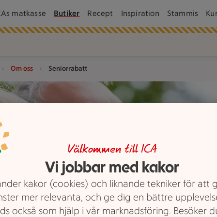
CAs matkasse
Butiker
Recept
Inspiration
Stammis
Ku
Om oss
Seniorrabatt
Välkommen till ICA
Vi jobbar med kakor
nder kakor (cookies) och liknande tekniker för att 
nster mer relevanta, och ge dig en bättre upplevels
ds också som hjälp i vår marknadsföring. Besöker 