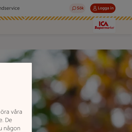
ndservice
Sök
Logga in
göra våra
e. De
du någon