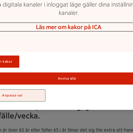
 digitala kanaler i inloggat läge gäller dina inställnin
kanaler.
Läs mer om kakor på ICA
Seniorrabatt
n kakor
Avvisa alla
Anpassa val
iorrabatt på valfri dag, gäller vid ett
fälle/vecka.
är över 65 år eller fyller 65 i år lönar det sig lite extra att han