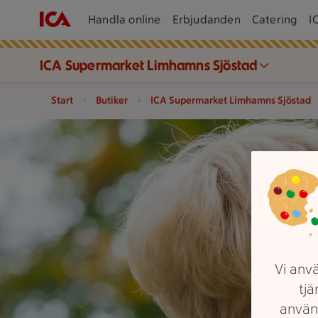
Handla online
Erbjudanden
Catering
I
ICA Supermarket Limhamns Sjöstad
Start
Butiker
ICA Supermarket Limhamns Sjöstad
Två personer står utomhus bland träd.
Vi anvä
tjä
använ