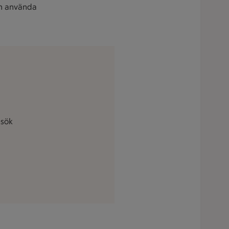
n använda
esök