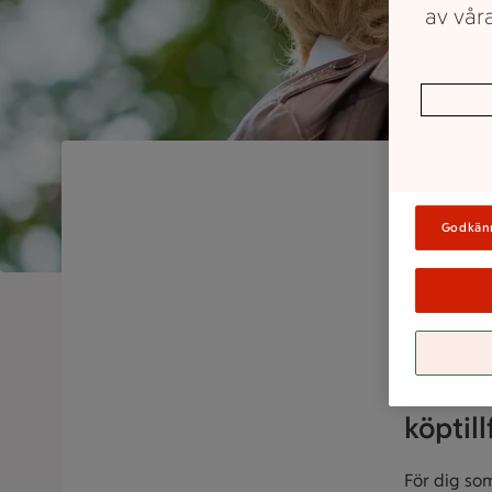
av våra
Godkän
5% Sen
köptill
För dig som 