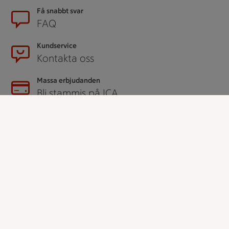
Få snabbt svar
FAQ
Kundservice
Kontakta oss
Massa erbjudanden
Bli stammis på ICA
ICAs inspirationsmejl
Prenumerera
Handla
Handla online
ICAs matkasse
Catering
Apotek Hjärtat