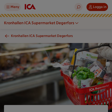
Meny
Logga in
Kronhallen ICA Supermarket Degerfors
Kronhallen ICA Supermarket Degerfors
En person håller en ICA-kundkorg fylld med matvaror i en buti