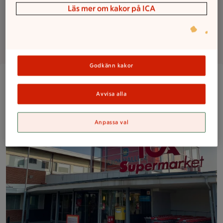
Läs mer om kakor på ICA
Lediga jobb
Om butiken
Godkänn kakor
En ICA Supermarket-byggnad med ingång och kundvagnar u
Avvisa alla
Anpassa val