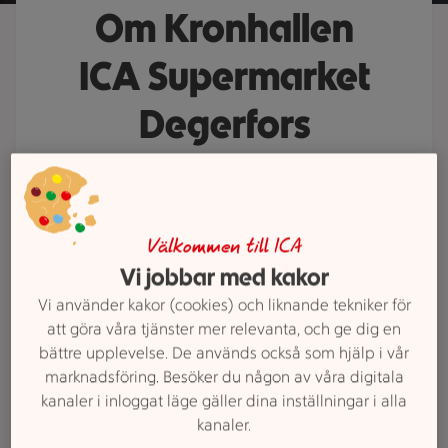
Om Kronhallen
ICA Supermarket
Degerfors
Handla smidigt och enkelt på
hemmaplan! Hos oss kan du handla
hela din matkasse till ett bra pris
Välkommen till ICA
och bli inspirerad till att laga och
Vi jobbar med kakor
äta god mat!
Vi använder kakor (cookies) och liknande tekniker för
att göra våra tjänster mer relevanta, och ge dig en
bättre upplevelse. De används också som hjälp i vår
marknadsföring. Besöker du någon av våra digitala
kanaler i inloggat läge gäller dina inställningar i alla
Beställningsformulär
kanaler.