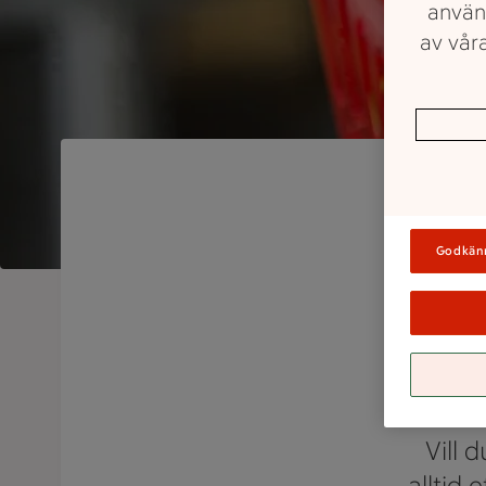
använ
av våra
Godkän
Su
Vill 
alltid 