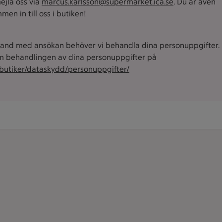
mejla oss via
marcus.karlsson@supermarket.ica.se
. Du är även
men in till oss i butiken!
and med ansökan behöver vi behandla dina personuppgifter. 
 behandlingen av dina personuppgifter på
/butiker/dataskydd/personuppgifter/