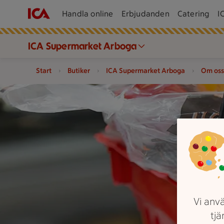
Handla online
Erbjudanden
Catering
I
ICA Supermarket Arboga
Start
Butiker
ICA Supermarket Arboga
Om oss
Varukorg fylld med varor
Vi anvä
tjä