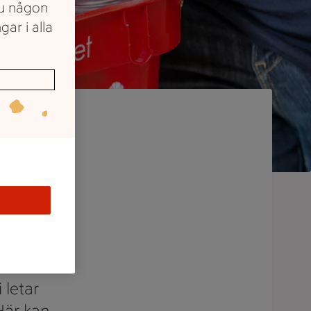
du någon
gar i alla
oga
 letar
 Här kan