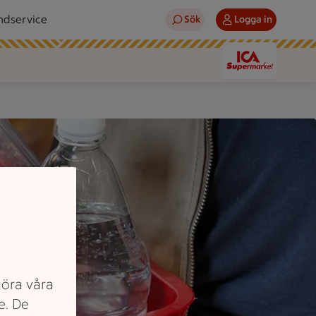
ndservice
Sök
Logga in
göra våra
e. De