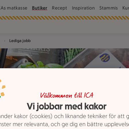
CAs matkasse
Butiker
Recept
Inspiration
Stammis
Ku
Lediga jobb
Välkommen till ICA
Vi jobbar med kakor
nder kakor (cookies) och liknande tekniker för att 
nster mer relevanta, och ge dig en bättre upplevels