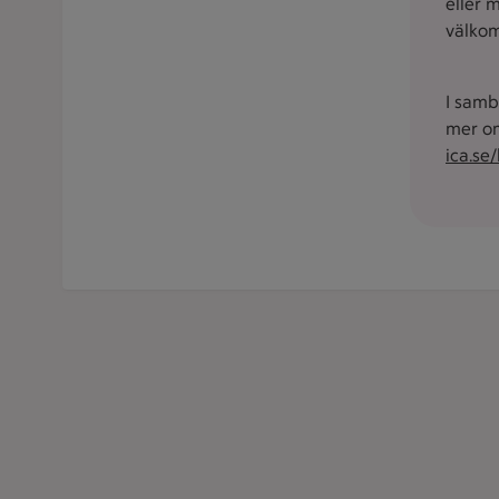
eller 
välkom
I samb
mer om
ica.se