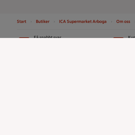
Start
Butiker
ICA Supermarket Arboga
Om oss
Sidfot
Få snabbt svar
Kun
FAQ
Ko
Handla
ICAs tjänst
Handla online
ICA-appen
ICAs matkasse
ICA Scanna
Catering
ICA ToGo
Apotek Hjärtat
Fler appar oc
Handla som företag
Stammis p
Gaston
Bli stammis
Stammis Stu