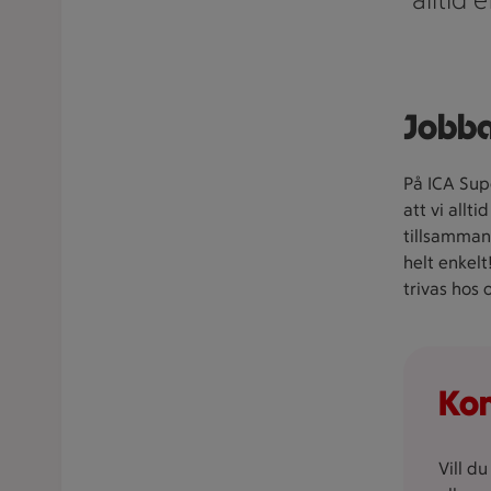
Jobba
På ICA Supe
att vi allti
tillsammans
helt enkelt
trivas hos 
Kon
Vill d