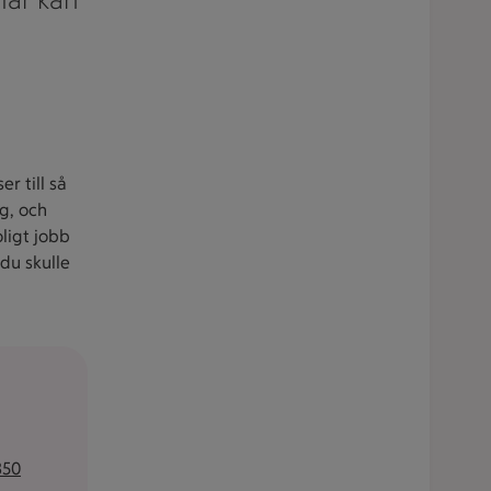
r till så
ig, och
oligt jobb
 du skulle
350