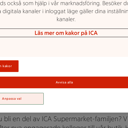
ds också som hjälp i vår marknadsföring. Besöker 
 digitala kanaler i inloggat läge gäller dina inställnin
kanaler.
Läs mer om kakor på ICA
ICA Supermarket Arboga
n kakor
Jobba hos ICA
Avvisa alla
permarket Arb
Anpassa val
du bli en del av ICA Supermarket-familjen? Vi
efter nya engagerade kollegor till vår butik.