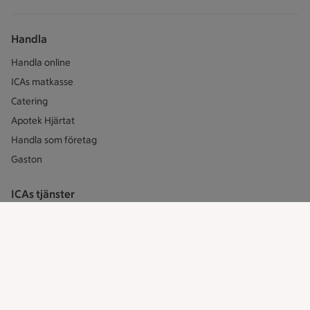
Handla
Handla online
ICAs matkasse
Catering
Apotek Hjärtat
Handla som företag
Gaston
ICAs tjänster
ICA-appen
ICA Scanna
ICA ToGo
Fler appar och tjänster