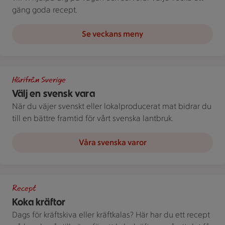
gäng goda recept.
Se veckans meny
Bild med texten "Välj en svensk vara!"
Härifrån Sverige
Välj en svensk vara
När du väjer svenskt eller lokalproducerat mat bidrar du
till en bättre framtid för vårt svenska lantbruk.
Våra svenska varor
Kastrull med kokta kräftor och dillkvistar.
Recept
Koka kräftor
Dags för kräftskiva eller kräftkalas? Här har du ett recept