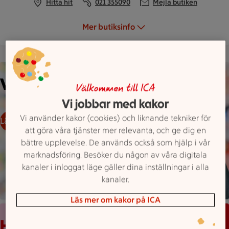
Hitta hit
021 355090
Mejla butiken
Mer butiksinfo
En person med skägg står i en matbutik med hyllor i bakgrun
Välkommen in till oss!
Välkommen till ICA
Vi jobbar med kakor
Vi använder kakor (cookies) och liknande tekniker för
Läs mer om oss
att göra våra tjänster mer relevanta, och ge dig en
bättre upplevelse. De används också som hjälp i vår
marknadsföring. Besöker du någon av våra digitala
kanaler i inloggat läge gäller dina inställningar i alla
kanaler.
Läs mer om kakor på ICA
Mobilskärm visar appen Stam­mis med en lista över erbjudand
Håll koll med