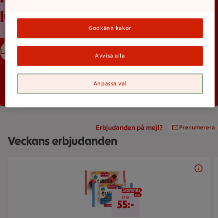
ICA-appen
Godkänn kakor
Ladda ned ICA-appen
Avvisa alla
Anpassa val
Erbjudanden på mejl?
Prenumerera
Veckans erbjudanden
Bildspel med 5 bilder.
2 för 55 kr
2 för
55:-