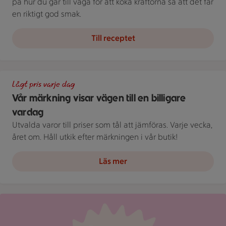
på hur du går till väga för att koka kräftorna så att det får
en riktigt god smak.
Till receptet
En skylt med text på en bakgrund.
Lågt pris varje dag
Vår märkning visar vägen till en billigare
vardag
Utvalda varor till priser som tål att jämföras. Varje vecka,
året om. Håll utkik efter märkningen i vår butik!
Läs mer
Röd mejlikon med en notifiering om nytt meddelande på ljus