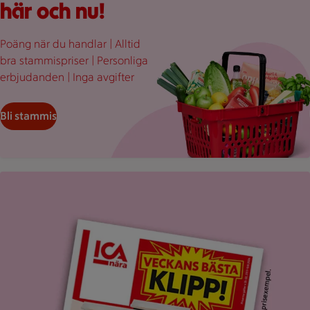
här och nu!
Poäng när du handlar | Alltid
bra stammispriser | Personliga
erbjudanden | Inga avgifter
Bli stammis
Uppvikt ICA reklamblad med rubriken "Veckans bästa klipp".