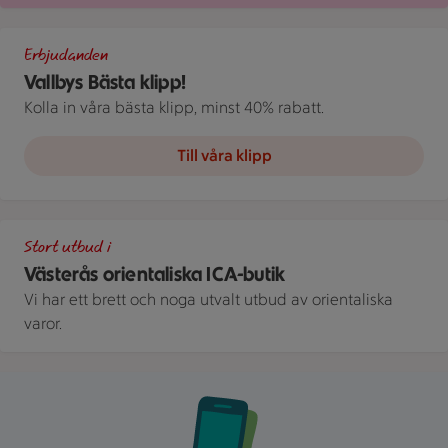
Illustration av Vallbys Bästa klipp!
Erbjudanden
Vallbys Bästa klipp!
Kolla in våra bästa klipp, minst 40% rabatt.
Till våra klipp
Två personer står i en butiksgång med hyllor fyllda av matvar
Stort utbud i
Västerås orientaliska ICA-butik
Vi har ett brett och noga utvalt utbud av orientaliska
varor.