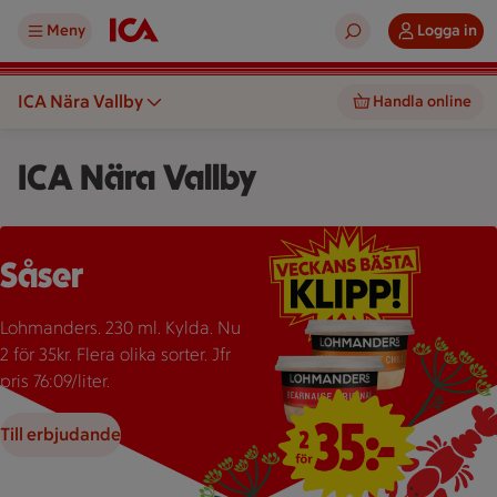
Meny
Logga in
ICA Nära Vallby
Handla online
ICA Nära Vallby
Två burkar Lohmanders sås med texten "2 för 35:-" som erbju
Såser
Lohmanders. 230 ml. Kylda. Nu
2 för 35kr. Flera olika sorter. Jfr
pris 76:09/liter.
Till erbjudande