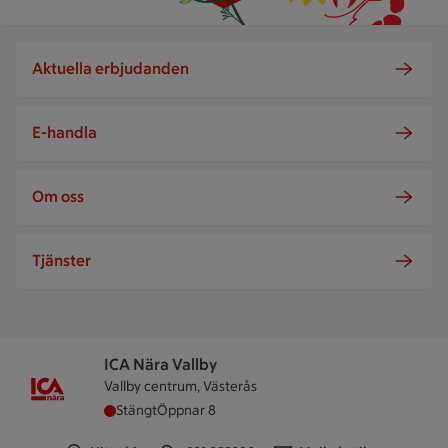
Aktuella erbjudanden
E-handla
Om oss
Tjänster
ICA Nära Vallby
Vallby centrum, Västerås
ICA Nära Vallby har stängt, öppnar klockan 8
Stängt
Öppnar 8