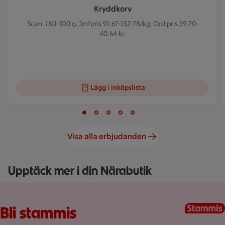
Kryddkorv
Scan. 180-300 g.
Jmfpris 91:67-152:78/kg. Ord.pris 39:70-
40:64 kr.
Lägg i inköpslista
Visar bild 1 av 5
Bild 1 av 5
Bild 2 av 5
Bild 3 av 5
Bild 4 av 5
Bild 5 av 5
Visa alla erbjudanden
Upptäck mer i din Närabutik
Fullplockad röd varukorg med varor, på en rosa bakgrund.
Bli stammis