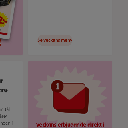
Se veckans meny
d
rund.
Röd mejlikon med en notifiering om nytt medde
ar
are
om tål
året
ingen i
Veckans erbjudande direkt i