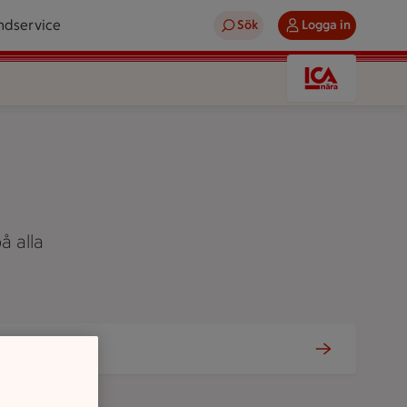
ndservice
Sök
Logga in
å alla
Tjänster