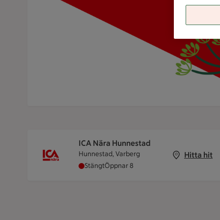
ICA Nära Hunnestad
Hunnestad, Varberg
Hitta hit
ICA Nära Hunnestad har stängt, öppnar 
Stängt
Öppnar 8