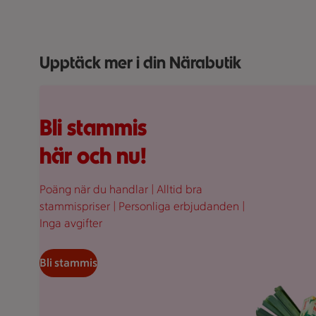
Upptäck mer i din Närabutik
Fullplockad röd varukorg med varor, på en rosa bakgr
Bli stammis
här och nu!
Poäng när du handlar | Alltid bra
stammispriser | Personliga erbjudanden |
Inga avgifter
Bli stammis