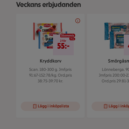
Veckans erbjudanden
Bildspel med 5 bilder.
2 för 55 kr
2 för
55:-
Kryddkorv
Smörgås
Scan. 180-300 g.
Jmfpris
Lönneberga. 90
91:67-152:78/kg. Ord.pris
Jmfpris 200:00-2
38:75-39:70 kr.
Ord.pris 29:81-3
Lägg i inköpslista
Lägg i inkö
Visar bild 1 av 5