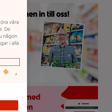
n person står i en matvarubutik framför hyllor fyllda med livs
älkommen in till oss!
göra våra
e. De
er om oss!
du någon
gar i alla
obilskärm visar appen Stam­mis med en lista över erbjudande
åll koll med
ICA-appen