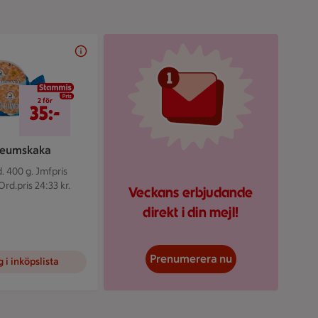
Illustrerad röd mejlikon 
2 för 35 kr
2 för
35:-
leumskaka
. 400 g.
Jmfpris
Ord.pris 24:33 kr.
Veckans erbjudande
direkt i din mejl!
Prenumerera nu
 i inköpslista