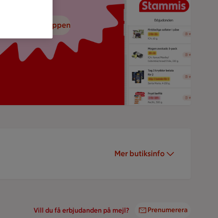
adda ned ICA-appen
Mer butiksinfo
Prenumerera
Vill du få erbjudanden på mejl?