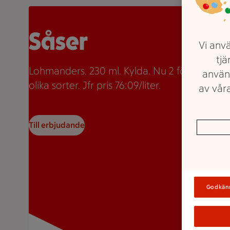
Två burkar Lohmanders sås med texten "2 för 35:-" so
Såser
Vi anvä
tjä
Lohmanders. 230 ml. Kylda. Nu 2 för 35kr. Fle
använ
olika sorter. Jfr pris 76:09/liter.
av våra
Till erbjudande
Godkän