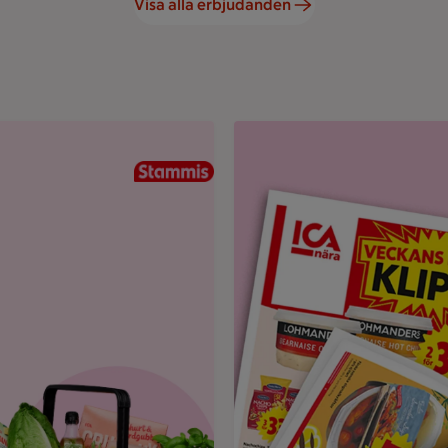
Visa alla erbjudanden
und.
Uppvikt ICA reklamblad med r