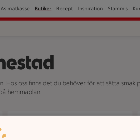
CAs matkasse
Butiker
Recept
Inspiration
Stammis
Ku
nestad
an. Hos oss finns det du behöver för att sätta smak p
v på hemmaplan.
Om oss