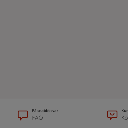
Sidfot
Få snabbt svar
Kun
FAQ
Ko