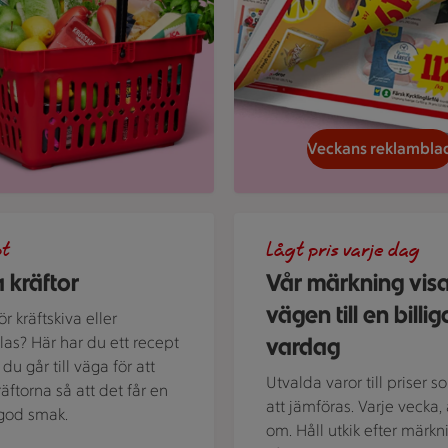
Veckans reklambla
d kokta kräftor och dillkvistar.
En skylt med text på en bakg
pt
Lågt pris varje dag
 kräftor
Vår märkning vis
vägen till en billig
r kräftskiva eller
vardag
alas? Här har du ett recept
du går till väga för att
Utvalda varor till priser s
räftorna så att det får en
att jämföras. Varje vecka, 
t god smak.
om. Håll utkik efter märkn