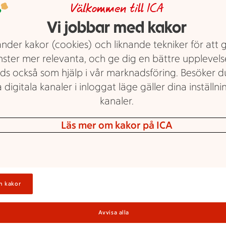
Välkommen till ICA
m erbjudande.
E
Vi jobbar med kakor
V
nder kakor (cookies) och liknande tekniker för att 
nster mer relevanta, och ge dig en bättre upplevels
M
ra
ds också som hjälp i vår marknadsföring. Besöker 
 digitala kanaler i inloggat läge gäller dina inställnin
kanaler.
Läs mer om kakor på ICA
M
n kakor
H
Avvisa alla