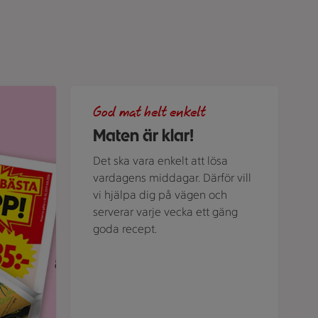
ubriken "Veckans bästa klipp".
Grön bakgrund med texten "God mat helt enkelt" 
God mat helt enkelt
Maten är klar!
Det ska vara enkelt att lösa
vardagens middagar. Därför vill
vi hjälpa dig på vägen och
serverar varje vecka ett gäng
goda recept.