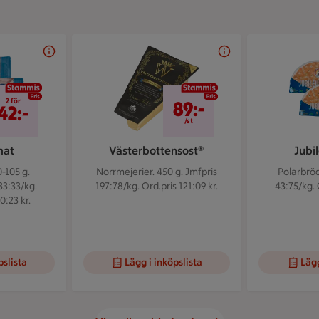
2 för 42 kr
89 kr/st
2 för
89:-
42:-
/st
mat
Västerbottensost®
Jubi
-105 g.
Norrmejerier. 450 g.
Jmfpris
Polarbröd
33:33/kg.
197:78/kg. Ord.pris 121:09 kr.
43:75/kg. 
0:23 kr.
pslista
Lägg i inköpslista
Lägg