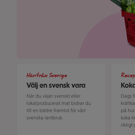
Bild med texten "Välj en svensk vara!"
Kastrull me
Härifrån Sverige
Rece
Välj en svensk vara
Koka
När du väjer svenskt eller
Dags fö
lokalproducerat mat bidrar du
kräftk
till en bättre framtid för vårt
på hur 
svenska lantbruk.
koka k
riktig