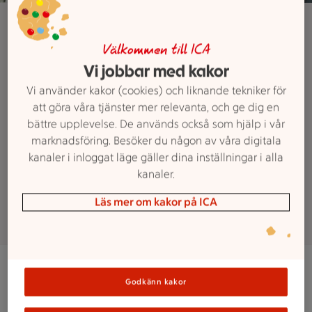
ICA Nära Råbyvägen
Jobba hos ICA
Välkommen till ICA
Vi jobbar med kakor
Nära Råbyvägen
Vi använder kakor (cookies) och liknande tekniker för
att göra våra tjänster mer relevanta, och ge dig en
Vill du bli en del av Nära-familjen?
bättre upplevelse. De används också som hjälp i vår
Vi letar alltid efter nya engagerade
marknadsföring. Besöker du någon av våra digitala
kanaler i inloggat läge gäller dina inställningar i alla
kollegor till vår butik. Här kan du se
kanaler.
vilka tjänster som finns ute just nu.
Läs mer om kakor på ICA
Jobba på ICA Nära
Godkänn kakor