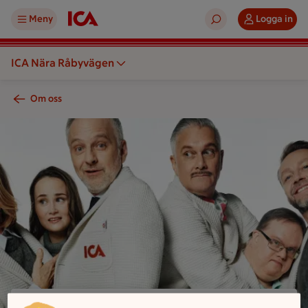
Meny
Logga in
ICA Nära Råbyvägen
Om oss
En grupp personer står tillsammans och bär vita tröjor med I