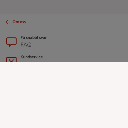
Om oss
Sidfot
Få snabbt svar
FAQ
Kundservice
Kontakta oss
Massa erbjudanden
Bli stammis på ICA
ICAs inspirationsmejl
Prenumerera
Handla