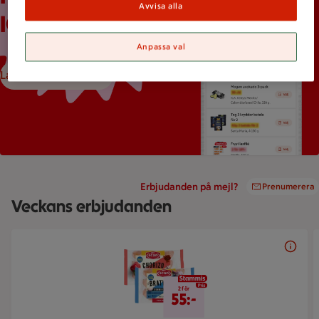
Avvisa alla
ICA-appen
Anpassa val
Ladda ned ICA-appen
Erbjudanden på mejl?
Prenumerera
Veckans erbjudanden
Bildspel med 5 bilder.
2 för 55 kr
2 för
55:-