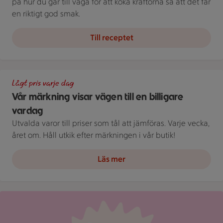
på hur du går till väga för att koka kräftorna så att det får
en riktigt god smak.
Till receptet
En skylt med text på en bakgrund.
Lågt pris varje dag
Vår märkning visar vägen till en billigare
vardag
Utvalda varor till priser som tål att jämföras. Varje vecka,
året om. Håll utkik efter märkningen i vår butik!
Läs mer
Röd mejlikon med en notifiering om nytt meddelande på ljus