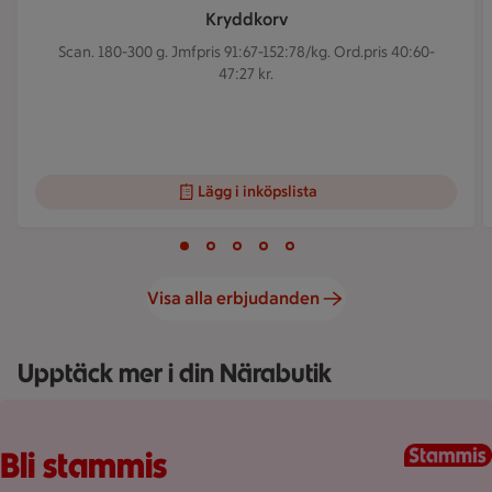
Kryddkorv
Scan. 180-300 g.
Jmfpris 91:67-152:78/kg. Ord.pris 40:60-
47:27 kr.
Lägg i inköpslista
Visar bild 1 av 5
Bild 1 av 5
Bild 2 av 5
Bild 3 av 5
Bild 4 av 5
Bild 5 av 5
Visa alla erbjudanden
Upptäck mer i din Närabutik
Fullplockad röd varukorg med varor, på en rosa bakgrund.
Bli stammis