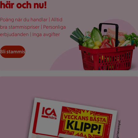
här och nu!
Poäng när du handlar | Alltid
bra stammispriser | Personliga
erbjudanden | Inga avgifter
Bli stammis
Uppvikt ICA reklamblad med rubriken "Veckans bästa klipp".