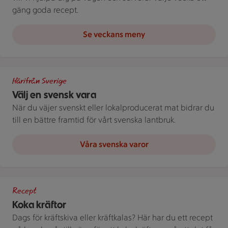
gäng goda recept.
Se veckans meny
Bild med texten "Välj en svensk vara!"
Härifrån Sverige
Välj en svensk vara
När du väjer svenskt eller lokalproducerat mat bidrar du
till en bättre framtid för vårt svenska lantbruk.
Våra svenska varor
Kastrull med kokta kräftor och dillkvistar.
Recept
Koka kräftor
Dags för kräftskiva eller kräftkalas? Här har du ett recept