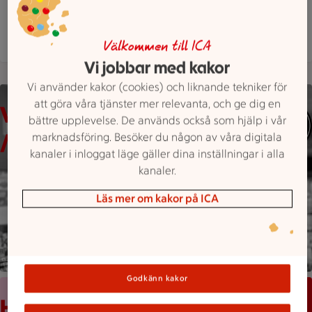
Hitta hit
08 4490990
Mejla butiken
Mer butiksinfo
Välkommen till ICA
Vi jobbar med kakor
Vi använder kakor (cookies) och liknande tekniker för
En person med glasögon och rutig skjorta står i en butik med h
att göra våra tjänster mer relevanta, och ge dig en
Välkommen in!
bättre upplevelse. De används också som hjälp i vår
/Tony med personal
marknadsföring. Besöker du någon av våra digitala
kanaler i inloggat läge gäller dina inställningar i alla
kanaler.
Läs mer om kakor på ICA
Godkänn kakor
Mobilskärm visar appen Stam­mis med en lista över erbjudand
Håll koll med