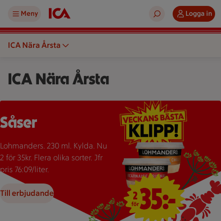
Meny
Logga in
ICA Nära Årsta
ICA Nära Årsta
Två burkar Lohmanders sås med texten "2 för 35:-" som erbju
Såser
Lohmanders. 230 ml. Kylda. Nu
2 för 35kr. Flera olika sorter. Jfr
pris 76:09/liter.
Till erbjudande