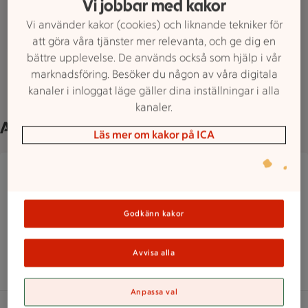
Vi jobbar med kakor
erbjudande för dig som vill handla och få mer för
Vi använder kakor (cookies) och liknande tekniker för
pengarna.
att göra våra tjänster mer relevanta, och ge dig en
bättre upplevelse. De används också som hjälp i vår
marknadsföring. Besöker du någon av våra digitala
Frimärkesombud
kanaler i inloggat läge gäller dina inställningar i alla
kanaler.
Allmänt om butiken
Läs mer om kakor på ICA
ICA Gärdet, Stockholm
Smedsbacksgatan 1, Stockholm
ICA Gärdet, Stockholm har stängt, öppnar klock
Stängt
Öppnar 7
Godkänn kakor
Hitta hit
08 6624353
Mejla butiken
Avvisa alla
Dölj butiksinfo
Anpassa val