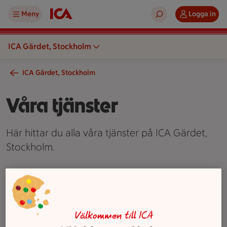
Meny
Logga in
ICA Gärdet, Stockholm
ICA Gärdet, Stockholm
Våra tjänster
Här hittar du alla våra tjänster på ICA Gärdet,
Stockholm.
Två äldre personer står vid en kundvagn i en mataffär och ti
Våra tjänster
Seniorrabatt
På ICA Gärdet, Stockholm värnar vi om våra seniorer
Välkommen till ICA
och erbjuder rabatt på utvalda dagar. Ett uppskattat