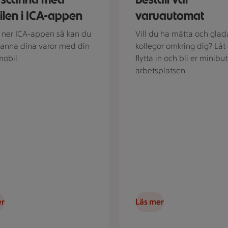
len i ICA-appen
varuautomat
ner ICA-appen så kan du
Vill du ha mätta och glad
canna dina varor med din
kollegor omkring dig? Låt
obil.
flytta in och bli er minibu
arbetsplatsen.
er
Läs mer