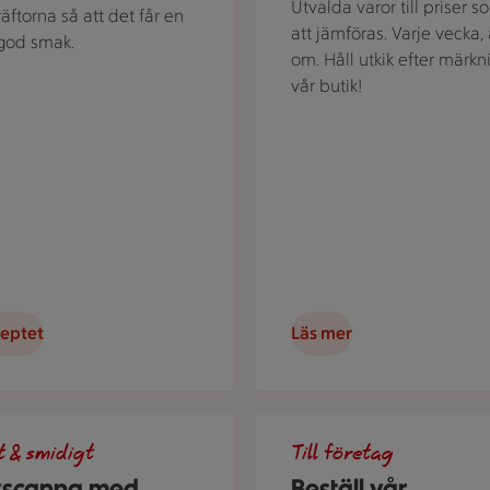
Utvalda varor till priser s
räftorna så att det får en
att jämföras. Varje vecka, 
t god smak.
om. Håll utkik efter märkn
vår butik!
ceptet
Läs mer
 med äpplen mot en träbakgrund.
ller en mobiltelefon som visar ICA-appen.
En person står bredvid en tal
t & smidigt
Till företag
vscanna med
Beställ vår