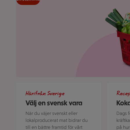
Bild med texten "Välj en svensk vara!"
Kastrull me
Härifrån Sverige
Rece
Välj en svensk vara
Koka
När du väjer svenskt eller
Dags fö
lokalproducerat mat bidrar du
kräftk
till en bättre framtid för vårt
på hur 