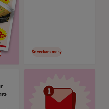
Se veckans meny
d
rund.
Röd mejlikon med en notifiering om nytt medde
ar
are