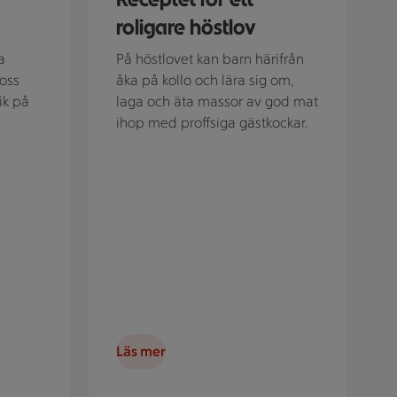
roligare höstlov
a
På höstlovet kan barn härifrån
 oss
åka på kollo och lära sig om,
tik på
laga och äta massor av god mat
ihop med proffsiga gästkockar.
Läs mer