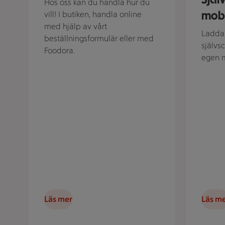
Hos oss kan du handla hur du
mobi
vill! I butiken, handla online
med hjälp av vårt
Ladda 
beställningsformulär eller med
självs
Foodora.
egen m
Läs mer
Läs m