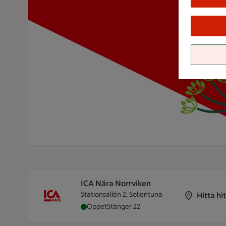
ICA Nära Norrviken
Stationsallén 2, Sollentuna
Hitta hit
ICA Nära Norrviken är öppen nu, stänger
Öppet
Stänger 22