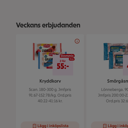
Veckans erbjudanden
Bildspel med 5 bilder.
2 för 55 kr
2 för
55:-
Kryddkorv
Smörgås
Scan. 180-300 g.
Jmfpris
Lönneberga. 90
91:67-152:78/kg. Ord.pris
Jmfpris 200:00-2
40:22-41:16 kr.
Ord.pris 32:6
Lägg i inköpslista
Lägg i inkö