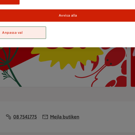
H
Avvisa alla
Anpassa val
L
08 7541775
Mejla butiken
 klockan 22