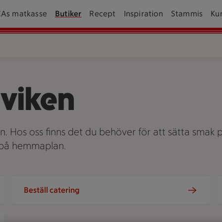
CAs matkasse
Butiker
Recept
Inspiration
Stammis
Ku
rviken
an. Hos oss finns det du behöver för att sätta smak p
v på hemmaplan.
Beställ catering