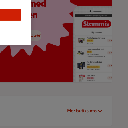
åll koll med
ICA-appen
adda ned ICA-appen
Mer butiksinfo