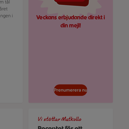
om tål
året
ingen i
Veckans erbjudande direkt i
din mejl!
Prenumerera nu
lrik med sallad och ätpinnar, med text ovanför.
Tre barn häller strimlad kål i en stor panna med
Vi stöttar Matkollo
Receptet för ett