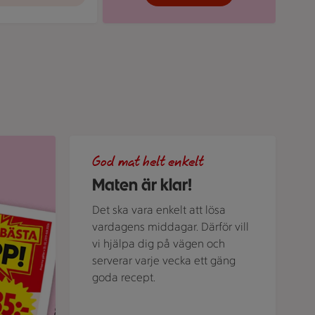
ubriken "Veckans bästa klipp".
Grön bakgrund med texten "God mat helt enkelt" 
God mat helt enkelt
Maten är klar!
Det ska vara enkelt att lösa
vardagens middagar. Därför vill
vi hjälpa dig på vägen och
serverar varje vecka ett gäng
goda recept.