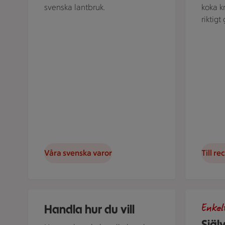
svenska lantbruk.
koka k
riktig
Våra svenska varor
Till re
En reklambild visar text om matleverans och en låda
En hand hå
Handla hur du vill
Enkel
Själ