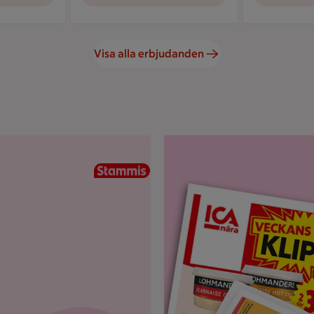
Visa alla erbjudanden
und.
Uppvikt ICA reklamblad med r