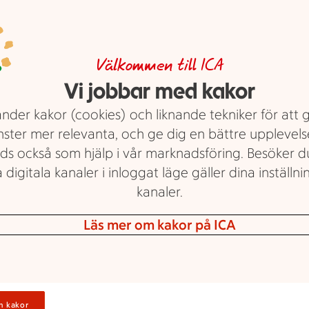
Välkommen till ICA
m erbjudande.
E
V
Vi jobbar med kakor
nder kakor (cookies) och liknande tekniker för att 
nster mer relevanta, och ge dig en bättre upplevels
ra
ds också som hjälp i vår marknadsföring. Besöker 
L
 digitala kanaler i inloggat läge gäller dina inställnin
kanaler.
Läs mer om kakor på ICA
M
n kakor