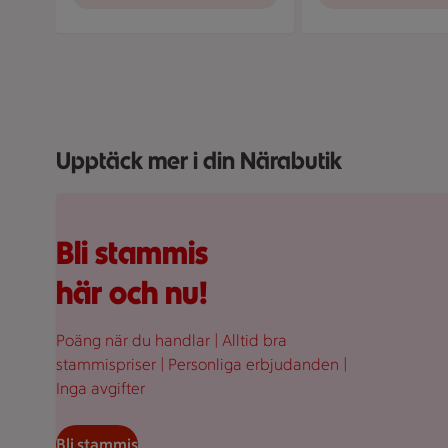
Visar bild 1 av 5
Upptäck mer i din Närabutik
Fullplockad röd varukorg med varor, på en rosa bakgr
Bli stammis
här och nu!
Poäng när du handlar | Alltid bra
stammispriser | Personliga erbjudanden |
Inga avgifter
Bli stammis