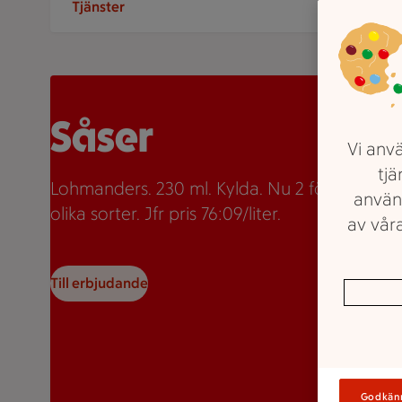
Tjänster
Två burkar Lohmanders sås med texten "2 för 35:-" so
Såser
Vi anvä
tjä
Lohmanders. 230 ml. Kylda. Nu 2 för 35kr. Fle
använ
olika sorter. Jfr pris 76:09/liter.
av våra
Till erbjudande
Godkän