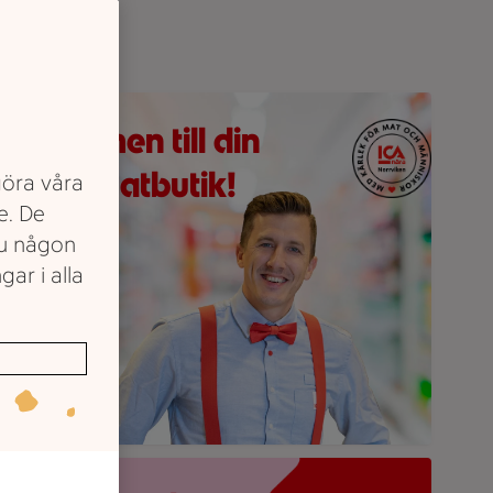
n person med fluga och hängslen står i en matvarubutiksgång m
älkommen till din
Lokala matbutik!
göra våra
e. De
du någon
äs mer om oss
gar i alla
obilskärm visar appen Stam­mis med en lista över erbjudande