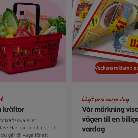
Veckans reklambla
d kokta kräftor och dillkvistar.
En skylt med text på en bakg
pt
Lågt pris varje dag
 kräftor
Vår märkning vis
vägen till en billig
r kräftskiva eller
vardag
alas? Här har du ett recept
du går till väga för att