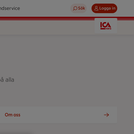
ndservice
Sök
Logga in
å alla
Om oss