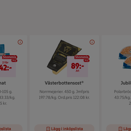
2 för 42 kr
89 kr/st
2 för
89:-
42:-
/st
mat
Västerbottensost®
Jubi
-105 g.
Norrmejerier. 450 g.
Jmfpris
Polarbröd
33:33/kg.
197:78/kg. Ord.pris 122:08 kr.
43:75/kg.
5 kr.
2
pslista
Lägg i inköpslista
Lägg