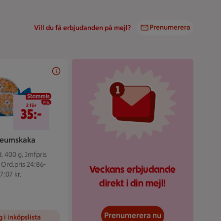
Prenumerera
Vill du få erbjudanden på mejl?
Illustrerad röd mejlikon 
2 för 35 kr
2 för
35:-
leumskaka
. 400 g.
Jmfpris
 Ord.pris 24:86-
Veckans erbjudande
7:07 kr.
direkt i din mejl!
Prenumerera nu
 i inköpslista