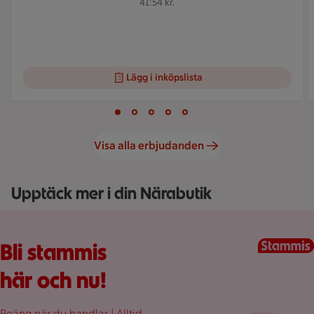
41:54 kr.
Lägg i inköpslista
Visar bild 1 av 5
Bild 1 av 5
Bild 2 av 5
Bild 3 av 5
Bild 4 av 5
Bild 5 av 5
Visa alla erbjudanden
Upptäck mer i din Närabutik
Fullplockad röd varukorg med varor, på en rosa bakgrund.
Bli stammis
här och nu!
Poäng när du handlar | Alltid