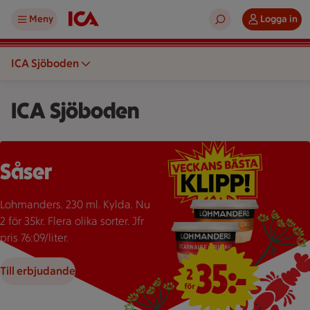
Meny
Logga in
ICA Sjöboden
ICA Sjöboden
Två burkar Lohmanders sås med texten "2 för 35:-" som erbju
Såser
Lohmanders. 230 ml. Kylda. Nu
2 för 35kr. Flera olika sorter. Jfr
pris 76:09/liter.
Till erbjudande