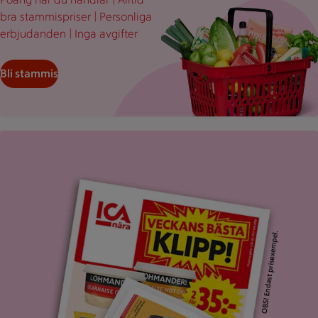
bra stammispriser | Personliga
erbjudanden | Inga avgifter
Bli stammis
Uppvikt ICA reklamblad med rubriken "Veckans bästa klipp".