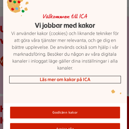
Välkommen till ICA
Uppvikt reklamblad från ICA med erbjudanden och prislappar
Vi jobbar med kakor
Upptäck
Vi använder kakor (cookies) och liknande tekniker för
veckans erbjudanden
att göra våra tjänster mer relevanta, och ge dig en
bättre upplevelse. De används också som hjälp i vår
marknadsföring. Besöker du någon av våra digitala
kanaler i inloggat läge gäller dina inställningar i alla
Veckans reklamblad
kanaler.
Läs mer om kakor på ICA
Mobilskärm visar appen Stam­mis med en lista över erbjudand
Håll koll med
Godkänn kakor
ICA-appen
Avvisa alla