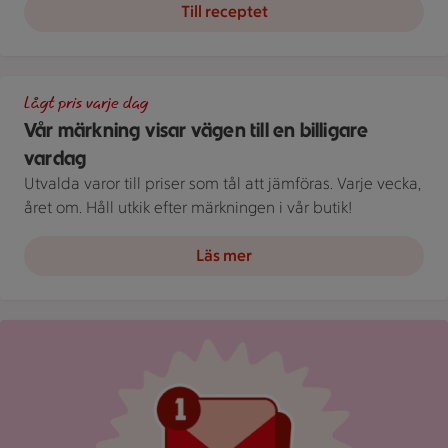
Till receptet
En skylt med text på en bakgrund.
Lågt pris varje dag
Vår märkning visar vägen till en billigare
vardag
Utvalda varor till priser som tål att jämföras. Varje vecka,
året om. Håll utkik efter märkningen i vår butik!
Läs mer
Röd mejlikon med en notifiering om nytt meddelande på ljus