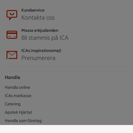
Kundservice
Kontakta oss
Massa erbjudanden
Bli stammis på ICA
ICAs inspirationsmejl
Prenumerera
Handla
Handla online
ICAs matkasse
Catering
Apotek Hjärtat
Handla som företag
Gaston