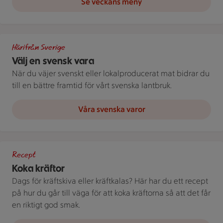
Se veckans meny
Bild med texten "Välj en svensk vara!"
Härifrån Sverige
Välj en svensk vara
När du väjer svenskt eller lokalproducerat mat bidrar du
till en bättre framtid för vårt svenska lantbruk.
Våra svenska varor
Kastrull med kokta kräftor och dillkvistar.
Recept
Koka kräftor
Dags för kräftskiva eller kräftkalas? Här har du ett recept
på hur du går till väga för att koka kräftorna så att det får
en riktigt god smak.