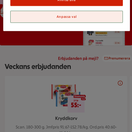
Ladda ned ICA-appen
Anpassa val
Erbjudanden på mejl?
Prenumerera
Veckans erbjudanden
Bildspel med 5 bilder.
2 för 55 kr
2 för
55:-
Kryddkorv
Scan. 180-300 g.
Jmfpris 91:67-152:78/kg. Ord.pris 40:60-