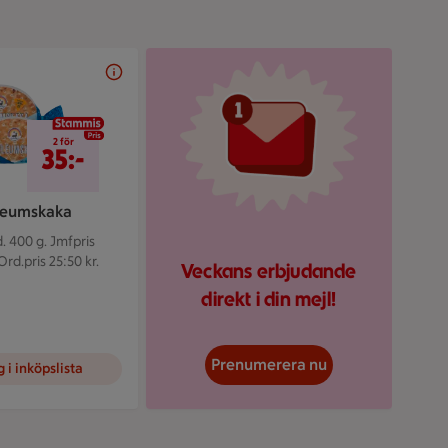
Illustrerad röd mejlikon 
2 för 35 kr
2 för
35:-
leumskaka
. 400 g.
Jmfpris
Ord.pris 25:50 kr.
Veckans erbjudande
direkt i din mejl!
Prenumerera nu
 i inköpslista