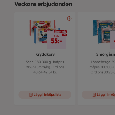
Veckans erbjudanden
Bildspel med 5 bilder.
2 för 55 kr
2 för
55:-
Kryddkorv
Smörgås
Scan. 180-300 g.
Jmfpris
Lönneberga. 90
91:67-152:78/kg. Ord.pris
Jmfpris 200:00-2
40:64-42:54 kr.
Ord.pris 30:23-3
Lägg i inköpslista
Lägg i inkö
Visar bild 1 av 5