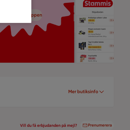
adda ned ICA-appen
Mer butiksinfo
Prenumerera
Vill du få erbjudanden på mejl?