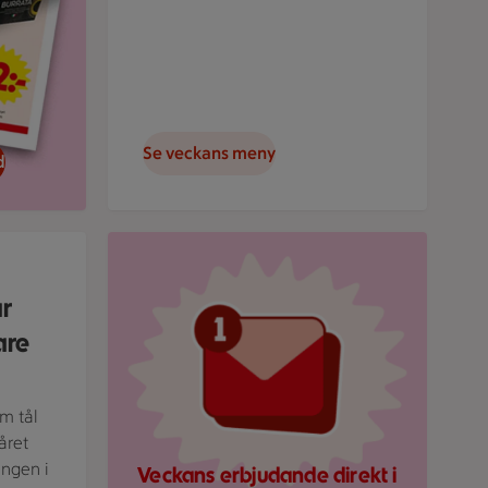
Se veckans meny
d
rund.
Röd mejlikon med en notifiering om nytt medde
ar
are
om tål
året
ingen i
Veckans erbjudande direkt i