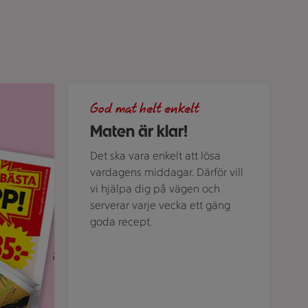
ubriken "Veckans bästa klipp".
Grön bakgrund med texten "God mat helt enkelt" 
God mat helt enkelt
Maten är klar!
Det ska vara enkelt att lösa
vardagens middagar. Därför vill
vi hjälpa dig på vägen och
serverar varje vecka ett gäng
goda recept.