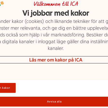
Välkommen till ICA
m erbjudande.
U
Vi jobbar med kakor
nder kakor (cookies) och liknande tekniker för att 
nster mer relevanta, och ge dig en bättre upplevels
ra
ds också som hjälp i vår marknadsföring. Besöker 
V
 digitala kanaler i inloggat läge gäller dina inställnin
kanaler.
Läs mer om kakor på ICA
M
n kakor
H
Avvisa alla