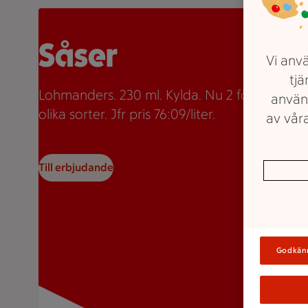
Två burkar Lohmanders sås med texten "2 för 35:-" so
Såser
Vi anvä
tjä
Lohmanders. 230 ml. Kylda. Nu 2 för 35kr. Fle
använ
olika sorter. Jfr pris 76:09/liter.
av våra
Till erbjudande
Godkän