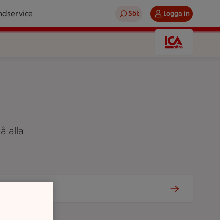
ndservice
Sök
Logga in
å alla
Tjänster