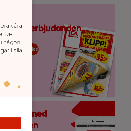
ppvikt reklamblad från ICA med erbjudanden och prislappar.
Upptäck
göra våra
veckans erbjudanden
e. De
du någon
eckans reklamblad
gar i alla
obilskärm visar appen Stam­mis med en lista över erbjudande
åll koll med
ICA-appen