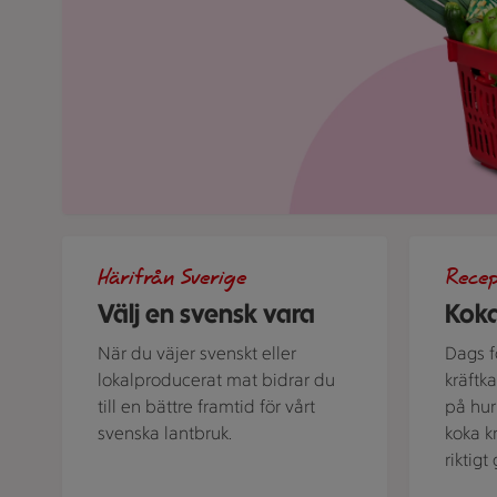
Bild med texten "Välj en svensk vara!"
Kastrull me
Härifrån Sverige
Rece
Välj en svensk vara
Koka
När du väjer svenskt eller
Dags fö
lokalproducerat mat bidrar du
kräftk
till en bättre framtid för vårt
på hur 
svenska lantbruk.
koka k
riktig