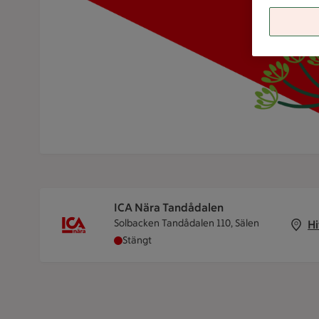
ICA Nära Tandådalen
Solbacken Tandådalen 110, Sälen
Hi
ICA Nära Tandådalen har stängt
Stängt