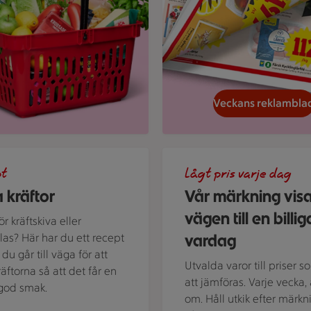
Veckans reklambla
d kokta kräftor och dillkvistar.
En skylt med text på en bakg
pt
Lågt pris varje dag
 kräftor
Vår märkning vis
vägen till en billig
r kräftskiva eller
vardag
alas? Här har du ett recept
du går till väga för att
Utvalda varor till priser s
räftorna så att det får en
att jämföras. Varje vecka, 
t god smak.
om. Håll utkik efter märkn