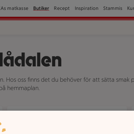
CAs matkasse
Butiker
Recept
Inspiration
Stammis
Ku
dådalen
an. Hos oss finns det du behöver för att sätta smak p
v på hemmaplan.
Om oss