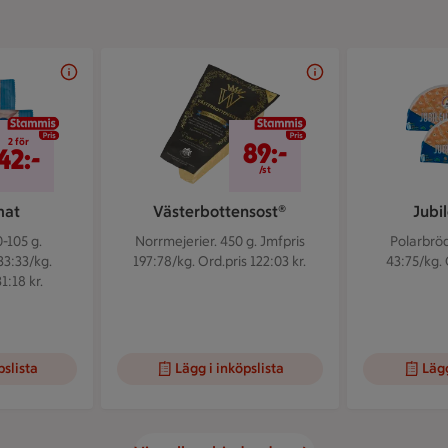
2 för 42 kr
89 kr/st
2 för
89:-
42:-
/st
mat
Västerbottensost®
Jubi
-105 g.
Norrmejerier. 450 g.
Jmfpris
Polarbröd
33:33/kg.
197:78/kg. Ord.pris 122:03 kr.
43:75/kg. 
1:18 kr.
pslista
Lägg i inköpslista
Lägg