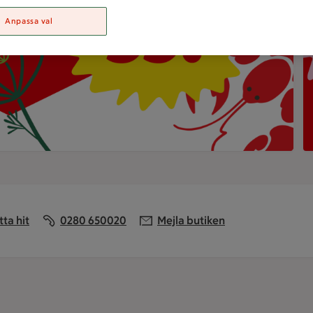
Anpassa val
L
tta hit
0280 650020
Mejla butiken