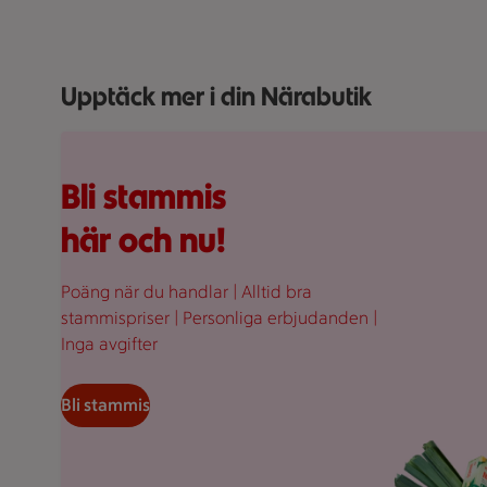
Upptäck mer i din Närabutik
Fullplockad röd varukorg med varor, på en rosa bakgr
Bli stammis
här och nu!
Poäng när du handlar | Alltid bra
stammispriser | Personliga erbjudanden |
Inga avgifter
Bli stammis