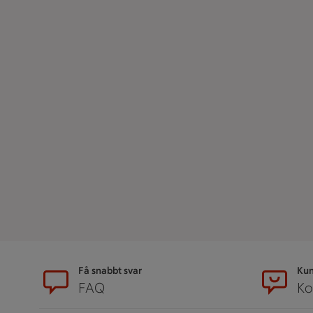
Sidfot
Få snabbt svar
Kun
FAQ
Ko