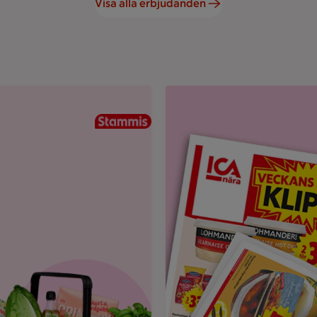
Visa alla erbjudanden
und.
Uppvikt ICA reklamblad med r