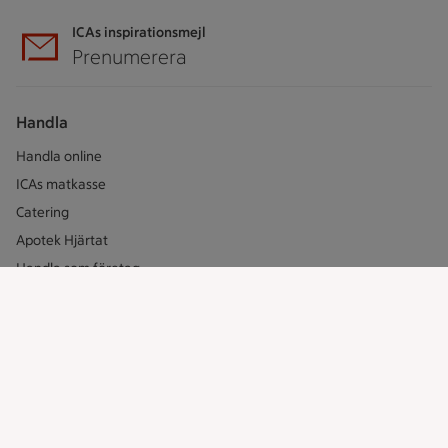
ICAs inspirationsmejl
Prenumerera
Handla
Handla online
ICAs matkasse
Catering
Apotek Hjärtat
Handla som företag
Gaston
ICAs tjänster
ICA-appen
ICA Scanna
ICA ToGo