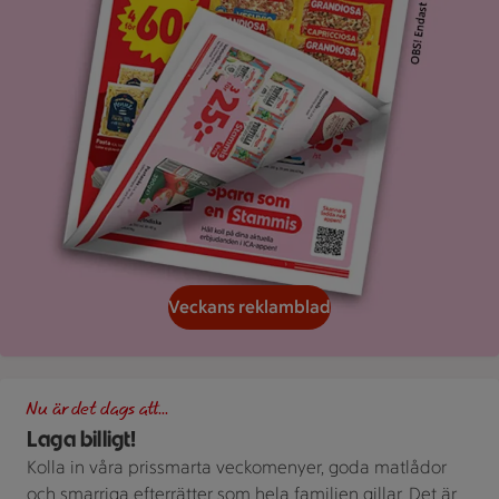
Veckans reklamblad
Ugnsstekt kyckling i form bredvid en måltidslåda med ris och g
Nu är det dags att...
Laga billigt!
Kolla in våra prissmarta veckomenyer, goda matlådor
och smarriga efterrätter som hela familjen gillar. Det är