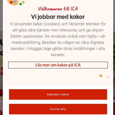
Hitta hit
0510 60375
Mejla butiken
Välkommen till ICA
Mer butiksinfo
Vi jobbar med kakor
Vi använder kakor (cookies) och liknande tekniker för
att göra våra tjänster mer relevanta, och ge dig en
Variation av ostar, charkuterier och grillat kött på en träyta
bättre upplevelse. De används också som hjälp i vår
Upptäck vårt
marknadsföring. Besöker du någon av våra digitala
kanaler i inloggat läge gäller dina inställningar i alla
cateringsortiment!
kanaler.
Läs mer om kakor på ICA
Beställ catering
Godkänn kakor
Mobilskärm visar appen Stam­mis med en lista över erbjudand
Avvisa alla
Håll koll med