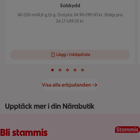
Solskydd
40-250 ml/4,8 g,15 g.
Ord.pris 34:90-199:00 kr. 30dgr.pris
26:17-149:25 kr.
Lägg i inköpslista
Visar bild 1 av 5
Bild 1 av 5
Bild 2 av 5
Bild 3 av 5
Bild 4 av 5
Bild 5 av 5
Visa alla erbjudanden
Upptäck mer i din Närabutik
Fullplockad röd varukorg med varor, på en rosa bakgrund.
Bli stammis