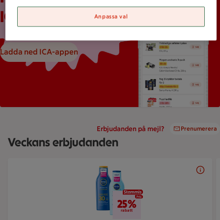
ICA-appen
Anpassa val
Ladda ned ICA-appen
Erbjudanden på mejl?
Prenumerera
Veckans erbjudanden
Bildspel med 5 bilder.
25% rabatt
25%
rabatt