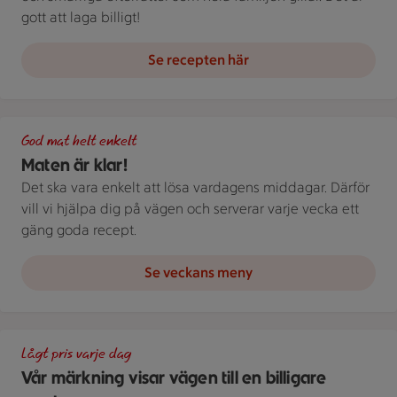
gott att laga billigt!
Se recepten här
Grön bakgrund med texten "God mat helt enkelt" och vita blad
God mat helt enkelt
Maten är klar!
Det ska vara enkelt att lösa vardagens middagar. Därför
vill vi hjälpa dig på vägen och serverar varje vecka ett
gäng goda recept.
Se veckans meny
En skylt med text på en bakgrund.
Lågt pris varje dag
Vår märkning visar vägen till en billigare