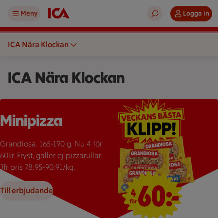
Meny
Logga in
ICA Nära Klockan
ICA Nära Klockan
Affisch som visar ett erbjudande om fyra Grandiosa-pizzor för
Minipizza
Grandiosa. 165-190 g. Nu 4 för
60kr. Fryst, gäller ej pizzarullar.
Jfr pris 78:95-90:91/kg.
Till erbjudande