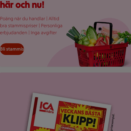
här och nu!
Poäng när du handlar | Alltid
bra stammispriser | Personliga
erbjudanden | Inga avgifter
Bli stammis
Uppvikt ICA reklamblad med rubriken "Veckans bästa klipp".