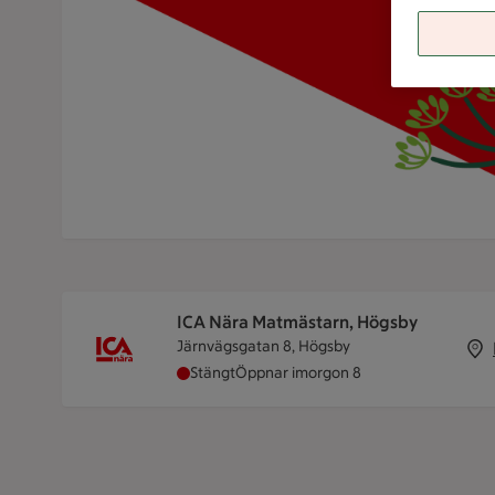
ICA Nära Matmästarn, Högsby
Järnvägsgatan 8, Högsby
ICA Nära Matmästarn, Högsby har stäng
Stängt
Öppnar imorgon 8