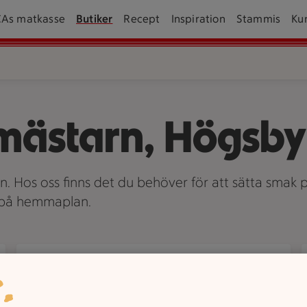
CAs matkasse
Butiker
Recept
Inspiration
Stammis
Ku
mästarn, Högsby
an. Hos oss finns det du behöver för att sätta smak p
v på hemmaplan.
Om oss