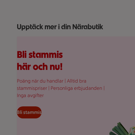
Upptäck mer i din Närabutik
Fullplockad röd varukorg med varor, på en rosa bakgr
Bli stammis
här och nu!
Poäng när du handlar | Alltid bra
stammispriser | Personliga erbjudanden |
Inga avgifter
Bli stammis