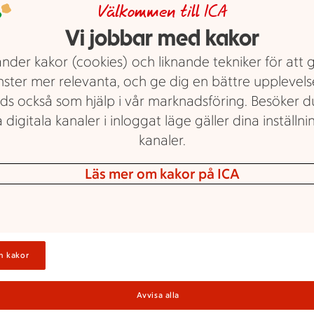
Välkommen till ICA
m erbjudande.
U
Vi jobbar med kakor
nder kakor (cookies) och liknande tekniker för att 
nster mer relevanta, och ge dig en bättre upplevels
ra
ds också som hjälp i vår marknadsföring. Besöker 
V
 digitala kanaler i inloggat läge gäller dina inställnin
kanaler.
Läs mer om kakor på ICA
M
n kakor
H
Avvisa alla