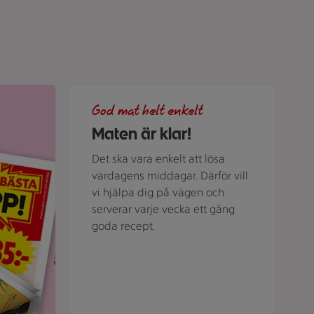
ubriken "Veckans bästa klipp".
Grön bakgrund med texten "God mat helt enkelt" 
God mat helt enkelt
Maten är klar!
Det ska vara enkelt att lösa
vardagens middagar. Därför vill
vi hjälpa dig på vägen och
serverar varje vecka ett gäng
goda recept.