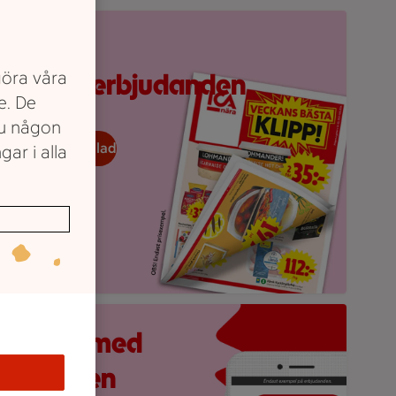
ppvikt reklamblad från ICA med erbjudanden och prislappar.
Upptäck
göra våra
veckans erbjudanden
e. De
du någon
eckans reklamblad
gar i alla
obilskärm visar appen Stam­mis med en lista över erbjudande
åll koll med
ICA-appen