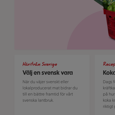
Bild med texten "Välj en svensk vara!"
Kastrull me
Härifrån Sverige
Rece
Välj en svensk vara
Koka
När du väjer svenskt eller
Dags fö
lokalproducerat mat bidrar du
kräftk
till en bättre framtid för vårt
på hur 
svenska lantbruk.
koka k
riktig