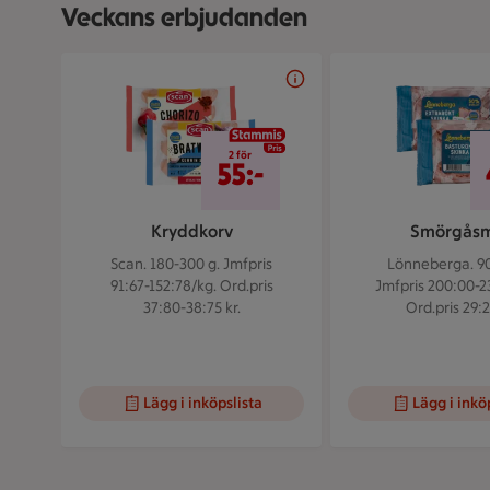
Veckans erbjudanden
Bildspel med 5 bilder.
2 för 55 kr
2 för
55:-
Kryddkorv
Smörgås
Scan. 180-300 g.
Jmfpris
Lönneberga. 90
91:67-152:78/kg. Ord.pris
Jmfpris 200:00-2
37:80-38:75 kr.
Ord.pris 29:2
Lägg i inköpslista
Lägg i inkö
Visar bild 1 av 5