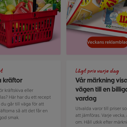
Veckans reklambla
d kokta kräftor och dillkvistar.
En skylt med text på en bakg
pt
Lågt pris varje dag
 kräftor
Vår märkning vis
vägen till en billig
r kräftskiva eller
vardag
alas? Här har du ett recept
du går till väga för att
Utvalda varor till priser s
räftorna så att det får en
att jämföras. Varje vecka, 
t god smak.
om. Håll utkik efter märkn