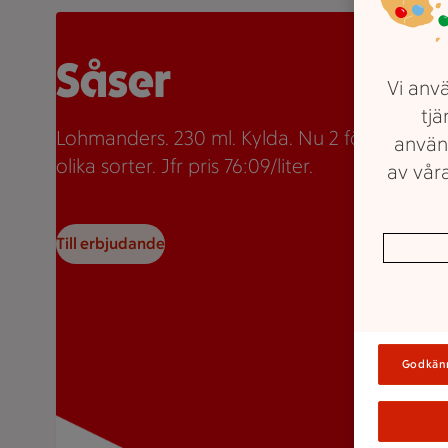
Två burkar Lohmanders sås med texten "2 för 35:-" so
Såser
Vi anvä
tjä
Lohmanders. 230 ml. Kylda. Nu 2 för 35kr. Fle
använ
olika sorter. Jfr pris 76:09/liter.
av våra
Till erbjudande
Godkän