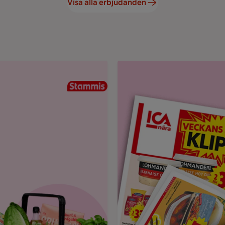
Visa alla erbjudanden
und.
Uppvikt ICA reklamblad med r