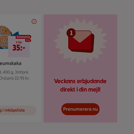
Illustrerad röd mejlikon 
2 för 35 kr
2 för
35:-
leumskaka
. 400 g.
Jmfpris
Ord.pris 22:95 kr.
Veckans erbjudande
direkt i din mejl!
Prenumerera nu
 i inköpslista