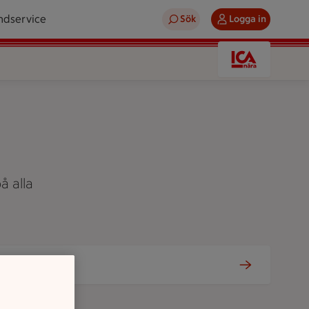
ndservice
Sök
Logga in
å alla
Tjänster