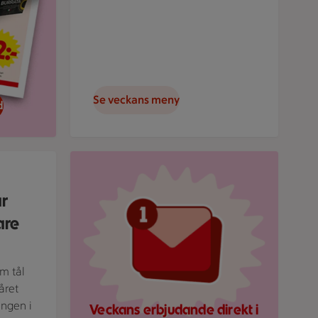
Se veckans meny
d
rund.
Röd mejlikon med en notifiering om nytt medde
ar
are
om tål
året
ingen i
Veckans erbjudande direkt i