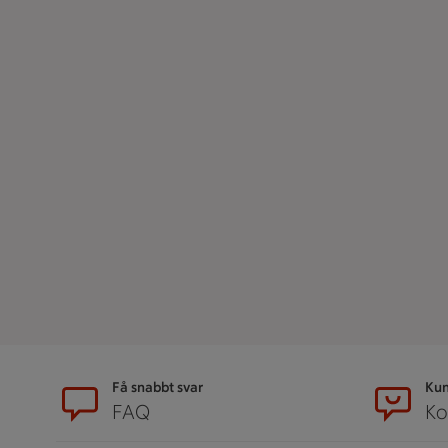
Sidfot
Få snabbt svar
Kun
FAQ
Ko