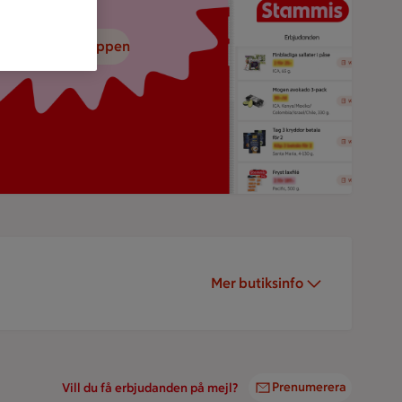
adda ned ICA-appen
Mer butiksinfo
Prenumerera
Vill du få erbjudanden på mejl?