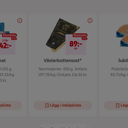
2 för 42 kr
89 kr/st
2 för
89:-
42:-
/st
mat
Västerbottensost®
Jubi
-105 g.
Norrmejerier. 450 g.
Jmfpris
Polarbröd
33:33/kg.
197:78/kg. Ord.pris 116:35 kr.
43:75/kg. 
5 kr.
pslista
Lägg i inköpslista
Lägg