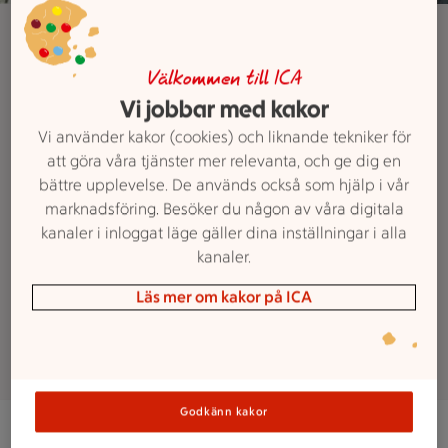
ICA Handelsboden, Tärnsjö
Jobba hos ICA
Välkommen till ICA
Vi jobbar med kakor
Handelsboden,
Vi använder kakor (cookies) och liknande tekniker för
Tärnsjö
att göra våra tjänster mer relevanta, och ge dig en
bättre upplevelse. De används också som hjälp i vår
marknadsföring. Besöker du någon av våra digitala
Vill du bli en del av Nära-familjen?
kanaler i inloggat läge gäller dina inställningar i alla
Vi letar alltid efter nya engagerade
kanaler.
kollegor till vår butik. Här kan du se
Läs mer om kakor på ICA
vilka tjänster som finns ute just nu.
Godkänn kakor