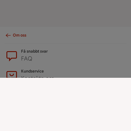
Om oss
Sidfot
Få snabbt svar
FAQ
Kundservice
Kontakta oss
Massa erbjudanden
Bli stammis på ICA
ICAs inspirationsmejl
Prenumerera