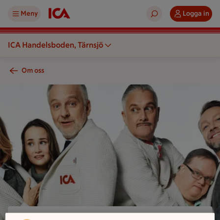
Meny
Logga in
ICA Handelsboden, Tärnsjö
Om oss
En grupp personer står tillsammans och bär vita tröjor med I