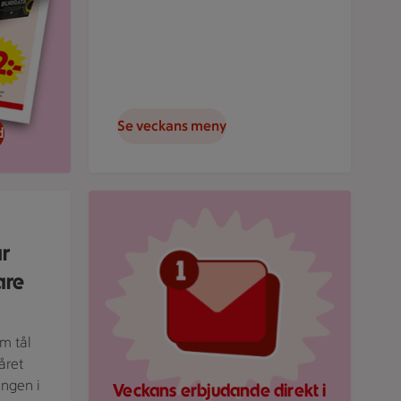
Se veckans meny
d
rund.
Röd mejlikon med en notifiering om nytt medde
ar
are
om tål
året
ingen i
Veckans erbjudande direkt i