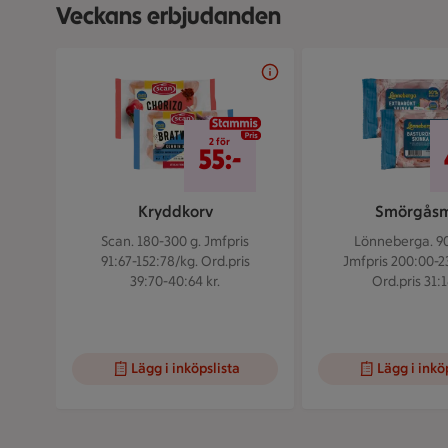
Veckans erbjudanden
Bildspel med 5 bilder.
2 för 55 kr
2 för
55:-
Kryddkorv
Smörgås
Scan. 180-300 g.
Jmfpris
Lönneberga. 90
91:67-152:78/kg. Ord.pris
Jmfpris 200:00-2
39:70-40:64 kr.
Ord.pris 31:1
Lägg i inköpslista
Lägg i inkö
Visar bild 1 av 5