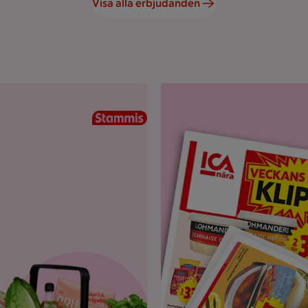
Visa alla erbjudanden
und.
Uppvikt ICA reklamblad med r