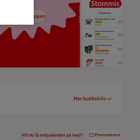
adda ned ICA-appen
Mer butiksinfo
Prenumerera
Vill du få erbjudanden på mejl?