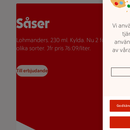
Två burkar Lohmanders sås med texten "2 för 35:-" so
Såser
Vi anvä
tjä
Lohmanders. 230 ml. Kylda. Nu 2 för 35kr. Fle
använ
olika sorter. Jfr pris 76:09/liter.
av våra
Till erbjudande
Godkän