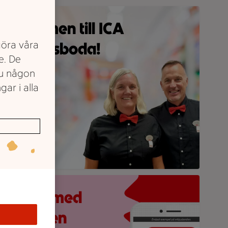
vå personer med likadana skjortor och flugor står i en butiksgå
Välkommen till ICA
göra våra
Nära Pålsboda!
e. De
du någon
äs om oss
gar i alla
obilskärm visar appen Stam­mis med en lista över erbjudande
åll koll med
ICA-appen