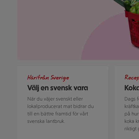
Bild med texten "Välj en svensk vara!"
Kastrull me
Härifrån Sverige
Rece
Välj en svensk vara
Koka
När du väjer svenskt eller
Dags fö
lokalproducerat mat bidrar du
kräftk
till en bättre framtid för vårt
på hur 
svenska lantbruk.
koka k
riktig