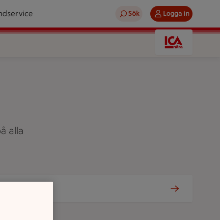
ndservice
Sök
Logga in
å alla
Tjänster