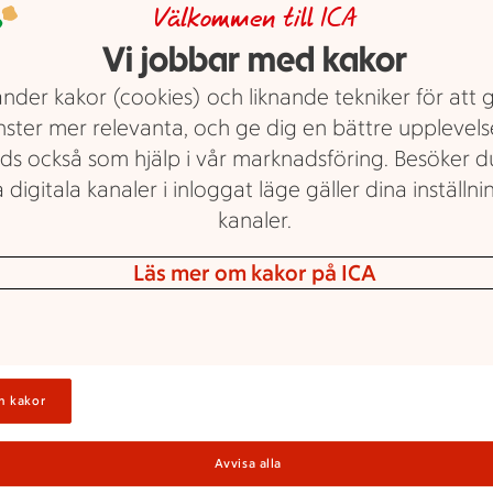
Välkommen till ICA
m erbjudande.
T
Vi jobbar med kakor
nder kakor (cookies) och liknande tekniker för att 
nster mer relevanta, och ge dig en bättre upplevels
ra
ds också som hjälp i vår marknadsföring. Besöker 
L
 digitala kanaler i inloggat läge gäller dina inställnin
kanaler.
Läs mer om kakor på ICA
M
n kakor
H
Avvisa alla