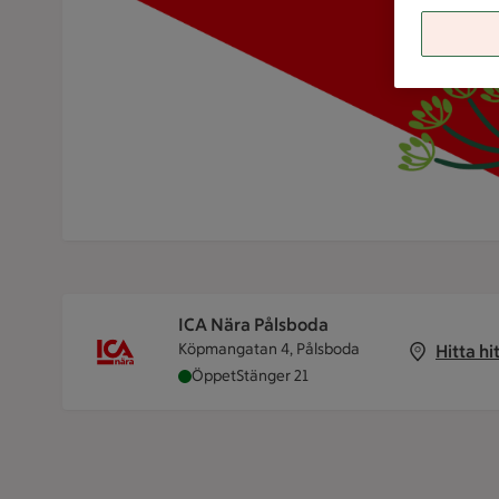
ICA Nära Pålsboda
Köpmangatan 4, Pålsboda
Hitta hi
ICA Nära Pålsboda är öppen nu, stänger
Öppet
Stänger 21