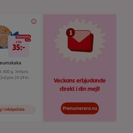
Illustrerad röd mejlikon 
2 för 35 kr
2 för
35:-
leumskaka
. 400 g.
Jmfpris
Ord.pris 24:29 kr.
Veckans erbjudande
direkt i din mejl!
Prenumerera nu
 i inköpslista