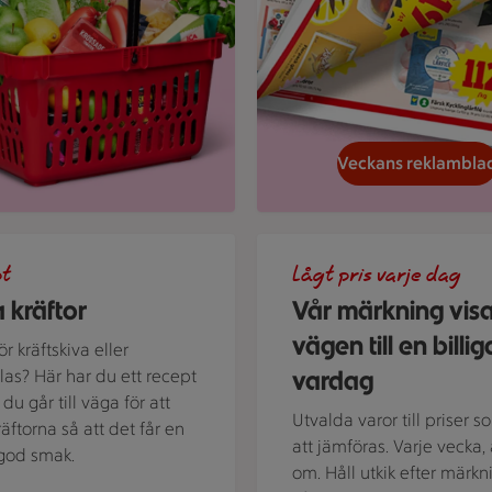
Veckans reklambla
d kokta kräftor och dillkvistar.
En skylt med text på en bakg
pt
Lågt pris varje dag
 kräftor
Vår märkning vis
vägen till en billig
r kräftskiva eller
vardag
alas? Här har du ett recept
du går till väga för att
Utvalda varor till priser s
räftorna så att det får en
att jämföras. Varje vecka, 
t god smak.
om. Håll utkik efter märkn