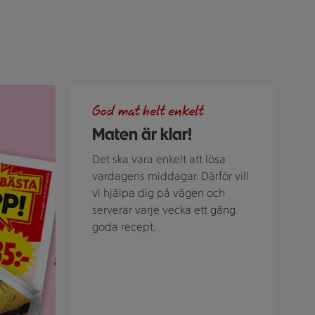
ubriken "Veckans bästa klipp".
Grön bakgrund med texten "God mat helt enkelt" 
God mat helt enkelt
Maten är klar!
Det ska vara enkelt att lösa
vardagens middagar. Därför vill
vi hjälpa dig på vägen och
serverar varje vecka ett gäng
goda recept.