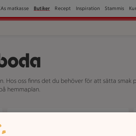
CAs matkasse
Butiker
Recept
Inspiration
Stammis
Ku
sboda
an. Hos oss finns det du behöver för att sätta smak p
v på hemmaplan.
Om oss