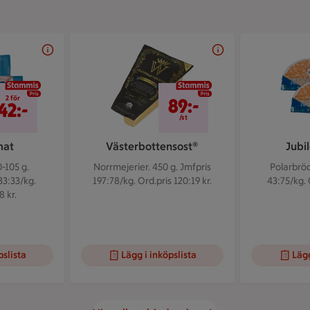
2 för 42 kr
89 kr/st
2 för
89:-
42:-
/st
mat
Västerbottensost®
Jubi
-105 g.
Norrmejerier. 450 g.
Jmfpris
Polarbröd
33:33/kg.
197:78/kg. Ord.pris 120:19 kr.
43:75/kg. 
8 kr.
pslista
Lägg i inköpslista
Lägg