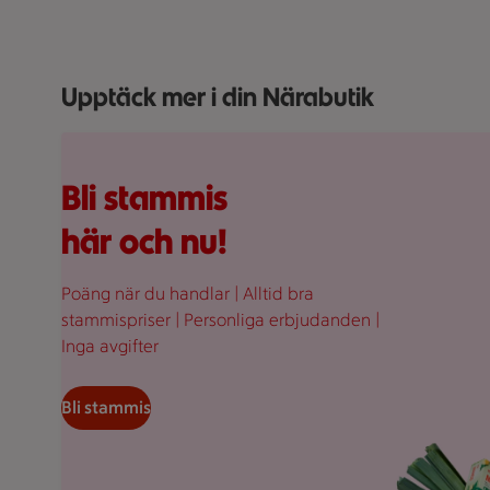
Upptäck mer i din Närabutik
Fullplockad röd varukorg med varor, på en rosa bakgr
Bli stammis
här och nu!
Poäng när du handlar | Alltid bra
stammispriser | Personliga erbjudanden |
Inga avgifter
Bli stammis