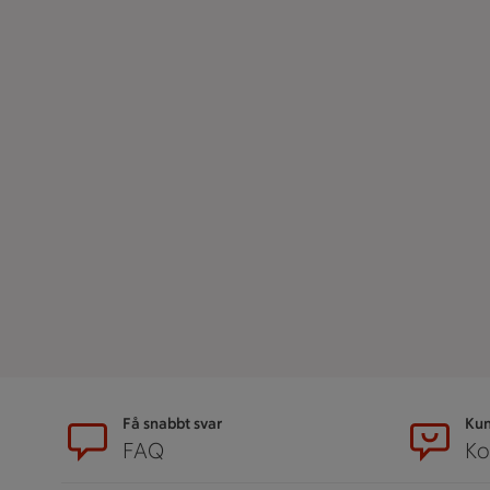
Sidfot
Få snabbt svar
Kun
FAQ
Ko