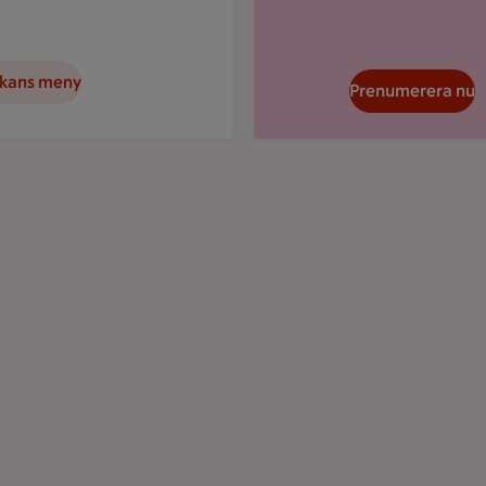
ckans meny
Prenumerera nu