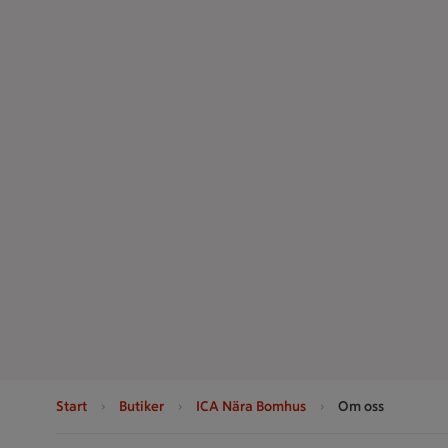
Start
Butiker
ICA Nära Bomhus
Om oss
Sidfot