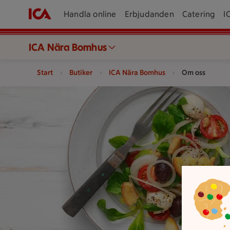
Handla online
Erbjudanden
Catering
I
ICA Nära Bomhus
Start
Butiker
ICA Nära Bomhus
Om oss
En sallad med grönsaker serveras på en tallrik och ett papper