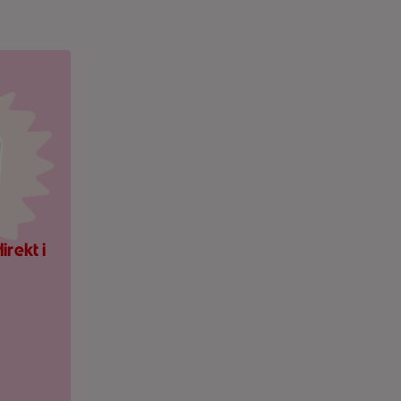
ner.
ing om nytt meddelande på ljusrosa bakgrund.
rekt i