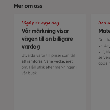
Mer om oss
En skylt med text på en bakgrund.
Grön bakgr
Lågt pris varje dag
God m
Vår märkning visar
Mate
vägen till en billigare
Det sk
vardag
vardag
vi hjä
Utvalda varor till priser som tål
server
att jämföras. Varje vecka, året
goda r
om. Håll utkik efter märkningen i
vår butik!