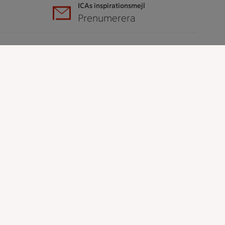
ICAs inspirationsmejl
A
Prenumerera
Hållbarhet
ICA Stiftelsen
En god morgondag
Kundservice
Reklamera
Återkallelser
Spärra eller beställ nytt ICA-kort
Behandling av personuppgifter
Hantera cookies