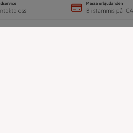
dservice
Massa erbjudanden
ntakta oss
Bli stammis på IC
er
ICA
ICAs egna varor
ICA Gruppen
ICA Nära
h tjänster
ICA Supermarket
ICA Kvantum
å ICA
ICA Maxi
Utvalda leverantörer
dent
Annonsera
djur
Jobba på ICA
udanden
t