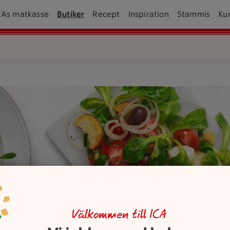
CAs matkasse
Butiker
Recept
Inspiration
Stammis
Ku
 med bestick och saltkar bredvid.
Välkommen till ICA