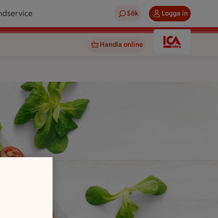
ndservice
Sök
Logga in
Handla online