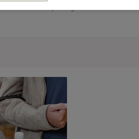
mycket godare.
med frukt, bröd, vatten och grön basilika.