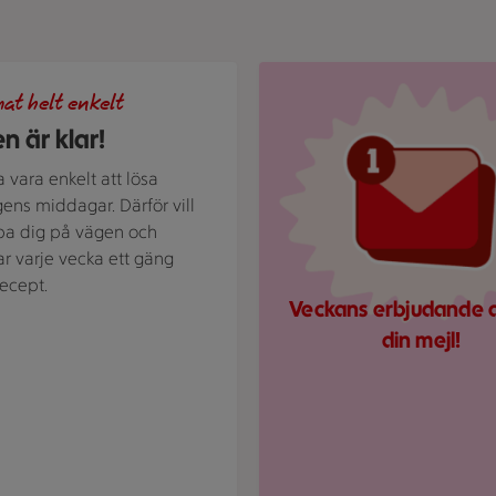
und med texten "God mat helt enkelt" och vita bladillustratio
Röd mejlikon med en notifier
at helt enkelt
n är klar!
a vara enkelt att lösa
ens middagar. Därför vill
lpa dig på vägen och
ar varje vecka ett gäng
ecept.
Veckans erbjudande di
din mejl!