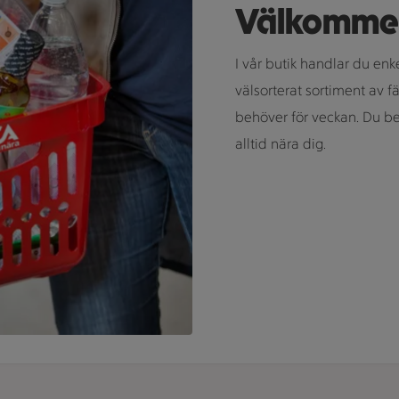
Välkommen i
I vår butik handlar du enke
välsorterat sortiment av fä
behöver för veckan. Du behö
alltid nära dig.