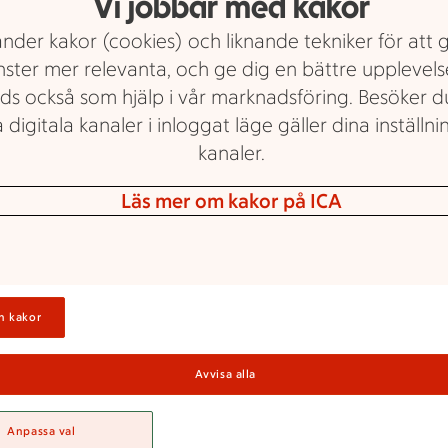
Vi jobbar med kakor
nder kakor (cookies) och liknande tekniker för att 
nster mer relevanta, och ge dig en bättre upplevels
ds också som hjälp i vår marknadsföring. Besöker 
 digitala kanaler i inloggat läge gäller dina inställnin
kanaler.
Läs mer om kakor på ICA
ICA Nära
 ICA Nära Bom
n kakor
ära Bomhus älskar god mat och hjälper gärn
t visa vägen till dina favoritvaror. Behöver
Avvisa alla
tips eller saknar du något i våra hyllor? P
Anpassa val
Vi finns här för att göra din vecka lite enkla