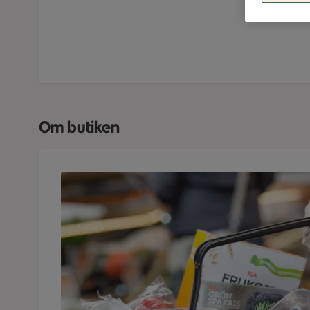
Om butiken
Närbild på en kund med en välfylld ICA Nära-korg 