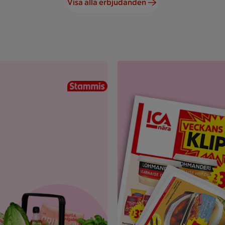
Visa alla erbjudanden
und.
Uppvikt ICA reklamblad med r