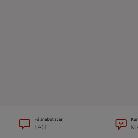
Sidfot
Få snabbt svar
Kun
FAQ
Ko