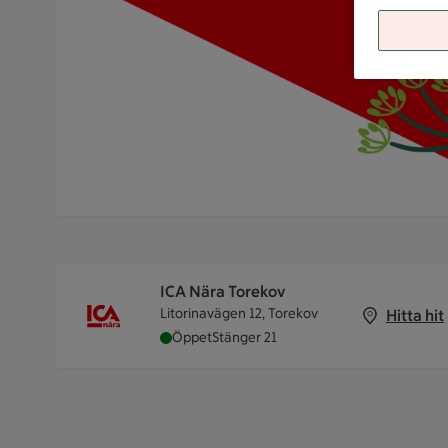
ICA Nära Torekov
Litorinavägen 12, Torekov
Hitta hit
ICA Nära Torekov är öppen nu, stänger k
Öppet
Stänger 21