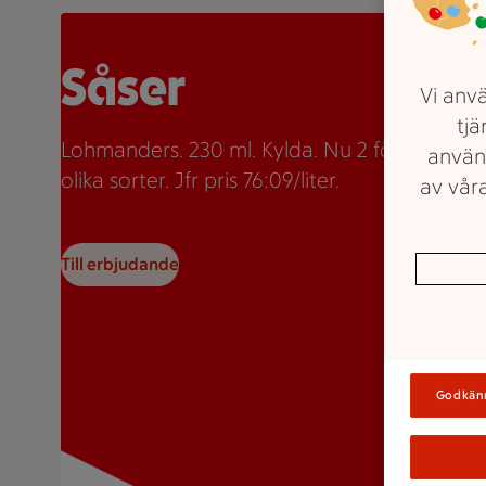
Två burkar Lohmanders sås med texten "2 för 35:-" so
Såser
Vi anvä
tjä
Lohmanders. 230 ml. Kylda. Nu 2 för 35kr. Fle
använ
olika sorter. Jfr pris 76:09/liter.
av våra
Till erbjudande
Godkän