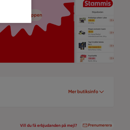
adda ned ICA-appen
Mer butiksinfo
Prenumerera
Vill du få erbjudanden på mejl?