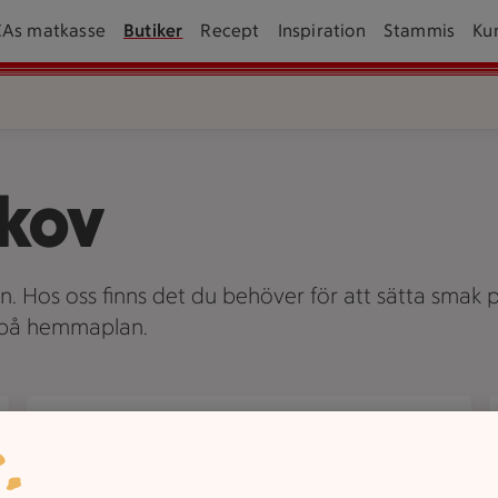
CAs matkasse
Butiker
Recept
Inspiration
Stammis
Ku
ekov
an. Hos oss finns det du behöver för att sätta smak p
v på hemmaplan.
Om oss