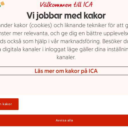
Välkommen till ICA
m erbjudande.
U
Vi jobbar med kakor
nder kakor (cookies) och liknande tekniker för att 
nster mer relevanta, och ge dig en bättre upplevels
ra
ds också som hjälp i vår marknadsföring. Besöker 
V
 digitala kanaler i inloggat läge gäller dina inställnin
kanaler.
Läs mer om kakor på ICA
M
n kakor
H
Avvisa alla