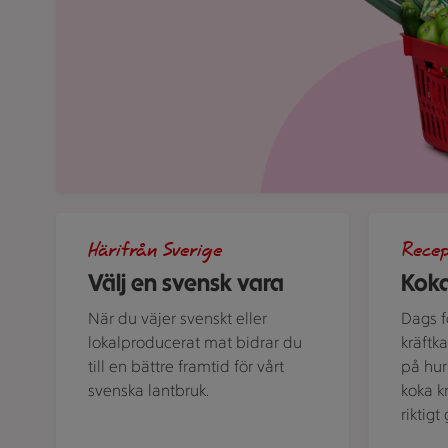
Bild med texten "Välj en svensk vara!"
Kastrull me
Härifrån Sverige
Rece
Välj en svensk vara
Koka
När du väjer svenskt eller
Dags fö
lokalproducerat mat bidrar du
kräftk
till en bättre framtid för vårt
på hur 
svenska lantbruk.
koka k
riktig