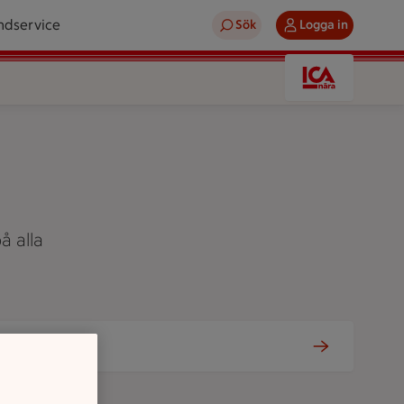
ndservice
Sök
Logga in
å alla
Tjänster