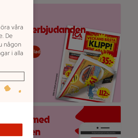
ppvikt reklamblad från ICA med erbjudanden och prislappar.
Upptäck
göra våra
veckans erbjudanden
e. De
du någon
eckans reklamblad
gar i alla
obilskärm visar appen Stam­mis med en lista över erbjudande
åll koll med
ICA-appen