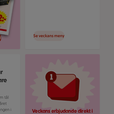
Se veckans meny
d
rund.
Röd mejlikon med en notifiering om nytt medde
ar
are
om tål
året
ingen i
Veckans erbjudande direkt i