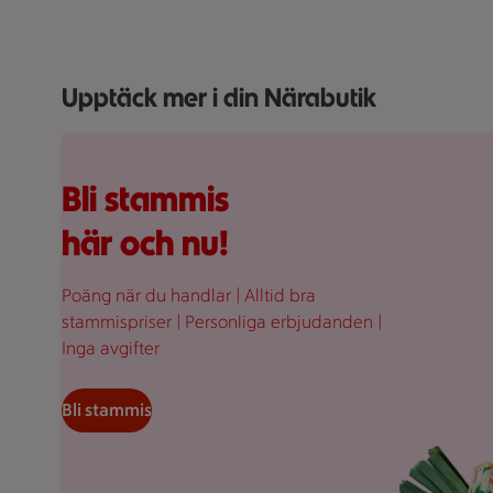
Upptäck mer i din Närabutik
Fullplockad röd varukorg med varor, på en rosa bakgr
Bli stammis
här och nu!
Poäng när du handlar | Alltid bra
stammispriser | Personliga erbjudanden |
Inga avgifter
Bli stammis