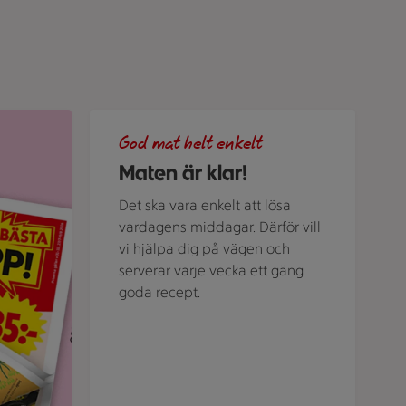
ubriken "Veckans bästa klipp".
Grön bakgrund med texten "God mat helt enkelt" 
God mat helt enkelt
Maten är klar!
Det ska vara enkelt att lösa
vardagens middagar. Därför vill
vi hjälpa dig på vägen och
serverar varje vecka ett gäng
goda recept.