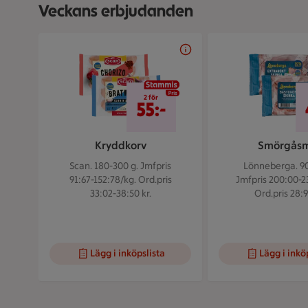
Veckans erbjudanden
Bildspel med 5 bilder.
2 för 55 kr
2 för
55:-
Kryddkorv
Smörgås
Scan. 180-300 g.
Jmfpris
Lönneberga. 90
91:67-152:78/kg. Ord.pris
Jmfpris 200:00-2
33:02-38:50 kr.
Ord.pris 28:9
Lägg i inköpslista
Lägg i inkö
Visar bild 1 av 5