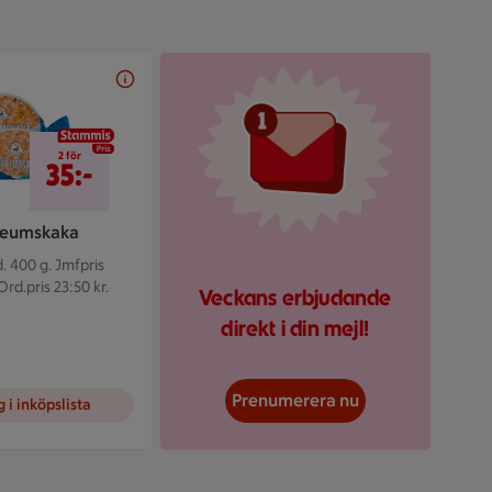
Illustrerad röd mejlikon 
2 för 35 kr
2 för
35:-
leumskaka
. 400 g.
Jmfpris
Ord.pris 23:50 kr.
Veckans erbjudande
direkt i din mejl!
Prenumerera nu
 i inköpslista