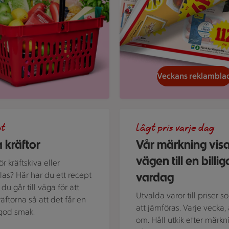
Veckans reklambla
d kokta kräftor och dillkvistar.
En skylt med text på en bakg
pt
Lågt pris varje dag
 kräftor
Vår märkning vis
vägen till en billig
r kräftskiva eller
vardag
alas? Här har du ett recept
du går till väga för att
Utvalda varor till priser s
räftorna så att det får en
att jämföras. Varje vecka, 
t god smak.
om. Håll utkik efter märkn