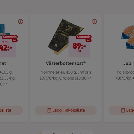
2 för 42 kr
89 kr/st
2 för
89:-
42:-
/st
mat
Västerbottensost®
Jubi
-105 g.
Norrmejerier. 450 g.
Jmfpris
Polarbröd
33:33/kg.
197:78/kg. Ord.pris 118:30 kr.
43:75/kg. 
0 kr.
pslista
Lägg i inköpslista
Lägg