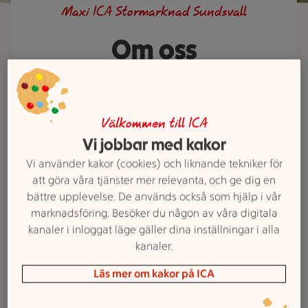
Maxi ICA Stormarknad Sundsvall
Om oss
Maxi ICA Stormarknad Sundsvall
med ett brett sortiment av varor
Välkommen till ICA
för alla tillfällen till låga priser.
Vi jobbar med kakor
Vi använder kakor (cookies) och liknande tekniker för
att göra våra tjänster mer relevanta, och ge dig en
bättre upplevelse. De används också som hjälp i vår
Avdelningar
marknadsföring. Besöker du någon av våra digitala
kanaler i inloggat läge gäller dina inställningar i alla
kanaler.
Kontakta oss
Läs mer om kakor på ICA
Lediga jobb