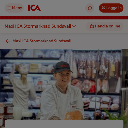
Meny
Logga in
Maxi ICA Stormarknad Sundsvall
Handla online
Maxi ICA Stormarknad Sundsvall
En person i kockkläder håller ett bröd i en butik med matvaro