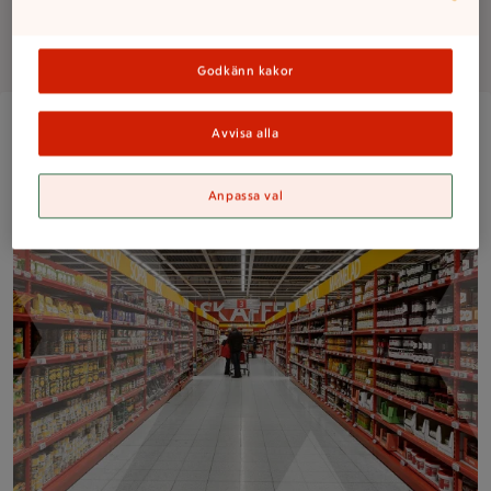
Om butiken
Godkänn kakor
En person handlar i en matvarubutik med långa hyllrader fyl
Avvisa alla
Anpassa val