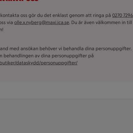
u kontakta oss gör du det enklast genom att ringa på
0270 729
oss via
olle.x.nyberg@maxi.ica.se
. Du är även välkommen in till 
n!
and med ansökan behöver vi behandla dina personuppgifter. 
 behandlingen av dina personuppgifter på
/butiker/dataskydd/personuppgifter/