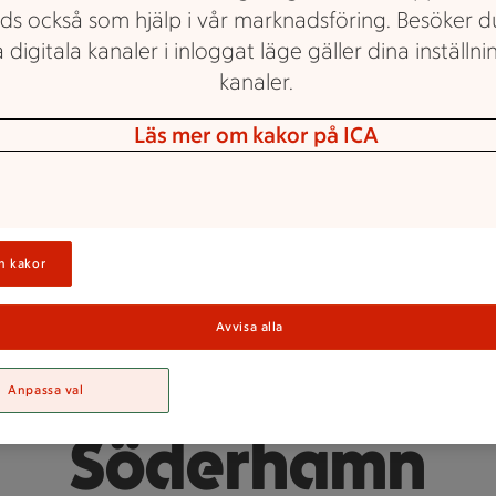
ds också som hjälp i vår marknadsföring. Besöker 
 digitala kanaler i inloggat läge gäller dina inställnin
kanaler.
Läs mer om kakor på ICA
Maxi ICA Stormarknad Söderhamn
n kakor
obba hos Maxi I
Avvisa alla
Stormarknad
Anpassa val
Söderhamn