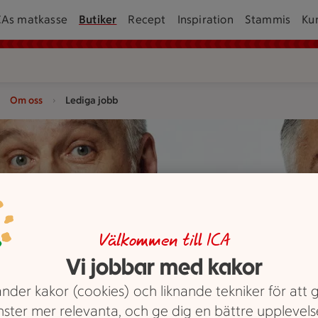
CAs matkasse
Butiker
Recept
Inspiration
Stammis
Ku
Om oss
Lediga jobb
ogotypen.
Välkommen till ICA
Vi jobbar med kakor
nder kakor (cookies) och liknande tekniker för att 
nster mer relevanta, och ge dig en bättre upplevels