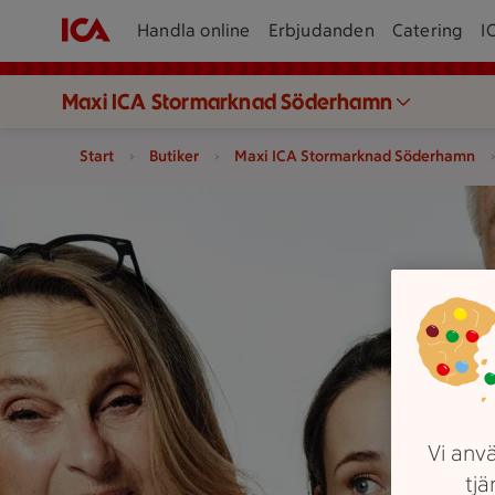
Handla online
Erbjudanden
Catering
I
Maxi ICA Stormarknad Söderhamn
Start
Butiker
Maxi ICA Stormarknad Söderhamn
En grupp personer står tillsammans och bär tröjor med ICA-l
Vi anvä
tjä