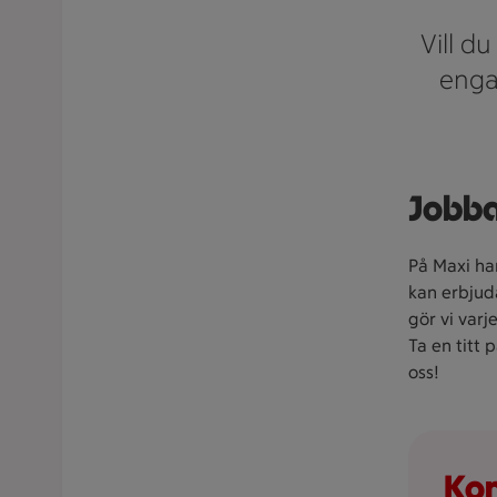
Vill du
engag
Jobba
På Maxi har 
kan erbjuda
gör vi varj
Ta en titt 
oss!
Kon