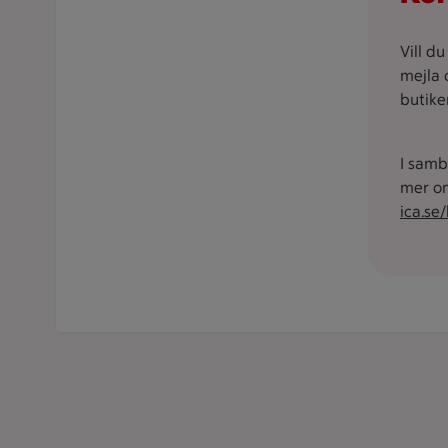
Vill d
mejla 
butike
I samb
mer om
ica.se