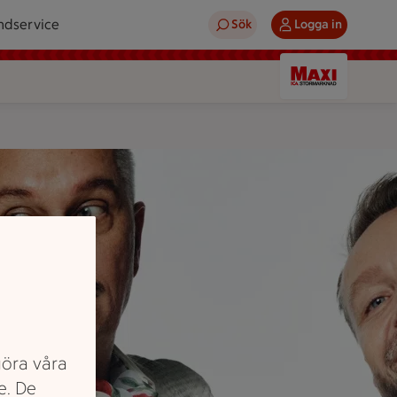
ndservice
Sök
Logga in
göra våra
e. De