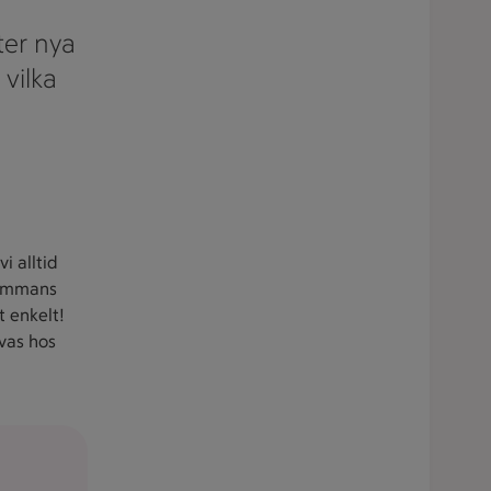
fter nya
 vilka
vi alltid
lsammans
t enkelt!
ivas hos