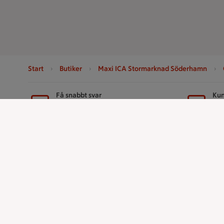
Start
Butiker
Maxi ICA Stormarknad Söderhamn
Sidfot
Få snabbt svar
Kun
FAQ
Ko
Handla
ICAs tjänst
Handla online
ICA-appen
ICAs matkasse
ICA Scanna
Catering
ICA ToGo
Apotek Hjärtat
Fler appar oc
Handla som företag