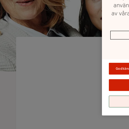
använ
av våra
Godkän
J