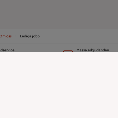
Om oss
Lediga jobb
dservice
Massa erbjudanden
ntakta oss
Bli stammis på IC
er
ICA
ICAs egna varor
ICA Gruppen
ICA Nära
h tjänster
ICA Supermarket
ICA Kvantum