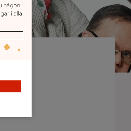
du någon
gar i alla
CA