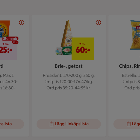
3 för 25 kr
2 för 60 kr
3 för
2 för
25:-
60:-
ti
Brie-, getost
Chips, Ri
g.
Max 1
President. 170-200 g, 250 g.
Estrella. 
ris 46:30-
Jmfpris 120:00-176:47/kg.
Jmfpris 8
is 16:80-
Ord.pris 35:20-44:55 kr.
Ord.pris
pslista
Lägg i inköpslista
Lägg