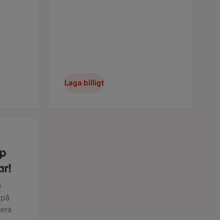
Laga billigt
 bakgrund.
pp
ar!
e
 på
nera