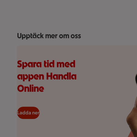
Visar bild 1 av 5
Upptäck mer om oss
Hand håller smartphone med ICA Handla online-app oc
Spara tid med
appen Handla
Online
Ladda ner