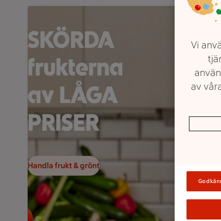
En person håller ett grönsaksspett framför en stor hög
SKÖRDA
Vi anvä
tjä
frukterna
använ
av våra
av LÅGA
PRISER
Handla frukt & grönt
Godkän