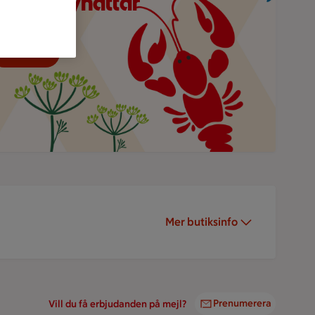
och partyhattar
andla online
Mer butiksinfo
Prenumerera
Vill du få erbjudanden på mejl?