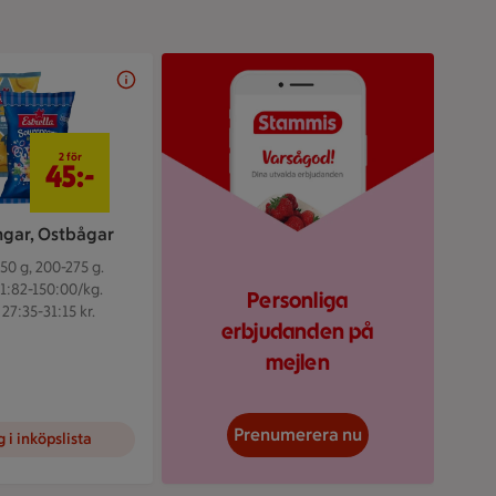
Bild på en mobiltelefon 
2 för 45 kr
2 för
45:-
ngar, Ostbågar
150 g, 200-275 g.
1:82-150:00/kg.
Personliga
 27:35-31:15 kr.
erbjudanden på
mejlen
Prenumerera nu
 i inköpslista