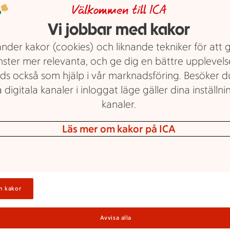
Välkommen till ICA
 med grönsaker i ett kök.
L
Vi jobbar med kakor
V
nder kakor (cookies) och liknande tekniker för att 
nster mer relevanta, och ge dig en bättre upplevels
V
ds också som hjälp i vår marknadsföring. Besöker 
tu
 digitala kanaler i inloggat läge gäller dina inställnin
impo
kanaler.
p
so
Läs mer om kakor på ICA
I
n kakor
Nj
K
Avvisa alla