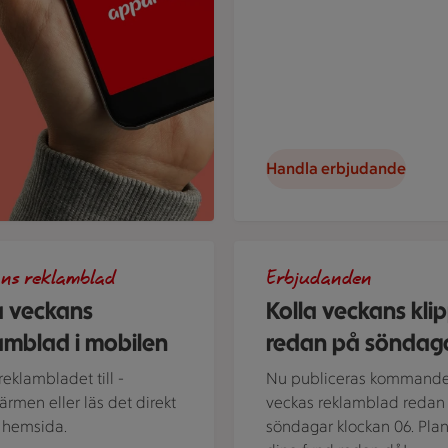
Handla erbjudande
lefon med stammislogga
Uppslaget reklamblad på röd
ns reklamblad
Erbjudanden
a veckans
Kolla veckans kli
amblad i mobilen
redan på söndag
reklambladet till ­
Nu publiceras kommand
men eller läs det direkt
veckas reklamblad redan
 hemsida.
söndagar klockan 06. Pla