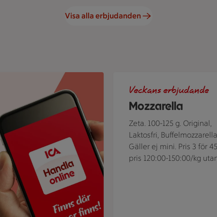
Visa alla erbjudanden
h texten "Finns där appar finns".
Tre olika förpackningar av Moz
Veckans erbjudande
Mozzarella
Zeta. 100-125 g. Original,
Laktosfri, Buffelmozzarella
Gäller ej mini. Pris 3 för 45 kr. Jfr
pris 120:00-150:00/kg uta