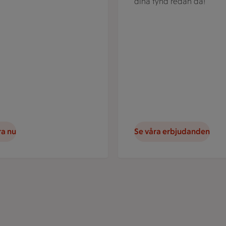
dina fynd redan då!
ra nu
Se våra erbjudanden