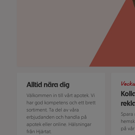
Apotek Hjärtat ICA
Bild på te
Alltid nära dig
Vecka
Koll
Välkommen in till vårt apotek. Vi
rekl
har god kompetens och ett brett
sortiment. Ta del av våra
Spara 
erbjudanden och handla på
hemskär
apotek eller online. Hälsningar
på vår
från Hjärtat.