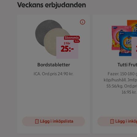
Veckans erbjudanden
Bildspel med 5 bilder.
2 för 25 kr
2 för
25:-
Bordstabletter
Tutti Frut
ICA.
Ord.pris 24:90 kr.
Fazer. 150-180 
köp/hushåll. Jmfp
55:56/kg. Ord.pr
16:95 kr.
Lägg i inköpslista
Lägg i inkö