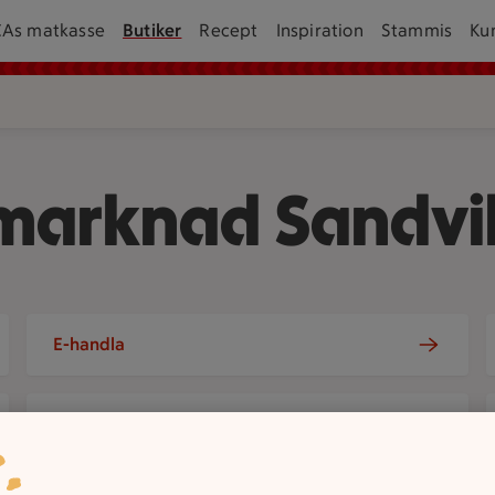
CAs matkasse
Butiker
Recept
Inspiration
Stammis
Ku
rmarknad Sandvi
E-handla
Om oss