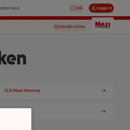
ndservice
Sök
Logga in
Handla online
ken
ICA Maxi Hemma
Tjänster