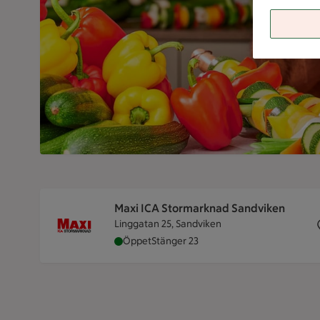
Maxi ICA Stormarknad Sandviken
Linggatan 25, Sandviken
Maxi ICA Stormarknad Sandviken är öppe
Öppet
Stänger 23