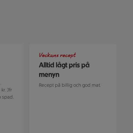
zarella från Zeta bredvid en prissplash som visar 3 för 45 kr.
Tallrik med spaghetti med kräftstjärtar och spen
Veckans recept
Alltid lågt pris på
menyn
.
Recept på billig och god mat.
n spad.