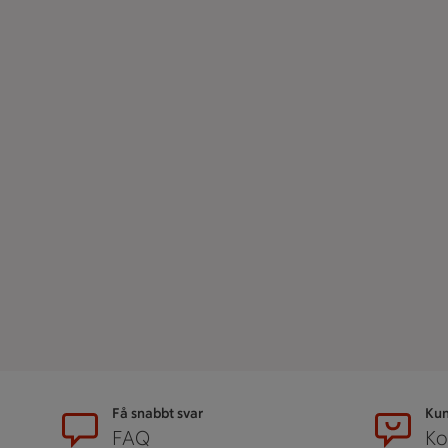
Sidfot
Få snabbt svar
Kun
FAQ
Ko