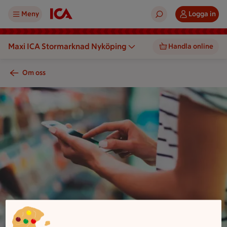
Meny
Logga in
Maxi ICA Stormarknad Nyköping
Handla online
Om oss
En person använder en mobiltelefon framför en vägg med ant