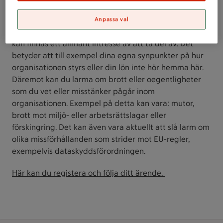
Vad kan jag slå larm om?
Anpassa val
Du har rätt att slå larm om missförhållanden som det
kan finnas ett allmänt intresse av att ta del av. Det
betyder att till exempel dina egna synpunkter på hur
organisationen styrs eller din lön inte hör hemma här.
Däremot kan du larma om brott eller oegentligheter
som du vet eller misstänker pågår inom
organisationen. Exempel på detta kan vara: mutor,
brott mot miljö- eller arbetsrättslagar eller
förskingring. Det kan även vara aktuellt att slå larm om
olika missförhållanden som strider mot EU-regler,
exempelvis dataskyddsförordningen.
Här kan du registera och följa ditt ärende.