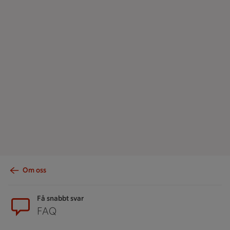
Om oss
Sidfot
Få snabbt svar
FAQ