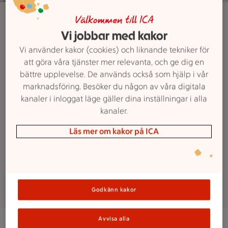
Visselblås incident
Välkommen till ICA
Du har rätt att
Vi jobbar med kakor
Vi använder kakor (cookies) och liknande tekniker för
larma
att göra våra tjänster mer relevanta, och ge dig en
bättre upplevelse. De används också som hjälp i vår
marknadsföring. Besöker du någon av våra digitala
Lagen ger dig rätt att larma om
kanaler i inloggat läge gäller dina inställningar i alla
missförhållanden utan att riskera
kanaler.
att råka illa ut. Du kan larma här på
webben helt anonymt. Gå in på vår
Läs mer om kakor på ICA
sida för visselblåsning för att larma
eller följa ditt ärende.
Godkänn kakor
Avvisa alla