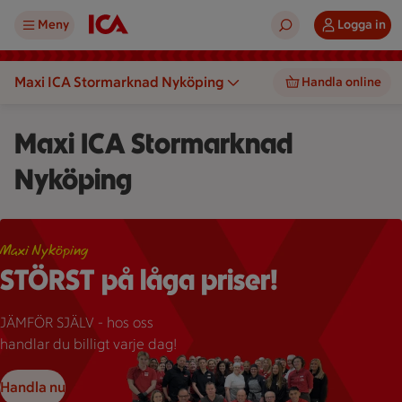
Meny
Logga in
Maxi ICA Stormarknad Nyköping
Handla online
Maxi ICA Stormarknad
Nyköping
Störts på låga priser! JÄMFÖR SJÄLV - hos oss handlar du billi
Maxi Nyköping
STÖRST på låga priser!
JÄMFÖR SJÄLV - hos oss
handlar du billigt varje dag!
Handla nu