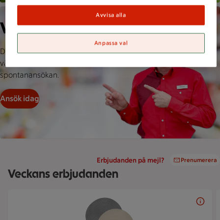
En person i skjorta pekar med båda händerna i en butiksgång
Avvisa alla
Vill du bli en av oss?
Anpassa val
Du som är minst 18 år är alltid
välkommen att skicka in en
spontanansökan.
Ansök idag
Erbjudanden på mejl?
Prenumerera
Veckans erbjudanden
Bildspel med 5 bilder.