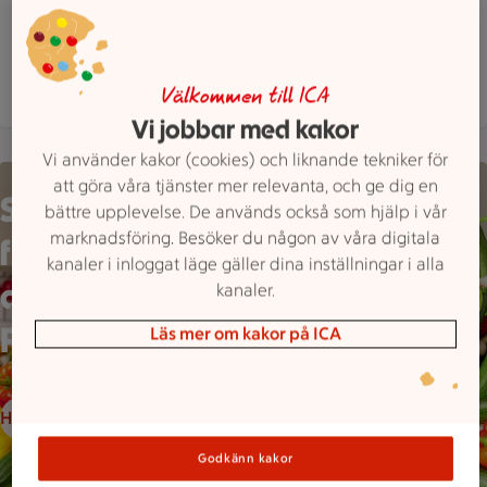
Hitta hit
0155 455400
Mejla butiken
Mer butiksinfo
Välkommen till ICA
Vi jobbar med kakor
Vi använder kakor (cookies) och liknande tekniker för
En person håller ett grönsaksspett framför en stor hög med gr
att göra våra tjänster mer relevanta, och ge dig en
SKÖRDA
bättre upplevelse. De används också som hjälp i vår
marknadsföring. Besöker du någon av våra digitala
frukterna
kanaler i inloggat läge gäller dina inställningar i alla
av LÅGA
kanaler.
PRISER
Läs mer om kakor på ICA
Handla frukt & grönt
Godkänn kakor