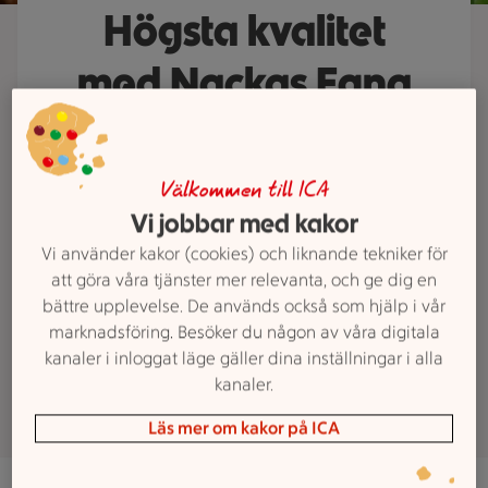
Högsta kvalitet
med Nackas Egna
På Maxi ICA Stormarknad Nacka
har vi en märkning som garanterar
Välkommen till ICA
ett sortiment med hög kvalitet och
Vi jobbar med kakor
som är gjorda från grunden av vår
Vi använder kakor (cookies) och liknande tekniker för
kunniga personal. Ett riktigt
att göra våra tjänster mer relevanta, och ge dig en
hantverk kan vi lova. Produkterna
bättre upplevelse. De används också som hjälp i vår
har fått märkningen Nackas Egna.
marknadsföring. Besöker du någon av våra digitala
Håll utkik efter stämpeln i butiken.
kanaler i inloggat läge gäller dina inställningar i alla
kanaler.
Läs mer om kakor på ICA