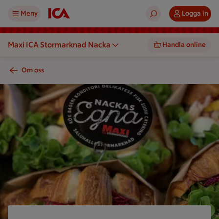
Meny
Logga in
Maxi ICA Stormarknad Nacka
Handla online
Om oss
En bild visar flera smörgåsar med grönsaker och en etikett m