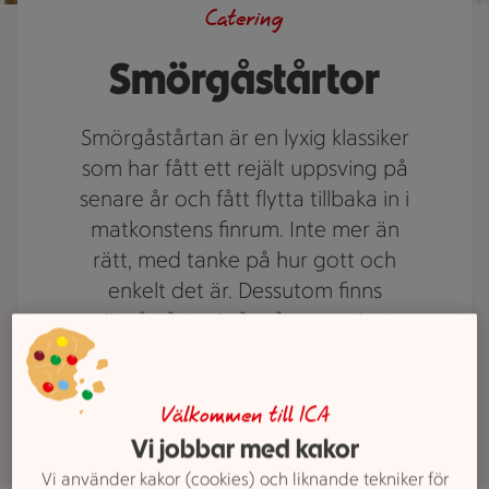
Catering
Smörgåstårtor
Smörgåstårtan är en lyxig klassiker
som har fått ett rejält uppsving på
senare år och fått flytta tillbaka in i
matkonstens finrum. Inte mer än
rätt, med tanke på hur gott och
enkelt det är. Dessutom finns
smörgåstårtor i så många varianter
att någon alltid passar. Klassiska
smaker eller modern tappning?
Välkommen till ICA
Vi jobbar med kakor
Vi använder kakor (cookies) och liknande tekniker för