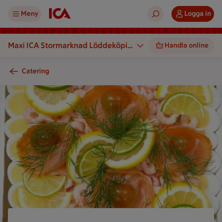
Meny
Logga in
Maxi ICA Stormarknad Löddeköpin
Handla online
ge
Catering
En tallrik med laxskivor, citronskivor, räkor och dillkvistar är