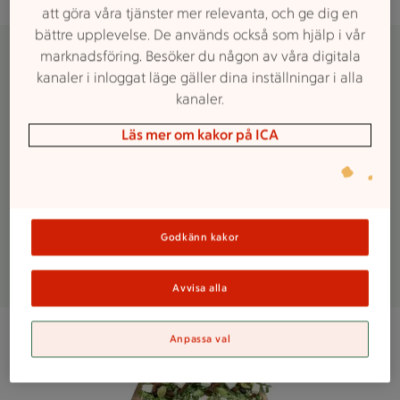
att göra våra tjänster mer relevanta, och ge dig en
bättre upplevelse. De används också som hjälp i vår
marknadsföring. Besöker du någon av våra digitala
kanaler i inloggat läge gäller dina inställningar i alla
Beställningsinfo
kanaler.
Vi behöver din beställning senast tre dagar innan
Läs mer om kakor på ICA
avhämtning.
Uppdaterade innehåll samt priser för avhämtning
fr.o.m 28/4
Godkänn kakor
Kök:
046-73 64 14
kok.loddekopinge@maxi.ica.se
Avvisa alla
Anpassa val