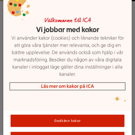
Våra kundlöften
Din matglädje är
Välkommen till ICA
Vi jobbar med kakor
viktig för oss
Vi använder kakor (cookies) och liknande tekniker för
att göra våra tjänster mer relevanta, och ge dig en
Hos oss står matglädjen och den
bättre upplevelse. De används också som hjälp i vår
marknadsföring. Besöker du någon av våra digitala
goda måltiden i centrum. Och det
kanaler i inloggat läge gäller dina inställningar i alla
är ingen hemlighet att frukt- och
kanaler.
gröntavdelningen är vår stolthet. Vi
följer svensk standard i
Läs mer om kakor på ICA
livsmedelshandering. Till rätt pris
såklart!
Godkänn kakor
En stjärna visas ovanför texten "Kvalitetscertifierad butik" p