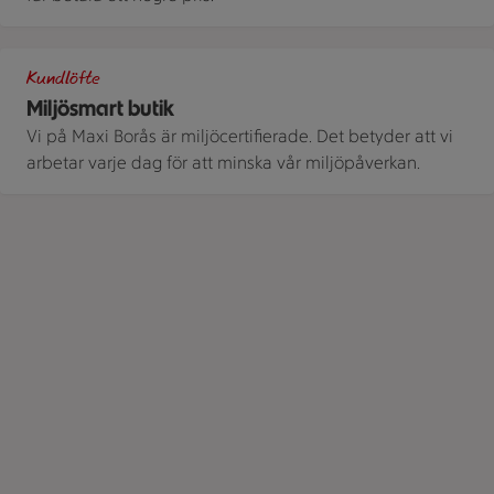
En logotyp för ICA miljösmart butik visas med text "CERTIFIE
Kundlöfte
Miljösmart butik
Vi på Maxi Borås är miljöcertifierade. Det betyder att vi
arbetar varje dag för att minska vår miljöpåverkan.