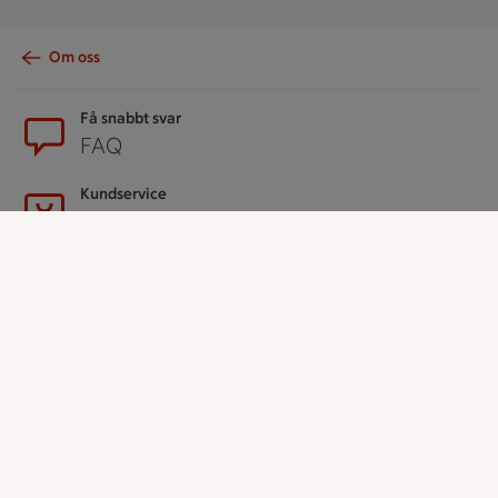
Om oss
Sidfot
Få snabbt svar
FAQ
Kundservice
Kontakta oss
Massa erbjudanden
Bli stammis på ICA
ICAs inspirationsmejl
Prenumerera
Handla
Handla online