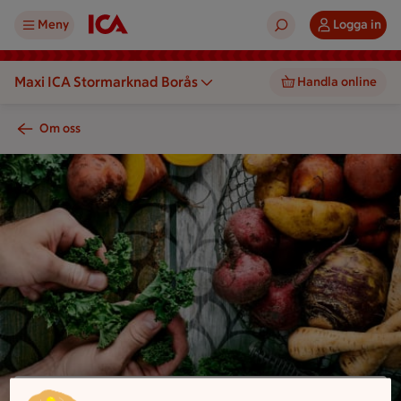
Meny
Logga in
Maxi ICA Stormarknad Borås
Handla online
Om oss
En person river sönder grönsaksblad bredvid en samling rotfr