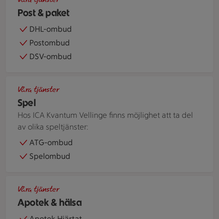
Våra tjänster
Post & paket
DHL-ombud
Postombud
DSV-ombud
ATG-annonser för andelsspel och bingolotter uppställda på 
Våra tjänster
Spel
Hos ICA Kvantum Vellinge finns möjlighet att ta del
av olika speltjänster:
ATG-ombud
Spelombud
Händer håller i ett rött glashjärta
Våra tjänster
Apotek & hälsa
Apotek Hjärtat