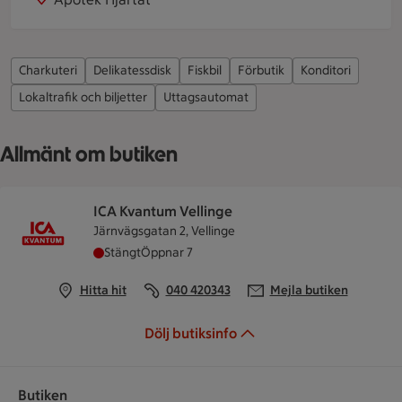
Charkuteri
Delikatessdisk
Fiskbil
Förbutik
Konditori
Lokaltrafik och biljetter
Uttagsautomat
Allmänt om butiken
ICA Kvantum Vellinge
Järnvägsgatan 2, Vellinge
ICA Kvantum Vellinge har stängt, öppnar klocka
Stängt
Öppnar 7
Hitta hit
040 420343
Mejla butiken
Dölj butiksinfo
Butiken