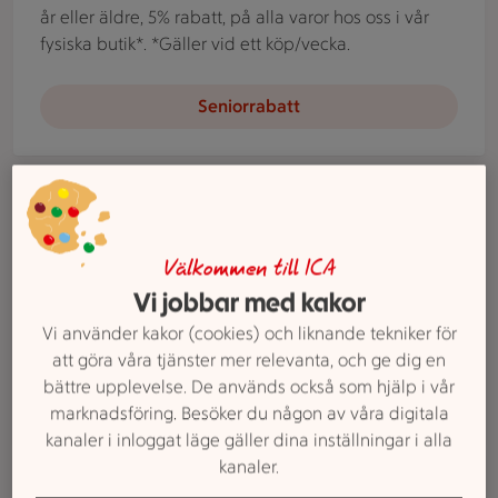
år eller äldre, 5% rabatt, på alla varor hos oss i vår
fysiska butik*. *Gäller vid ett köp/vecka.
Seniorrabatt
Illustration av Handla som företag
ICA Kvantum Vellinge
Handla som företag
Vår delikatessavdelning erbjuder ett stort sortiment
Välkommen till ICA
av catering. Vi är redo för alla beställningar och
Vi jobbar med kakor
använder de bästa råvarorna för att kunna garantera
högsta kvalitet och smak till riktigt bra priser.
Vi använder kakor (cookies) och liknande tekniker för
att göra våra tjänster mer relevanta, och ge dig en
bättre upplevelse. De används också som hjälp i vår
Handla som företag
marknadsföring. Besöker du någon av våra digitala
kanaler i inloggat läge gäller dina inställningar i alla
Charkbricka
kanaler.
Våra tjänster