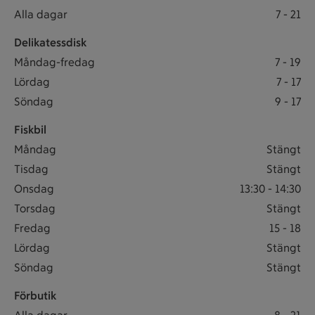
Öppettider
Butiken öppet: Alla dagar 7 till 21
Alla dagar
7
-
21
Delikatessdisk
Delikatessdisk öppet: Måndag-fredag 7 till 19
Måndag-fredag
7
-
19
Delikatessdisk öppet: Lördag 7 till 17
Lördag
7
-
17
Delikatessdisk öppet: Söndag 9 till 17
Söndag
9
-
17
Fiskbil
Fiskbil stängt Måndag
Måndag
Stängt
Fiskbil stängt Tisdag
Tisdag
Stängt
Fiskbil öppet: Onsdag 13:30 till 14:30
Onsdag
13:30
-
14:30
Fiskbil stängt Torsdag
Torsdag
Stängt
Fiskbil öppet: Fredag 15 till 18
Fredag
15
-
18
Fiskbil stängt Lördag
Lördag
Stängt
Fiskbil stängt Söndag
Söndag
Stängt
Förbutik