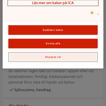
Beställ catering
Läs mer om kakor på ICA
Låt ICA Kvantum Vellinge ta hand om maten till din
nästa fest eller event. Vi erbjuder catering med allt
från små bufféer till större tillställningar.
Godkänn kakor
Beställ catering
Avvisa alla
Person skannar en vara i butik med sin mobiltelefon.
Våra tjänster
Anpassa val
Självscanning
Med självscanning i ICA Kvantum Vellinge skannar
du varorna i egen takt och betalar i appen eller vid
betalstationen. Smidigt, tidsbesparande och
personal finns nära till hands vid behov.
Självscanna, handtag
En person överlämnar ett paket till paketinlämningen i en bu