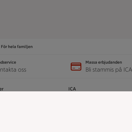
För hela familjen
dservice
Massa erbjudanden
ntakta oss
Bli stammis på IC
er
ICA
ICAs egna varor
ICA Gruppen
ICA Nära
h tjänster
ICA Supermarket
ICA Kvantum