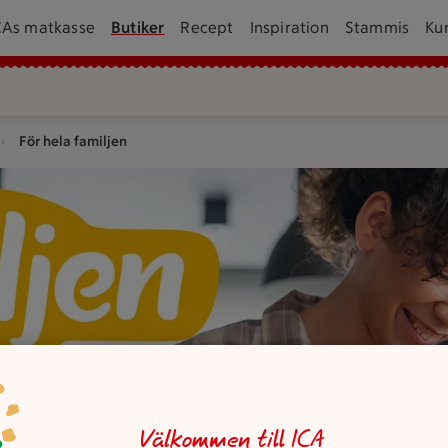
CAs matkasse
Butiker
Recept
Inspiration
Stammis
Ku
För hela familjen
n två personer står vid en köksbänk i bakgrunden.
Välkommen till ICA