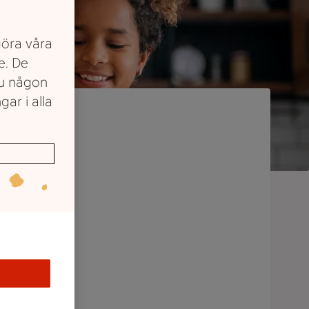
göra våra
e. De
du någon
gar i alla
för
gar,
makar
.