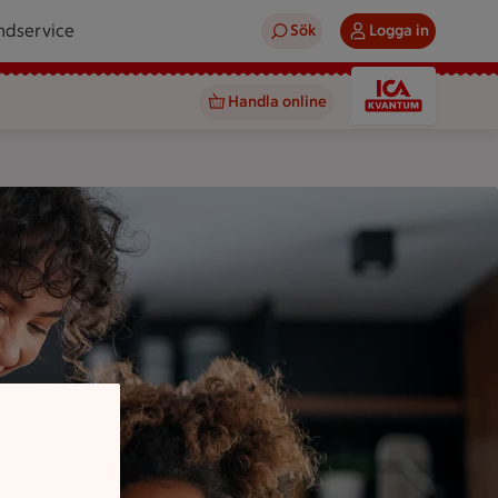
ndservice
Sök
Logga in
Handla online