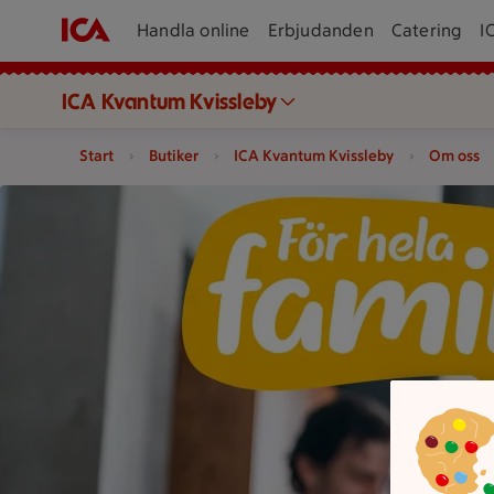
Handla online
Erbjudanden
Catering
I
ICA Kvantum Kvissleby
Start
Butiker
ICA Kvantum Kvissleby
Om oss
En person och ett barn tittar på en surfplatta i ett kök meda