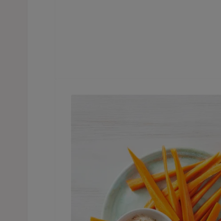
En tallrik med morotsstavar serveras bred