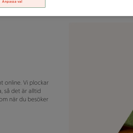
Anpassa val
En apelsin är delad på mitten 
t online. Vi plockar
så det är alltid
t som när du besöker