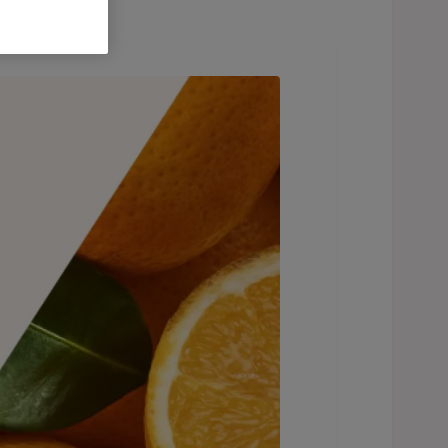
och ligger bredvid hela apelsiner och ett blad.