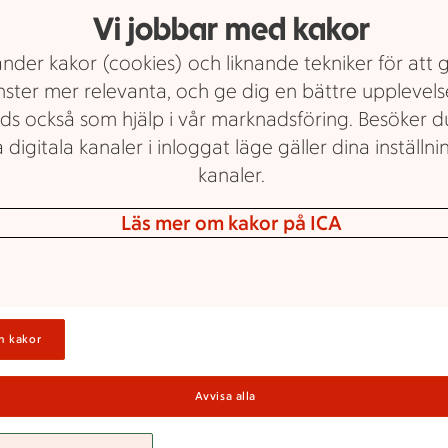
Vi jobbar med kakor
nder kakor (cookies) och liknande tekniker för att 
nster mer relevanta, och ge dig en bättre upplevels
ds också som hjälp i vår marknadsföring. Besöker 
 digitala kanaler i inloggat läge gäller dina inställnin
kanaler.
antum Kvissleby 
Läs mer om kakor på ICA
hela familjen!
n kakor
 har vi samlat vardagssmarta måltidslösnin
udanden och grönskande inspiration som s
Avvisa alla
gott för både stora och små. Och stora små