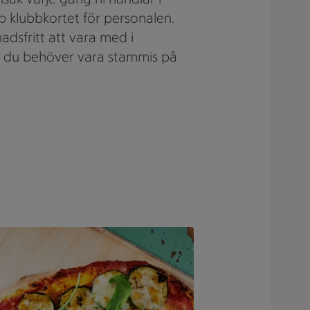
p klubbkortet för personalen.
nadsfritt att vara med i
 du behöver vara stammis på
adsblad ligger på en tallrik bredvid en skål med basilika.