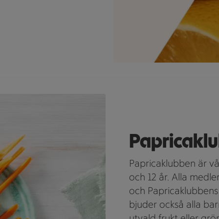
vid en skål med dipp på ett bord.
Papricakl
Papricaklubben är vår
och 12 år. Alla medl
och Papricaklubbens 
bjuder också alla b
utvald frukt eller grö