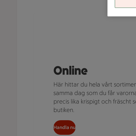
Online
Här hittar du hela vårt sortimen
samma dag som du får varorna, 
precis lika krispigt och fräsch
butiken.
Handla nu