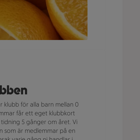
ubben
 klubb för alla barn mellan 0
emmar får ett eget klubbkort
tidning 5 gånger om året. Vi
arn som är medlemmar på en
nsak varje gång ni handlar i