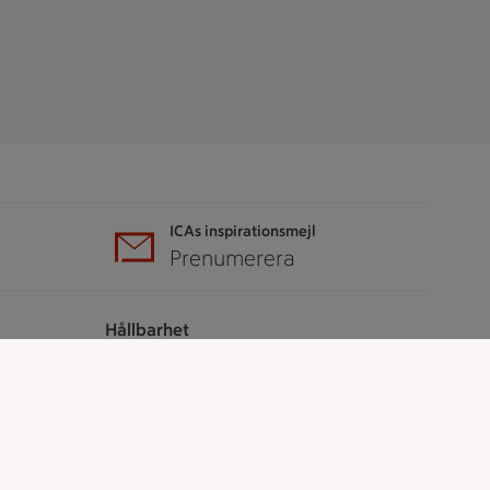
ICAs inspirationsmejl
A
Prenumerera
Hållbarhet
ICA Stiftelsen
En god morgondag
Kundservice
Reklamera