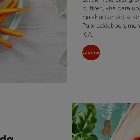
butiken, visa bara up
Självklart är det kost
Papricaklubben, men
ICA.
Läs mer
En pizza med zucchini och sall
rda