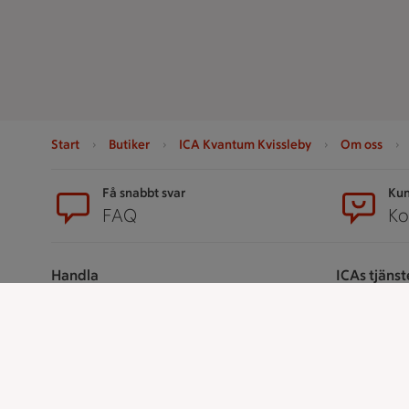
Start
Butiker
ICA Kvantum Kvissleby
Om oss
Sidfot
Få snabbt svar
Kun
FAQ
Ko
Handla
ICAs tjänst
Handla online
ICA-appen
ICAs matkasse
ICA Scanna
Catering
ICA ToGo
Apotek Hjärtat
Fler appar oc
Handla som företag