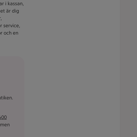
r i kassan,
et är dig
,
r service,
or och en
tiken.
600
ommen