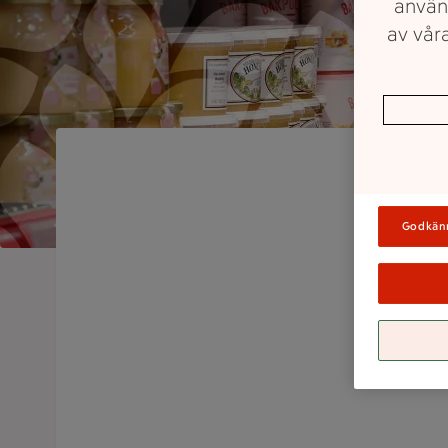
använ
av våra
Godkän