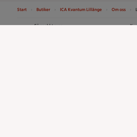
Start
Butiker
ICA Kvantum Lillänge
Om oss
Sidfot
Få snabbt svar
Kun
FAQ
Ko
Handla
ICAs tjänst
Handla online
ICA-appen
ICAs matkasse
ICA Scanna
Catering
ICA ToGo
Apotek Hjärtat
Fler appar oc
Handla som företag
Stammis p
Gaston
Bli stammis
Stammis Stu
Stammis Hus