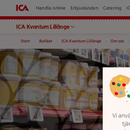
Handla online
Erbjudanden
Catering
I
ICA Kvantum Lillänge
Start
Butiker
ICA Kvantum Lillänge
Om oss
Två personer tittar på produkter på hyllor i en butik.
Vi anvä
tjä