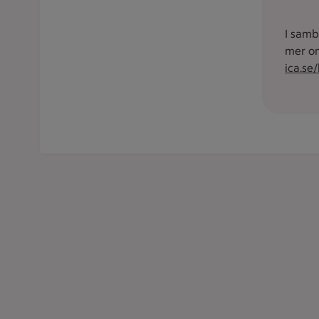
I samb
mer om
ica.se