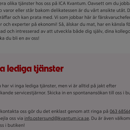
lera olika tjänster hos oss på ICA Kvantum. Oavsett om du jobba
 varor eller står bakom delikatessen är du vårt ansikte utåt. D
räffar och kan prata med.
Vi som jobbar här är färskvaruchefer
 och experter på ekonomi!
Så, älskar du mat, har en känsla fö
d och intresserad av att utveckla både dig själv, dina kolleg
ka du bli en av oss!
a lediga tjänster
 har vi inga lediga tjänster, men vi är alltid på jakt efter
kande servicestjärnor. Skicka in en spontanansökan till oss i bu
u kontakta oss gör du det enklast genom att ringa på
063 6856
mejla oss via
info.ostersund@kvantum.ica.se
. Du är även välk
 oss i butiken!