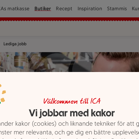
CAs matkasse
Butiker
Recept
Inspiration
Stammis
Ku
Lediga jobb
Välkommen till ICA
Vi jobbar med kakor
nder kakor (cookies) och liknande tekniker för att 
nster mer relevanta, och ge dig en bättre upplevels