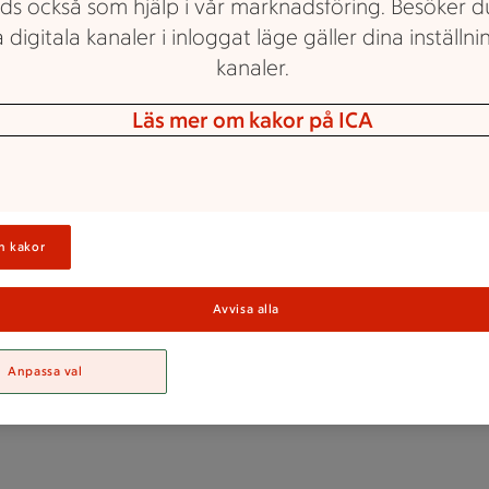
ds också som hjälp i vår marknadsföring. Besöker 
 digitala kanaler i inloggat läge gäller dina inställnin
kanaler.
Läs mer om kakor på ICA
ICA Kvantum Lillänge
n kakor
Jobba hos ICA
Avvisa alla
Kvantum Lilläng
Anpassa val