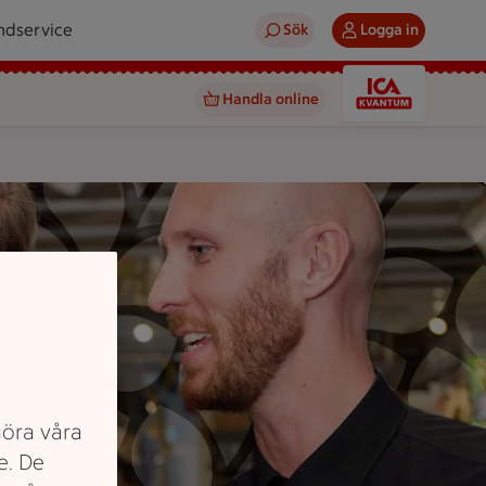
ndservice
Sök
Logga in
Handla online
göra våra
e. De