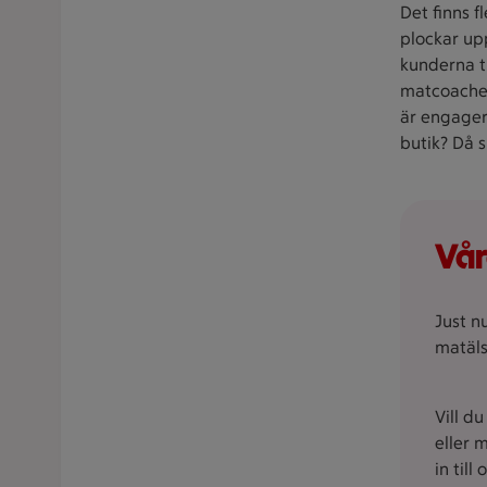
Det finns f
plockar upp
kunderna t
matcoacher
är engagera
butik? Då s
Vår
Just nu
matäls
Vill d
eller 
in till