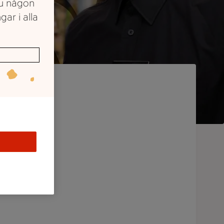
du någon
gar i alla
e